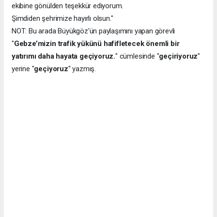
ekibine gönülden teşekkür ediyorum.
Şimdiden şehrimize hayırlı olsun."
NOT: Bu arada Büyükgöz'ün paylaşımını yapan görevli
"
Gebze’mizin trafik yükünü hafifletecek önemli bir
yatırımı daha hayata geçiyoruz.
" cümlesinde "
geçiriyoruz
"
yerine "
geçiyoruz
" yazmış.