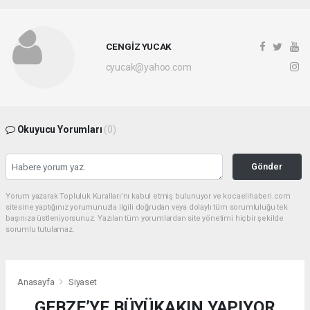
CENGİZ YUCAK
cyucak@yahoo.com
Okuyucu Yorumları
(0)
Gönder
Yorum yazarak Topluluk Kuralları’nı kabul etmiş bulunuyor ve kocaelihaberi.com
sitesine yaptığınız yorumunuzla ilgili doğrudan veya dolaylı tüm sorumluluğu tek
başınıza üstleniyorsunuz. Yazılan tüm yorumlardan site yönetimi hiçbir şekilde
sorumlu tutulamaz.
Anasayfa
Siyaset
GEBZE’YE BÜYÜKAKIN YAPIYOR