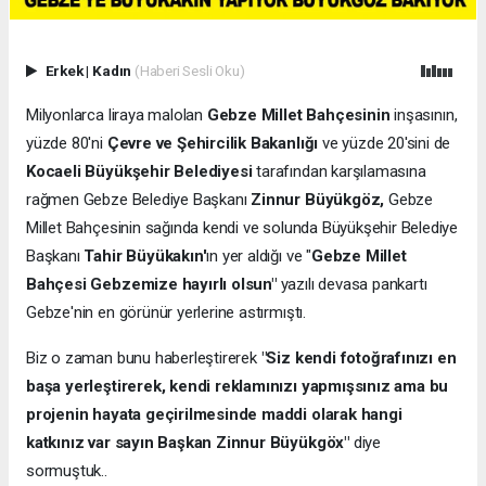
Erkek
|
Kadın
(Haberi Sesli Oku)
Milyonlarca liraya malolan
Gebze Millet Bahçesinin
inşasının,
yüzde 80'ni
Çevre ve Şehircilik Bakanlığı
ve yüzde 20'sini de
Kocaeli Büyükşehir Belediyesi
tarafından karşılamasına
rağmen Gebze Belediye Başkanı
Zinnur Büyükgöz,
Gebze
Millet Bahçesinin sağında kendi ve solunda Büyükşehir Belediye
Başkanı
Tahir Büyükakın'
ın yer aldığı ve "
Gebze Millet
Bahçesi Gebzemize hayırlı olsun"
yazılı devasa pankartı
Gebze'nin en görünür yerlerine astırmıştı.
Biz o zaman bunu haberleştirerek
"Siz kendi fotoğrafınızı en
başa yerleştirerek, kendi reklamınızı yapmışsınız ama bu
projenin hayata geçirilmesinde maddi olarak hangi
katkınız var sayın Başkan Zinnur Büyükgöx"
diye
sormuştuk..