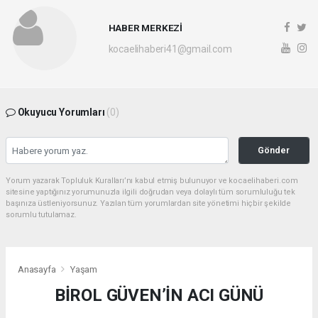
HABER MERKEZİ
kocaelihaberi41@gmail.com
Okuyucu Yorumları
(0)
Gönder
Yorum yazarak Topluluk Kuralları’nı kabul etmiş bulunuyor ve kocaelihaberi.com
sitesine yaptığınız yorumunuzla ilgili doğrudan veya dolaylı tüm sorumluluğu tek
başınıza üstleniyorsunuz. Yazılan tüm yorumlardan site yönetimi hiçbir şekilde
sorumlu tutulamaz.
Anasayfa
Yaşam
BİROL GÜVEN’İN ACI GÜNÜ