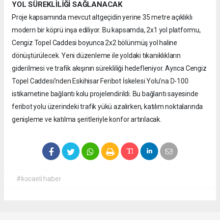
YOL SÜREKLİLİĞİ SAĞLANACAK
Proje kapsamında mevcut altgeçidin yerine 35 metre açıklıklı
modern bir köprü inşa ediliyor. Bu kapsamda, 2x1 yol platformu,
Cengiz Topel Caddesi boyunca 2x2 bölünmüş yol haline
dönüştürülecek. Yeni düzenleme ile yoldaki tıkanıklıkların
giderilmesi ve trafik akışının sürekliliği hedefleniyor. Ayrıca Cengiz
Topel Caddesi’nden Eskihisar Feribot İskelesi Yolu’na D-100
istikametine bağlantı kolu projelendirildi. Bu bağlantı sayesinde
feribot yolu üzerindeki trafik yükü azalırken, katılım noktalarında
genişleme ve katılma şeritleriyle konfor artırılacak.
#kocaeli haber