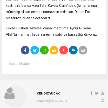
katılımı ile Darıca Hacı Tahir Kavala Cami’nde öğle namazına
müteakip kılınan cenaze namazının ardından, Darıca Eski
Mezarlıkta dualarla defnedildi.
Kocaeli Haberi Gazetesi olarak merhume Aynur Güven'e
Allah'tan rahmet, kederli ailesine sabır ve başsağlığı diliyoruz..
#kocaeli haber
CENGİZ YUCAK
cyucak@yahoo.com