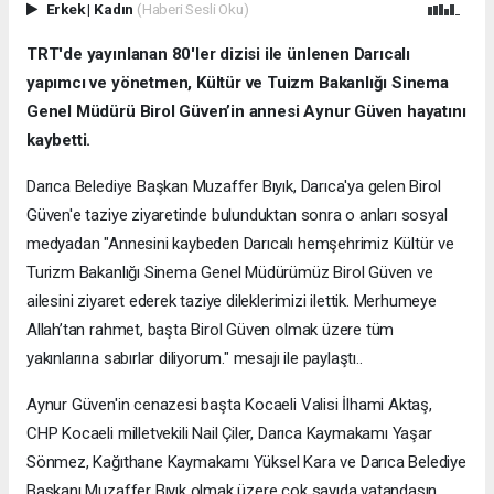
Erkek
|
Kadın
(Haberi Sesli Oku)
TRT'de yayınlanan 80'ler dizisi ile ünlenen Darıcalı
yapımcı ve yönetmen, Kültür ve Tuizm Bakanlığı Sinema
Genel Müdürü Birol Güven’in annesi Aynur Güven hayatını
kaybetti.
Darıca Belediye Başkan Muzaffer Bıyık, Darıca'ya gelen Birol
Güven'e taziye ziyaretinde bulunduktan sonra o anları sosyal
medyadan "Annesini kaybeden Darıcalı hemşehrimiz Kültür ve
Turizm Bakanlığı Sinema Genel Müdürümüz Birol Güven ve
ailesini ziyaret ederek taziye dileklerimizi ilettik. Merhumeye
Allah’tan rahmet, başta Birol Güven olmak üzere tüm
yakınlarına sabırlar diliyorum." mesajı ile paylaştı..
Aynur Güven'in cenazesi başta Kocaeli Valisi İlhami Aktaş,
CHP Kocaeli milletvekili Nail Çiler, Darıca Kaymakamı Yaşar
Sönmez, Kağıthane Kaymakamı Yüksel Kara ve Darıca Belediye
Başkanı Muzaffer Bıyık olmak üzere çok sayıda vatandaşın