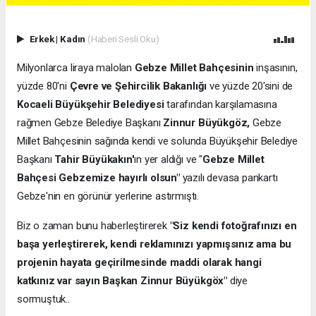
Erkek
|
Kadın
(Haberi Sesli Oku)
Milyonlarca liraya malolan
Gebze Millet Bahçesinin
inşasının,
yüzde 80'ni
Çevre ve Şehircilik Bakanlığı
ve yüzde 20'sini de
Kocaeli Büyükşehir Belediyesi
tarafından karşılamasına
rağmen Gebze Belediye Başkanı
Zinnur Büyükgöz,
Gebze
Millet Bahçesinin sağında kendi ve solunda Büyükşehir Belediye
Başkanı
Tahir Büyükakın'
ın yer aldığı ve "
Gebze Millet
Bahçesi Gebzemize hayırlı olsun"
yazılı devasa pankartı
Gebze'nin en görünür yerlerine astırmıştı.
Biz o zaman bunu haberleştirerek
"Siz kendi fotoğrafınızı en
başa yerleştirerek, kendi reklamınızı yapmışsınız ama bu
projenin hayata geçirilmesinde maddi olarak hangi
katkınız var sayın Başkan Zinnur Büyükgöx"
diye
sormuştuk..