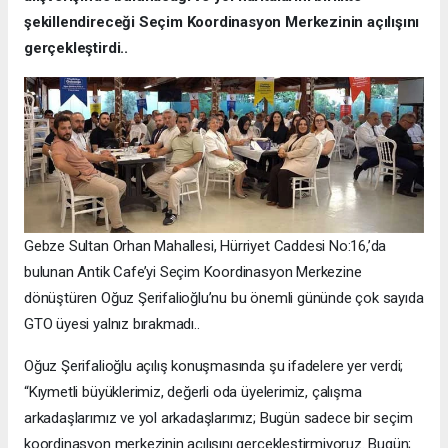
şekillendireceği Seçim Koordinasyon Merkezinin açılışını
gerçekleştirdi..
Gebze Sultan Orhan Mahallesi, Hürriyet Caddesi No:16,’da
bulunan Antik Cafe’yi Seçim Koordinasyon Merkezine
dönüştüren Oğuz Şerifalioğlu’nu bu önemli gününde çok sayıda
GTO üyesi yalnız bırakmadı..
Oğuz Şerifalioğlu açılış konuşmasında şu ifadelere yer verdi;
“Kıymetli büyüklerimiz, değerli oda üyelerimiz, çalışma
arkadaşlarımız ve yol arkadaşlarımız; Bugün sadece bir seçim
koordinasyon merkezinin açılışını gerçekleştirmiyoruz. Bugün;