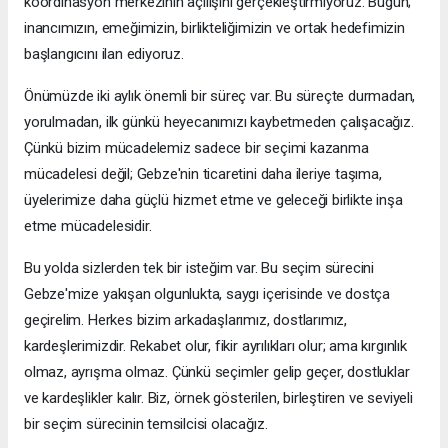
koordinasyon merkezinin açılışını gerçekleştirmiyoruz. Bugün;
inancımızın, emeğimizin, birlikteliğimizin ve ortak hedefimizin
başlangıcını ilan ediyoruz.
Önümüzde iki aylık önemli bir süreç var. Bu süreçte durmadan,
yorulmadan, ilk günkü heyecanımızı kaybetmeden çalışacağız.
Çünkü bizim mücadelemiz sadece bir seçimi kazanma
mücadelesi değil; Gebze'nin ticaretini daha ileriye taşıma,
üyelerimize daha güçlü hizmet etme ve geleceği birlikte inşa
etme mücadelesidir.
Bu yolda sizlerden tek bir isteğim var. Bu seçim sürecini
Gebze'mize yakışan olgunlukta, saygı içerisinde ve dostça
geçirelim. Herkes bizim arkadaşlarımız, dostlarımız,
kardeşlerimizdir. Rekabet olur, fikir ayrılıkları olur; ama kırgınlık
olmaz, ayrışma olmaz. Çünkü seçimler gelip geçer, dostluklar
ve kardeşlikler kalır. Biz, örnek gösterilen, birleştiren ve seviyeli
bir seçim sürecinin temsilcisi olacağız.