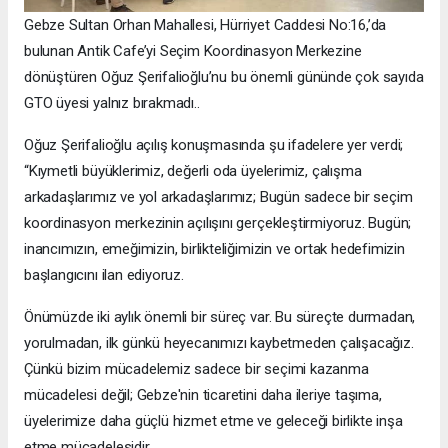
Gebze Sultan Orhan Mahallesi, Hürriyet Caddesi No:16,’da
bulunan Antik Cafe’yi Seçim Koordinasyon Merkezine
dönüştüren Oğuz Şerifalioğlu’nu bu önemli gününde çok sayıda
GTO üyesi yalnız bırakmadı..
Oğuz Şerifalioğlu açılış konuşmasında şu ifadelere yer verdi;
“Kıymetli büyüklerimiz, değerli oda üyelerimiz, çalışma
arkadaşlarımız ve yol arkadaşlarımız; Bugün sadece bir seçim
koordinasyon merkezinin açılışını gerçekleştirmiyoruz. Bugün;
inancımızın, emeğimizin, birlikteliğimizin ve ortak hedefimizin
başlangıcını ilan ediyoruz.
Önümüzde iki aylık önemli bir süreç var. Bu süreçte durmadan,
yorulmadan, ilk günkü heyecanımızı kaybetmeden çalışacağız.
Çünkü bizim mücadelemiz sadece bir seçimi kazanma
mücadelesi değil; Gebze'nin ticaretini daha ileriye taşıma,
üyelerimize daha güçlü hizmet etme ve geleceği birlikte inşa
etme mücadelesidir.