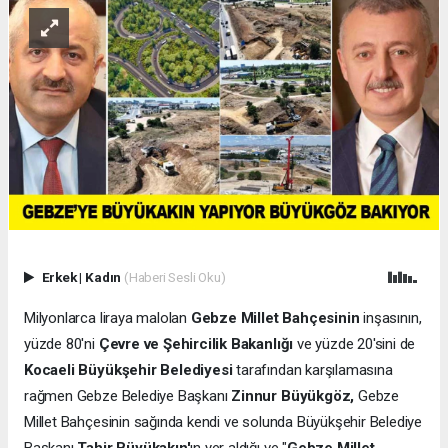
Erkek
|
Kadın
(Haberi Sesli Oku)
Milyonlarca liraya malolan
Gebze Millet Bahçesinin
inşasının,
yüzde 80'ni
Çevre ve Şehircilik Bakanlığı
ve yüzde 20'sini de
Kocaeli Büyükşehir Belediyesi
tarafından karşılamasına
rağmen Gebze Belediye Başkanı
Zinnur Büyükgöz,
Gebze
Millet Bahçesinin sağında kendi ve solunda Büyükşehir Belediye
Başkanı
Tahir Büyükakın'
ın yer aldığı ve "
Gebze Millet