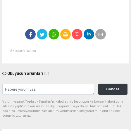
#kocaeli haber
Okuyucu Yorumları
(0)
Gönder
Yorum yazarak Topluluk Kuralları’nı kabul etmiş bulunuyor ve kocaelihaberi.com
sitesine yaptığınız yorumunuzla ilgili doğrudan veya dolaylı tüm sorumluluğu tek
başınıza üstleniyorsunuz. Yazılan tüm yorumlardan site yönetimi hiçbir şekilde
sorumlu tutulamaz.