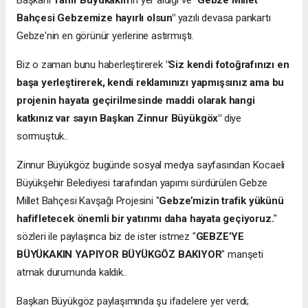
Bahçesi Gebzemize hayırlı olsun"
yazılı devasa pankartı
Gebze'nin en görünür yerlerine astırmıştı.
Biz o zaman bunu haberleştirerek
"Siz kendi fotoğrafınızı en
başa yerleştirerek, kendi reklamınızı yapmışsınız ama bu
projenin hayata geçirilmesinde maddi olarak hangi
katkınız var sayın Başkan Zinnur Büyükgöx"
diye
sormuştuk..
Zinnur Büyükgöz bugünde sosyal medya sayfasından Kocaeli
Büyükşehir Belediyesi tarafından yapımı sürdürülen Gebze
Millet Bahçesi Kavşağı Projesini "
Gebze’mizin trafik yükünü
hafifletecek önemli bir yatırımı daha hayata geçiyoruz.
"
sözleri ile paylaşınca biz de ister istmez "
GEBZE’YE
BÜYÜKAKIN YAPIYOR BÜYÜKGÖZ BAKIYOR
" manşeti
atmak durumunda kaldık..
Başkan Büyükgöz paylaşımında şu ifadelere yer verdi;