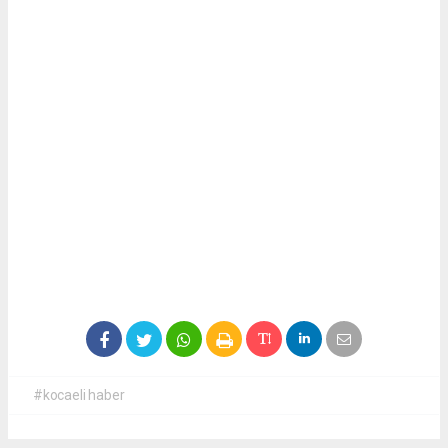
#kocaeli haber