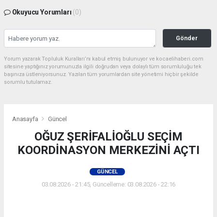
Okuyucu Yorumları
(0)
Gönder
Yorum yazarak Topluluk Kuralları’nı kabul etmiş bulunuyor ve kocaelihaberi.com
sitesine yaptığınız yorumunuzla ilgili doğrudan veya dolaylı tüm sorumluluğu tek
başınıza üstleniyorsunuz. Yazılan tüm yorumlardan site yönetimi hiçbir şekilde
sorumlu tutulamaz.
Anasayfa
Güncel
OĞUZ ŞERİFALİOĞLU SEÇİM
KOORDİNASYON MERKEZİNİ AÇTI
GÜNCEL
03.08.2026 - 21:45, Güncelleme: 03.08.2026 - 22:16