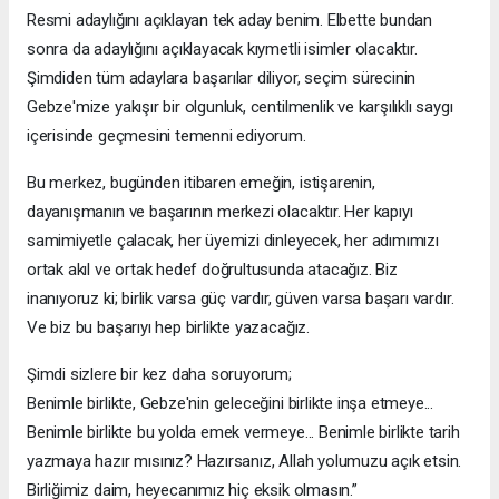
Resmi adaylığını açıklayan tek aday benim. Elbette bundan
sonra da adaylığını açıklayacak kıymetli isimler olacaktır.
Şimdiden tüm adaylara başarılar diliyor, seçim sürecinin
Gebze'mize yakışır bir olgunluk, centilmenlik ve karşılıklı saygı
içerisinde geçmesini temenni ediyorum.
Bu merkez, bugünden itibaren emeğin, istişarenin,
dayanışmanın ve başarının merkezi olacaktır. Her kapıyı
samimiyetle çalacak, her üyemizi dinleyecek, her adımımızı
ortak akıl ve ortak hedef doğrultusunda atacağız. Biz
inanıyoruz ki; birlik varsa güç vardır, güven varsa başarı vardır.
Ve biz bu başarıyı hep birlikte yazacağız.
Şimdi sizlere bir kez daha soruyorum;
Benimle birlikte, Gebze'nin geleceğini birlikte inşa etmeye...
Benimle birlikte bu yolda emek vermeye... Benimle birlikte tarih
yazmaya hazır mısınız? Hazırsanız, Allah yolumuzu açık etsin.
Birliğimiz daim, heyecanımız hiç eksik olmasın.”