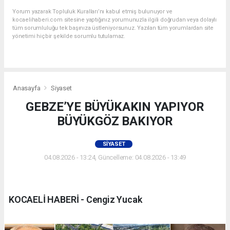
Yorum yazarak Topluluk Kuralları’nı kabul etmiş bulunuyor ve
kocaelihaberi.com sitesine yaptığınız yorumunuzla ilgili doğrudan veya dolaylı
tüm sorumluluğu tek başınıza üstleniyorsunuz. Yazılan tüm yorumlardan site
yönetimi hiçbir şekilde sorumlu tutulamaz.
Anasayfa
Siyaset
GEBZE’YE BÜYÜKAKIN YAPIYOR
BÜYÜKGÖZ BAKIYOR
SIYASET
04.08.2026 - 13:24, Güncelleme: 04.08.2026 - 13:49
KOCAELİ HABERİ - Cengiz Yucak