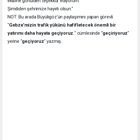
ekibine gönülden teşekkür ediyorum.
Şimdiden şehrimize hayırlı olsun."
NOT: Bu arada Büyükgöz'ün paylaşımını yapan görevli
"
Gebze’mizin trafik yükünü hafifletecek önemli bir
yatırımı daha hayata geçiyoruz.
" cümlesinde "
geçiriyoruz
"
yerine "
geçiyoruz
" yazmış.