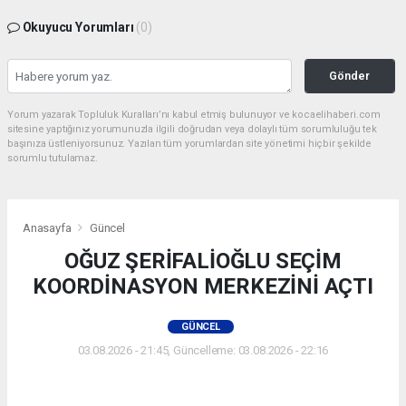
Okuyucu Yorumları
(0)
Gönder
Yorum yazarak Topluluk Kuralları’nı kabul etmiş bulunuyor ve kocaelihaberi.com
sitesine yaptığınız yorumunuzla ilgili doğrudan veya dolaylı tüm sorumluluğu tek
başınıza üstleniyorsunuz. Yazılan tüm yorumlardan site yönetimi hiçbir şekilde
sorumlu tutulamaz.
Anasayfa
Güncel
OĞUZ ŞERİFALİOĞLU SEÇİM
KOORDİNASYON MERKEZİNİ AÇTI
GÜNCEL
03.08.2026 - 21:45, Güncelleme: 03.08.2026 - 22:16