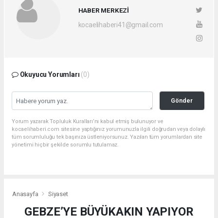
HABER MERKEZİ
kocaelihaberi41@gmail.com
Okuyucu Yorumları
(0)
Gönder
Yorum yazarak Topluluk Kuralları’nı kabul etmiş bulunuyor ve
kocaelihaberi.com sitesine yaptığınız yorumunuzla ilgili doğrudan veya dolaylı
tüm sorumluluğu tek başınıza üstleniyorsunuz. Yazılan tüm yorumlardan site
yönetimi hiçbir şekilde sorumlu tutulamaz.
Anasayfa
Siyaset
GEBZE’YE BÜYÜKAKIN YAPIYOR