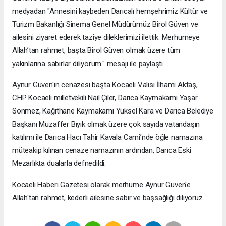
medyadan "Annesini kaybeden Darıcalı hemşehrimiz Kültür ve
Turizm Bakanlığı Sinema Genel Müdürümüz Birol Güven ve
ailesini ziyaret ederek taziye dileklerimizi ilettik. Merhumeye
Allah’tan rahmet, başta Birol Güven olmak üzere tüm
yakınlarına sabırlar diliyorum." mesajı ile paylaştı..
Aynur Güven'in cenazesi başta Kocaeli Valisi İlhami Aktaş,
CHP Kocaeli milletvekili Nail Çiler, Darıca Kaymakamı Yaşar
Sönmez, Kağıthane Kaymakamı Yüksel Kara ve Darıca Belediye
Başkanı Muzaffer Bıyık olmak üzere çok sayıda vatandaşın
katılımı ile Darıca Hacı Tahir Kavala Cami’nde öğle namazına
müteakip kılınan cenaze namazının ardından, Darıca Eski
Mezarlıkta dualarla defnedildi.
Kocaeli Haberi Gazetesi olarak merhume Aynur Güven'e
Allah'tan rahmet, kederli ailesine sabır ve başsağlığı diliyoruz..