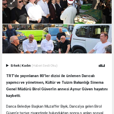
Erkek
|
Kadın
(Haberi Sesli Oku)
TRT'de yayınlanan 80'ler dizisi ile ünlenen Darıcalı
yapımcı ve yönetmen, Kültür ve Tuizm Bakanlığı Sinema
Genel Müdürü Birol Güven’in annesi Aynur Güven hayatını
kaybetti.
Darıca Belediye Başkan Muzaffer Bıyık, Darıca'ya gelen Birol
Güven'e taziye ziyaretinde bulunduktan sonra o anları sosyal