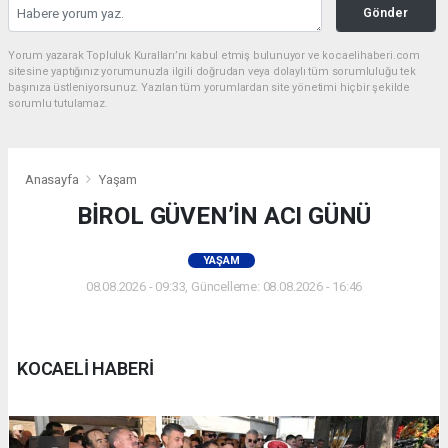
Gönder
Yorum yazarak Topluluk Kuralları’nı kabul etmiş bulunuyor ve kocaelihaberi.com
sitesine yaptığınız yorumunuzla ilgili doğrudan veya dolaylı tüm sorumluluğu tek
başınıza üstleniyorsunuz. Yazılan tüm yorumlardan site yönetimi hiçbir şekilde
sorumlu tutulamaz.
Anasayfa
Yaşam
BİROL GÜVEN’İN ACI GÜNÜ
YAŞAM
08.08.2026 - 09:33, Güncelleme: 08.08.2026 - 16:46
KOCAELİ HABERİ