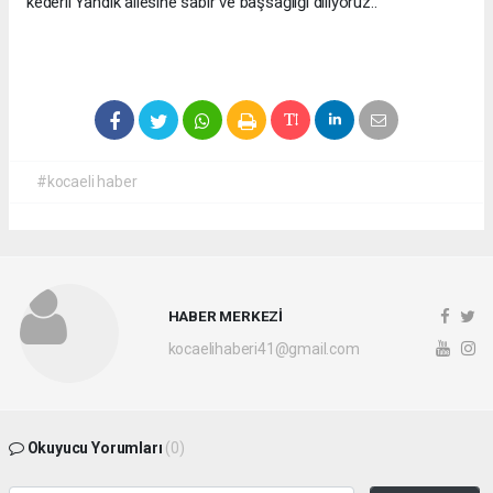
kederli Yandık ailesine sabır ve başsağlığı diliyoruz..
#kocaeli haber
HABER MERKEZİ
kocaelihaberi41@gmail.com
Okuyucu Yorumları
(0)