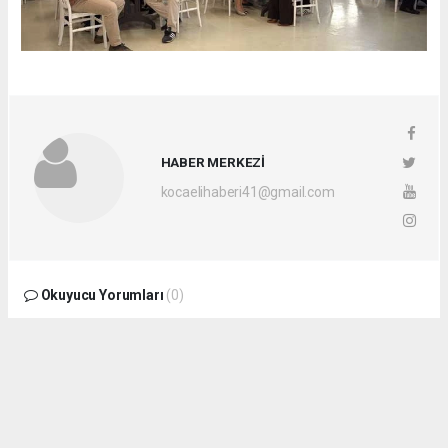
HABER MERKEZİ
kocaelihaberi41@gmail.com
Okuyucu Yorumları
(0)
Gönder
Yorum yazarak Topluluk Kuralları’nı kabul etmiş bulunuyor ve
kocaelihaberi.com sitesine yaptığınız yorumunuzla ilgili doğrudan veya dolaylı
tüm sorumluluğu tek başınıza üstleniyorsunuz. Yazılan tüm yorumlardan site
yönetimi hiçbir şekilde sorumlu tutulamaz.