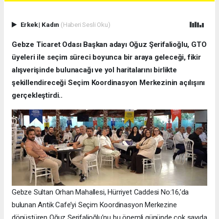
Erkek
|
Kadın
(Haberi Sesli Oku)
Gebze Ticaret Odası Başkan adayı Oğuz Şerifalioğlu, GTO
üyeleri ile seçim süreci boyunca bir araya geleceği, fikir
alışverişinde bulunacağı ve yol haritalarını birlikte
şekillendireceği Seçim Koordinasyon Merkezinin açılışını
gerçekleştirdi..
Gebze Sultan Orhan Mahallesi, Hürriyet Caddesi No:16,’da
bulunan Antik Cafe’yi Seçim Koordinasyon Merkezine
dönüştüren Oğuz Şerifalioğlu’nu bu önemli gününde çok sayıda