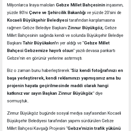
Milyonlarca liraya malolan
Gebze Millet Bahçesinin
inşasının,
yüzde 80'ni
Çevre ve Şehircilik Bakanlığı
ve yüzde 20'sini de
Kocaeli Büyükşehir Belediyesi
tarafından karşılamasına
rağmen Gebze Belediye Başkanı
Zinnur Büyükgöz,
Gebze
Millet Bahçesinin sağında kendi ve solunda Büyükşehir Belediye
Başkanı
Tahir Büyükakın'
ın yer aldığı ve "
Gebze Millet
Bahçesi Gebzemize hayırlı olsun"
yazılı devasa pankartı
Gebze'nin en görünür yerlerine astırmıştı.
Biz o zaman bunu haberleştirerek
"Siz kendi fotoğrafınızı en
başa yerleştirerek, kendi reklamınızı yapmışsınız ama bu
projenin hayata geçirilmesinde maddi olarak hangi
katkınız var sayın Başkan Zinnur Büyükgöx"
diye
sormuştuk..
Zinnur Büyükgöz bugünde sosyal medya sayfasından Kocaeli
Büyükşehir Belediyesi tarafından yapımı sürdürülen Gebze
Millet Bahçesi Kavşağı Projesini "
Gebze’mizin trafik yükünü