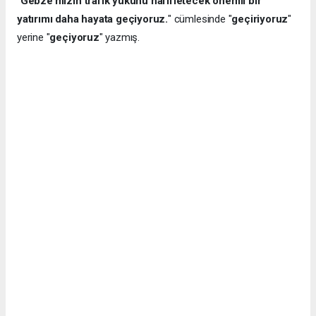
"
Gebze’mizin trafik yükünü hafifletecek önemli bir
yatırımı daha hayata geçiyoruz.
" cümlesinde "
geçiriyoruz
"
yerine "
geçiyoruz
" yazmış.