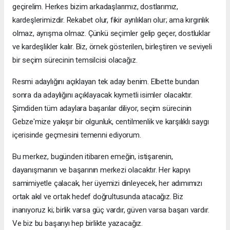
geçirelim. Herkes bizim arkadaşlarımız, dostlarımız,
kardeşlerimizdir. Rekabet olur, fikir ayrılıkları olur; ama kırgınlık
olmaz, ayrışma olmaz. Çünkü seçimler gelip geçer, dostluklar
ve kardeşlikler kalır. Biz, örnek gösterilen, birleştiren ve seviyeli
bir seçim sürecinin temsilcisi olacağız.
Resmi adaylığını açıklayan tek aday benim. Elbette bundan
sonra da adaylığını açıklayacak kıymetli isimler olacaktır.
Şimdiden tüm adaylara başarılar diliyor, seçim sürecinin
Gebze'mize yakışır bir olgunluk, centilmenlik ve karşılıklı saygı
içerisinde geçmesini temenni ediyorum.
Bu merkez, bugünden itibaren emeğin, istişarenin,
dayanışmanın ve başarının merkezi olacaktır. Her kapıyı
samimiyetle çalacak, her üyemizi dinleyecek, her adımımızı
ortak akıl ve ortak hedef doğrultusunda atacağız. Biz
inanıyoruz ki; birlik varsa güç vardır, güven varsa başarı vardır.
Ve biz bu başarıyı hep birlikte yazacağız.