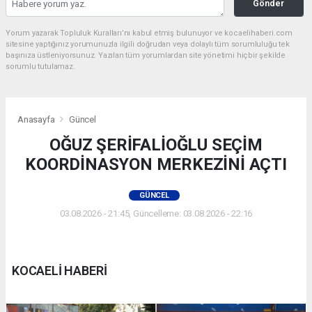
Gönder
Yorum yazarak Topluluk Kuralları’nı kabul etmiş bulunuyor ve kocaelihaberi.com
sitesine yaptığınız yorumunuzla ilgili doğrudan veya dolaylı tüm sorumluluğu tek
başınıza üstleniyorsunuz. Yazılan tüm yorumlardan site yönetimi hiçbir şekilde
sorumlu tutulamaz.
Anasayfa
Güncel
OĞUZ ŞERİFALİOĞLU SEÇİM
KOORDİNASYON MERKEZİNİ AÇTI
GÜNCEL
03.08.2026 - 21:45, Güncelleme: 03.08.2026 - 22:16
KOCAELİ HABERİ