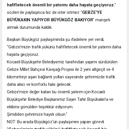
hafifletecek önemli bir yatırımı daha hayata geçiyoruz.
"
sözleri ile paylaşınca biz de ister istmez "
GEBZE’YE
BÜYÜKAKIN YAPIYOR BÜYÜKGÖZ BAKIYOR
" manşeti
atmak durumunda kaldık..
Başkan Büyükgöz paylaşımında şu ifadelere yer verdi;
"Gebze’mizin trafik yükünü hafifletecek önemli bir yatırımı daha
hayata geçiyoruz.
Kocaeli Büyükşehir Belediyemiz tarafından yapımı sürdürülen
Gebze Millet Bahçesi Kavşağı Projesi ile 2 yeni altgeçit ve 4
kilometreyi aşan bağlantı yolları sayesinde şehrimizde trafik
daha akıcı ve konforlu hale gelecek.
Gebze’mize değer katan bu önemli yatırım için Kocaeli
Büyükşehir Belediye Başkanımız Sayın Tahir Büyükakın’a ve
ekibine gönülden teşekkür ediyorum.
Şimdiden şehrimize hayırlı olsun."
NOT: Bu arada Büyükgöz'ün paylaşımını yapan görevli