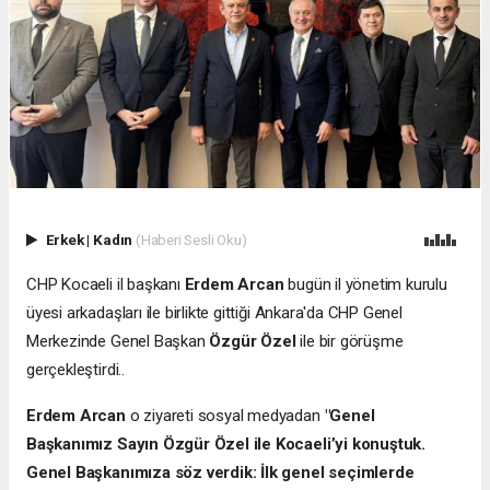
Erkek
|
Kadın
(Haberi Sesli Oku)
CHP Kocaeli il başkanı
Erdem Arcan
bugün il yönetim kurulu
üyesi arkadaşları ile birlikte gittiği Ankara'da CHP Genel
Merkezinde Genel Başkan
Özgür Özel
ile bir görüşme
gerçekleştirdi..
Erdem Arcan
o ziyareti sosyal medyadan
"Genel
Başkanımız Sayın Özgür Özel ile Kocaeli’yi konuştuk.
Genel Başkanımıza söz verdik: İlk genel seçimlerde