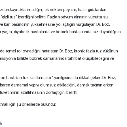
dan kaynaklanmadığını, ekmekten peynire, hazır gıdalardan
izli tuz” içerdiğini belirtti. Fazla sodyum alımının vücutta su
e kan basıncının yükselmesine yol açtığını vurgulayan Dr. Boz,
leri yaşta, diyabetik hastalarda ve böbrek hastalarında tuz duyarlılığının
temel rol oynadığını hatırlatan Dr. Boz, kronik fazla tuz yükünün
ansiyonla birlikte böbrek damarlarında tahribat oluşabileceğini ve
 hastaları tuz kısıtlamalıdır” yanılgısına da dikkat çeken Dr. Boz,
ibaren damarsal yapıyı olumsuz etkilediğini, damak tadının erken
üketiminin azaltılmasının zorlaştığını belirtti.
tmak için şu önerilerde bulundu:
ek