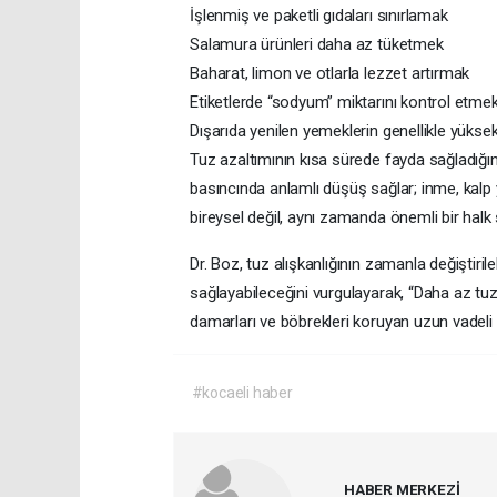
İşlenmiş ve paketli gıdaları sınırlamak
Salamura ürünleri daha az tüketmek
Baharat, limon ve otlarla lezzet artırmak
Etiketlerde “sodyum” miktarını kontrol etme
Dışarıda yenilen yemeklerin genellikle yüksek
Tuz azaltımının kısa sürede fayda sağladığın
basıncında anlamlı düşüş sağlar; inme, kalp y
bireysel değil, aynı zamanda önemli bir halk 
Dr. Boz, tuz alışkanlığının zamanla değiştir
sağlayabileceğini vurgulayarak, “Daha az tu
damarları ve böbrekleri koruyan uzun vadeli bir
#kocaeli haber
HABER MERKEZİ