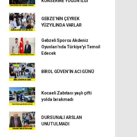
KONSERİNE YOĞUN İLGİ
GEBZE’NİN ÇEYREK
YÜZYILINDA VARLAR
Gebzeli Sporcu Akdeniz
Oyunları'nda Türkiye'yi Temsil
Edecek
BİROL GÜVEN’İN ACI GÜNÜ
Kocaeli Zabıtası yaşlı çifti
yolda bırakmadı
DURSUNALİ ARSLAN
UNUTULMADI