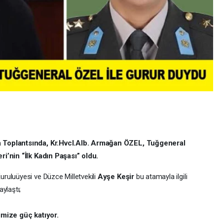
a Toplantsında, Kr.Hvcl.Alb. Armağan ÖZEL, Tuğgeneral
ri’nin “İlk Kadın Paşası” oldu.
ruluüyesi ve Düzce Milletvekili
Ayşe Keşir
bu atamayla ilgili
ylaştı;
imize güç katıyor.