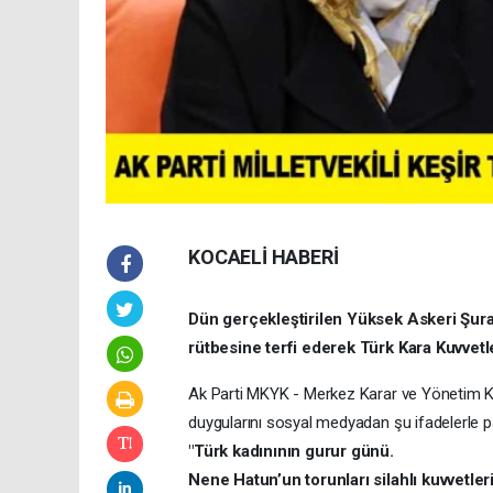
KOCAELİ HABERİ
Dün gerçekleştirilen Yüksek Askeri Şur
rütbesine terfi ederek Türk Kara Kuvvetle
Ak Parti MKYK - Merkez Karar ve Yönetim Ku
duygularını sosyal medyadan şu ifadelerle pa
"Türk kadınının gurur günü.
Nene Hatun’un torunları silahlı kuvvetler