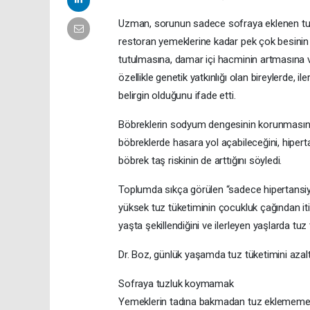
Uzman, sorunun sadece sofraya eklenen tuz
restoran yemeklerine kadar pek çok besinin “g
tutulmasına, damar içi hacminin artmasına v
özellikle genetik yatkınlığı olan bireylerde, i
belirgin olduğunu ifade etti.
Böbreklerin sodyum dengesinin korunmasında 
böbreklerde hasara yol açabileceğini, hipert
böbrek taş riskinin de arttığını söyledi.
Toplumda sıkça görülen “sadece hipertansiyon
yüksek tuz tüketiminin çocukluk çağından it
yaşta şekillendiğini ve ilerleyen yaşlarda tuz t
Dr. Boz, günlük yaşamda tuz tüketimini azal
Sofraya tuzluk koymamak
Yemeklerin tadına bakmadan tuz eklemem