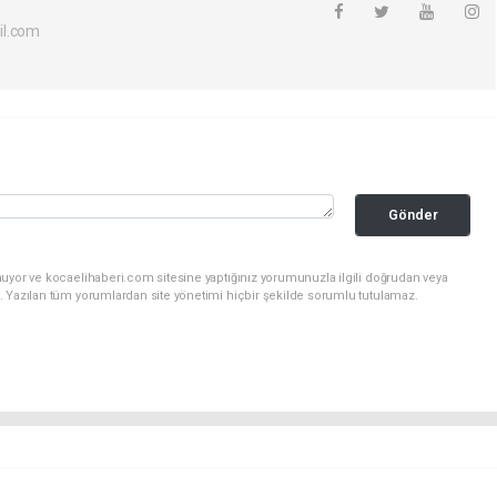
il.com
Gönder
nuyor ve kocaelihaberi.com sitesine yaptığınız yorumunuzla ilgili doğrudan veya
. Yazılan tüm yorumlardan site yönetimi hiçbir şekilde sorumlu tutulamaz.