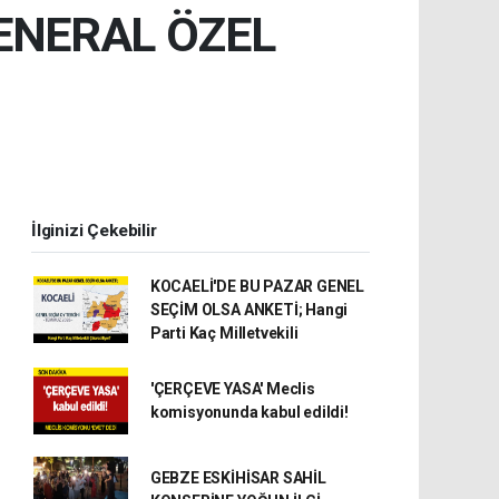
GENERAL ÖZEL
İlginizi Çekebilir
KOCAELİ'DE BU PAZAR GENEL
SEÇİM OLSA ANKETİ; Hangi
Parti Kaç Milletvekili
'ÇERÇEVE YASA' Meclis
komisyonunda kabul edildi!
GEBZE ESKİHİSAR SAHİL