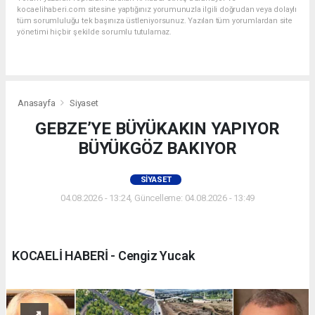
kocaelihaberi.com sitesine yaptığınız yorumunuzla ilgili doğrudan veya dolaylı
tüm sorumluluğu tek başınıza üstleniyorsunuz. Yazılan tüm yorumlardan site
yönetimi hiçbir şekilde sorumlu tutulamaz.
Anasayfa
Siyaset
GEBZE’YE BÜYÜKAKIN YAPIYOR
BÜYÜKGÖZ BAKIYOR
SIYASET
04.08.2026 - 13:24, Güncelleme: 04.08.2026 - 13:49
KOCAELİ HABERİ - Cengiz Yucak