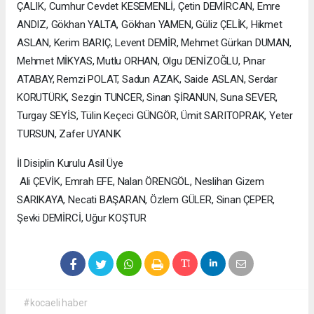
ÇALIK, Cumhur Cevdet KESEMENLİ, Çetin DEMİRCAN, Emre
ANDIZ, Gökhan YALTA, Gökhan YAMEN, Güliz ÇELİK, Hikmet
ASLAN, Kerim BARIÇ, Levent DEMİR, Mehmet Gürkan DUMAN,
Mehmet MİKYAS, Mutlu ORHAN, Olgu DENİZOĞLU, Pınar
ATABAY, Remzi POLAT, Sadun AZAK, Saide ASLAN, Serdar
KORUTÜRK, Sezgin TUNCER, Sinan ŞİRANUN, Suna SEVER,
Turgay SEYİS, Tülin Keçeci GÜNGÖR, Ümit SARITOPRAK, Yeter
TURSUN, Zafer UYANIK
İl Disiplin Kurulu Asil Üye
Ali ÇEVİK, Emrah EFE, Nalan ÖRENGÖL, Neslihan Gizem
SARIKAYA, Necati BAŞARAN, Özlem GÜLER, Sinan ÇEPER,
Şevki DEMİRCİ, Uğur KOŞTUR
#kocaeli haber