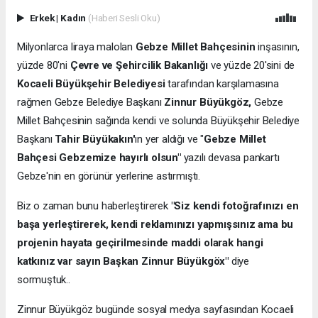
Erkek
|
Kadın
(Haberi Sesli Oku)
Milyonlarca liraya malolan
Gebze Millet Bahçesinin
inşasının,
yüzde 80'ni
Çevre ve Şehircilik Bakanlığı
ve yüzde 20'sini de
Kocaeli Büyükşehir Belediyesi
tarafından karşılamasına
rağmen Gebze Belediye Başkanı
Zinnur Büyükgöz,
Gebze
Millet Bahçesinin sağında kendi ve solunda Büyükşehir Belediye
Başkanı
Tahir Büyükakın'
ın yer aldığı ve "
Gebze Millet
Bahçesi Gebzemize hayırlı olsun"
yazılı devasa pankartı
Gebze'nin en görünür yerlerine astırmıştı.
Biz o zaman bunu haberleştirerek
"Siz kendi fotoğrafınızı en
başa yerleştirerek, kendi reklamınızı yapmışsınız ama bu
projenin hayata geçirilmesinde maddi olarak hangi
katkınız var sayın Başkan Zinnur Büyükgöx"
diye
sormuştuk..
Zinnur Büyükgöz bugünde sosyal medya sayfasından Kocaeli