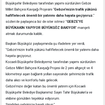
Büyükşehir Belediyesi tarafından yapımı sürdürülen Gebze
Millet Bahçesi Kavşağı Projesini "
Gebze’mizin trafik yükünü
hafifletecek önemli bir yatırımı daha hayata geçiyoruz.
"
sözleri ile paylaşınca biz de ister istmez "
GEBZE’YE
BÜYÜKAKIN YAPIYOR BÜYÜKGÖZ BAKIYOR
" manşeti
atmak durumunda kaldık..
Başkan Büyükgöz paylaşımında şu ifadelere yer verdi;
"Gebze’mizin trafik yükünü hafifletecek önemli bir yatırımı daha
hayata geçiyoruz.
Kocaeli Büyükşehir Belediyemiz tarafından yapımı sürdürülen
Gebze Millet Bahçesi Kavşağı Projesi ile 2 yeni altgeçit ve 4
kilometreyi aşan bağlantı yolları sayesinde şehrimizde trafik
daha akıcı ve konforlu hale gelecek.
Gebze’mize değer katan bu önemli yatırım için Kocaeli
Büyükşehir Belediye Başkanımız Sayın Tahir Büyükakın’a ve
ekibine gönülden teşekkür ediyorum.
Şimdiden şehrimize hayırlı olsun."