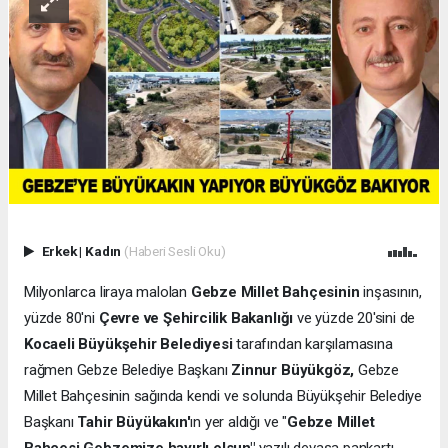
Erkek
|
Kadın
(Haberi Sesli Oku)
Milyonlarca liraya malolan
Gebze Millet Bahçesinin
inşasının,
yüzde 80'ni
Çevre ve Şehircilik Bakanlığı
ve yüzde 20'sini de
Kocaeli Büyükşehir Belediyesi
tarafından karşılamasına
rağmen Gebze Belediye Başkanı
Zinnur Büyükgöz,
Gebze
Millet Bahçesinin sağında kendi ve solunda Büyükşehir Belediye
Başkanı
Tahir Büyükakın'
ın yer aldığı ve "
Gebze Millet