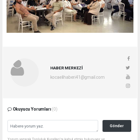
HABER MERKEZİ
kocaelihaberi41@gmail.com
Okuyucu Yorumları
(0)
Gönder
Yorum yazarak Topluluk Kuralları’nı kabul etmiş bulunuyor ve