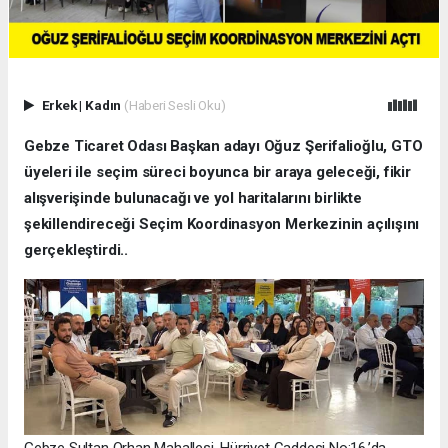
Erkek
|
Kadın
(Haberi Sesli Oku)
Gebze Ticaret Odası Başkan adayı Oğuz Şerifalioğlu, GTO
üyeleri ile seçim süreci boyunca bir araya geleceği, fikir
alışverişinde bulunacağı ve yol haritalarını birlikte
şekillendireceği Seçim Koordinasyon Merkezinin açılışını
gerçekleştirdi..
Gebze Sultan Orhan Mahallesi, Hürriyet Caddesi No:16,’da