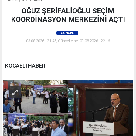
OĞUZ ŞERİFALİOĞLU SEÇİM
KOORDİNASYON MERKEZİNİ AÇTI
GÜNCEL
03.08.2026 - 21:45, Güncelleme: 03.08.2026 - 22:16
KOCAELİ HABERİ