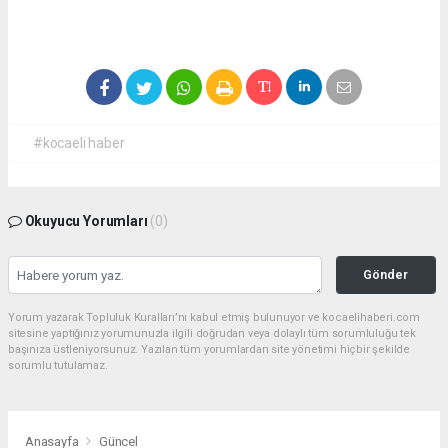
#kocaeli haber
Okuyucu Yorumları
(0)
Gönder
Yorum yazarak Topluluk Kuralları’nı kabul etmiş bulunuyor ve kocaelihaberi.com
sitesine yaptığınız yorumunuzla ilgili doğrudan veya dolaylı tüm sorumluluğu tek
başınıza üstleniyorsunuz. Yazılan tüm yorumlardan site yönetimi hiçbir şekilde
sorumlu tutulamaz.
Anasayfa
Güncel