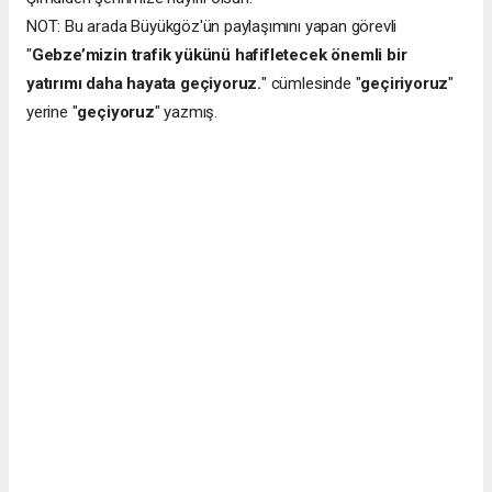
NOT: Bu arada Büyükgöz'ün paylaşımını yapan görevli
"
Gebze’mizin trafik yükünü hafifletecek önemli bir
yatırımı daha hayata geçiyoruz.
" cümlesinde "
geçiriyoruz
"
yerine "
geçiyoruz
" yazmış.