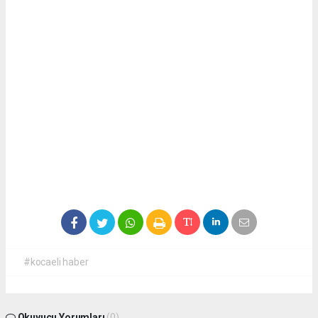
#kocaeli haber
Okuyucu Yorumları
(0)