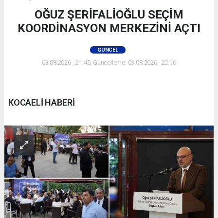
OĞUZ ŞERİFALİOĞLU SEÇİM
KOORDİNASYON MERKEZİNİ AÇTI
GÜNCEL
03.08.2026 - 21:45, Güncelleme: 03.08.2026 - 22:16
KOCAELİ HABERİ