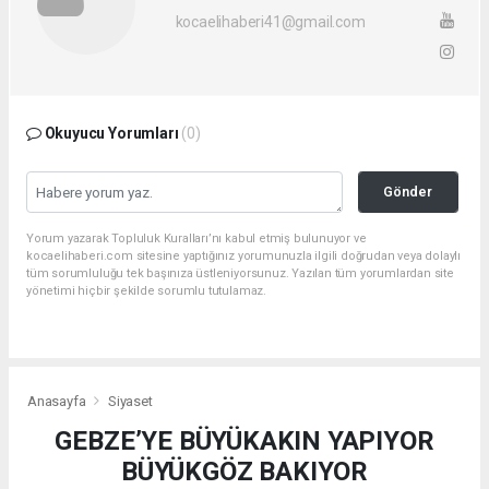
kocaelihaberi41@gmail.com
Okuyucu Yorumları
(0)
Gönder
Yorum yazarak Topluluk Kuralları’nı kabul etmiş bulunuyor ve
kocaelihaberi.com sitesine yaptığınız yorumunuzla ilgili doğrudan veya dolaylı
tüm sorumluluğu tek başınıza üstleniyorsunuz. Yazılan tüm yorumlardan site
yönetimi hiçbir şekilde sorumlu tutulamaz.
Anasayfa
Siyaset
GEBZE’YE BÜYÜKAKIN YAPIYOR
BÜYÜKGÖZ BAKIYOR