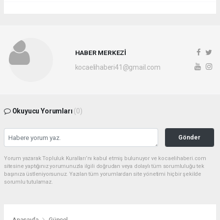
HABER MERKEZİ
kocaelihaberi41@gmail.com
Okuyucu Yorumları
(0)
Gönder
Yorum yazarak Topluluk Kuralları’nı kabul etmiş bulunuyor ve kocaelihaberi.com
sitesine yaptığınız yorumunuzla ilgili doğrudan veya dolaylı tüm sorumluluğu tek
başınıza üstleniyorsunuz. Yazılan tüm yorumlardan site yönetimi hiçbir şekilde
sorumlu tutulamaz.
Anasayfa
Güncel