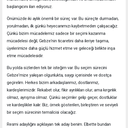
başlangıcını ilan ediyoruz.
Önümüzde iki aylık önemli bir süreç var. Bu süreçte durmadan,
yorulmadan, ilk günkü heyecanımızı kaybetmeden çalışacağız.
Çünkü bizim mücadelemiz sadece bir seçimi kazanma
mücadelesi değil; Gebze'nin ticaretini daha ileriye taşıma,
üyelerimize daha güçlü hizmet etme ve geleceği birlikte inşa
etme mücadelesidir.
Bu yolda sizlerden tek bir isteğim var. Bu seçim sürecini
Gebze'mize yakışan olgunlukta, saygı içerisinde ve dostça
geçirelim. Herkes bizim arkadaşlarımız, dostlarımız,
kardeşlerimizdir. Rekabet olur, fikir ayrılıkları olur; ama kırgınlık
olmaz, ayrışma olmaz. Çünkü seçimler gelip geçer, dostluklar
ve kardeşlikler kalır. Biz, örnek gösterilen, birleştiren ve seviyeli
bir seçim sürecinin temsilcisi olacağız.
Resmi adaylığını açıklayan tek aday benim. Elbette bundan