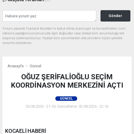
Gönder
Yorum yazarak Topluluk Kuralları’nı kabul etmiş bulunuyor ve kocaelihaberi.com
sitesine yaptığınız yorumunuzla ilgili doğrudan veya dolaylı tüm sorumluluğu tek
başınıza üstleniyorsunuz. Yazılan tüm yorumlardan site yönetimi hiçbir şekilde
sorumlu tutulamaz.
Anasayfa
Güncel
OĞUZ ŞERİFALİOĞLU SEÇİM
KOORDİNASYON MERKEZİNİ AÇTI
GÜNCEL
03.08.2026 - 21:45, Güncelleme: 03.08.2026 - 22:16
KOCAELİ HABERİ