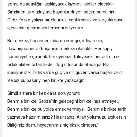
sonra da adaylığını açıklayacak kıymetli isimler olacaktır.
Şimdiden tüm adaylara başarılar diliyor, seçim sürecinin
Gebze'mize yakışır bir olgunluk, centilmenlik ve karşılıklı saygı
içerisinde geçmesini temenni ediyorum.
Bu merkez, bugünden itibaren emeğin, istişarenin,
dayanışmanın ve başarının merkezi olacaktır. Her kapıyı
samimiyetle çalacak, her üyemizi dinleyecek, her adımımızı
ortak akıl ve ortak hedef doğrultusunda atacağız. Biz
inanıyoruz ki; birlik varsa güç vardır, güven varsa başarı vardır.
Ve biz bu başarıyı hep birlikte yazacağız.
Şimdi sizlere bir kez daha soruyorum;
Benimle birlikte, Gebze'nin geleceğini birlikte inşa etmeye...
Benimle birlikte bu yolda emek vermeye... Benimle birlikte tarih
yazmaya hazır mısınız? Hazırsanız, Allah yolumuzu açık etsin.
Birliğimiz daim, heyecanımız hiç eksik olmasın.”