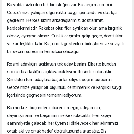
Bu yolda sizlerden tek bir isteğim var. Bu seçim sürecini
Gebze'mize yakışan olgunlukta, saygı içerisinde ve dostça
geçirelim. Herkes bizim arkadaşlarımız, dostlarımız,
kardeşlerimizdir. Rekabet olur, fikir ayrılıkları olur; ama kırgınlık
olmaz, ayrışma olmaz. Çünkü seçimler gelip geçer, dostluklar
ve kardeşlikler kalır. Biz, örnek gösterilen, birleştiren ve seviyeli
bir seçim sürecinin temsilcisi olacağız.
Resmi adaylığını açıklayan tek aday benim. Elbette bundan
sonra da adaylığını açıklayacak kıymetli isimler olacaktır.
Şimdiden tüm adaylara başarılar diliyor, seçim sürecinin
Gebze'mize yakışır bir olgunluk, centilmenlik ve karşılıklı saygı
içerisinde geçmesini temenni ediyorum.
Bu merkez, bugünden itibaren emeğin, istişarenin,
dayanışmanın ve başarının merkezi olacaktır. Her kapıyı
samimiyetle çalacak, her üyemizi dinleyecek, her adımımızı
ortak akıl ve ortak hedef doğrultusunda atacağız. Biz