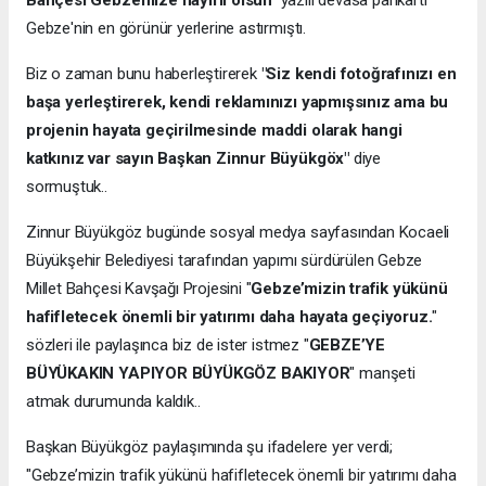
Bahçesi Gebzemize hayırlı olsun"
yazılı devasa pankartı
Gebze'nin en görünür yerlerine astırmıştı.
Biz o zaman bunu haberleştirerek
"Siz kendi fotoğrafınızı en
başa yerleştirerek, kendi reklamınızı yapmışsınız ama bu
projenin hayata geçirilmesinde maddi olarak hangi
katkınız var sayın Başkan Zinnur Büyükgöx"
diye
sormuştuk..
Zinnur Büyükgöz bugünde sosyal medya sayfasından Kocaeli
Büyükşehir Belediyesi tarafından yapımı sürdürülen Gebze
Millet Bahçesi Kavşağı Projesini "
Gebze’mizin trafik yükünü
hafifletecek önemli bir yatırımı daha hayata geçiyoruz.
"
sözleri ile paylaşınca biz de ister istmez "
GEBZE’YE
BÜYÜKAKIN YAPIYOR BÜYÜKGÖZ BAKIYOR
" manşeti
atmak durumunda kaldık..
Başkan Büyükgöz paylaşımında şu ifadelere yer verdi;
"Gebze’mizin trafik yükünü hafifletecek önemli bir yatırımı daha