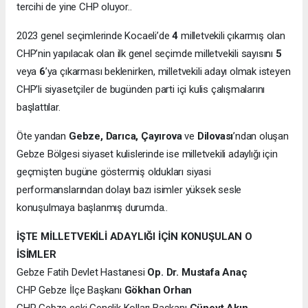
tercihi de yine CHP oluyor..
2023 genel seçimlerinde Kocaeli’de
4
milletvekili çıkarmış olan
CHP’nin yapılacak olan ilk genel seçimde milletvekili sayısını
5
veya
6
’ya çıkarması beklenirken, milletvekili adayı olmak isteyen
CHP’li siyasetçiler de bugünden parti içi kulis çalışmalarını
başlattılar.
Öte yandan
Gebze, Darıca, Çayırova
ve
Dilovası
’ndan oluşan
Gebze Bölgesi siyaset kulislerinde ise milletvekili adaylığı için
geçmişten bugüne göstermiş oldukları siyasi
performanslarından dolayı bazı isimler yüksek sesle
konuşulmaya başlanmış durumda..
İŞTE MİLLETVEKİLİ ADAYLIĞI İÇİN KONUŞULAN O
İSİMLER
Gebze Fatih Devlet Hastanesi
Op. Dr. Mustafa Anaç
CHP Gebze İlçe Başkanı
Gökhan Orhan
CHP Gebze eski Gençlik Kolları Başkanı
Cüneyt Akın