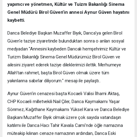
yapımcı ve yönetmen, Kültür ve Tuizm Bakanlığı Sinema
Genel Müdürü Birol Güven’in annesi Aynur Güven hayatını
kaybetti.
Darıca Belediye Başkan Muzaffer Bıyık, Darıca'ya gelen Birol
Güven'e taziye ziyaretinde bulunduktan sonra o anları sosyal
medyadan "Annesini kaybeden Darıcalı hemşehrimiz Kültür ve
Turizm Bakanlığı Sinema Genel Müdürümüz Birol Güven ve
ailesini ziyaret ederek taziye dileklerimizi ilettik. Merhumeye
Allah’tan rahmet, başta Birol Güven olmak üzere tüm
yakınlarına sabırlar diliyorum." mesajı ile paylaştı..
Aynur Güven'in cenazesi başta Kocaeli Valisi İlhami Aktaş,
CHP Kocaeli milletvekili Nail Çiler, Darıca Kaymakamı Yaşar
Sönmez, Kağıthane Kaymakamı Yüksel Kara ve Darıca Belediye
Başkanı Muzaffer Bıyık olmak üzere çok sayıda vatandaşın
katılımı ile Darıca Hacı Tahir Kavala Cami’nde öğle namazına
müteakip kılınan cenaze namazının ardından, Darıca Eski