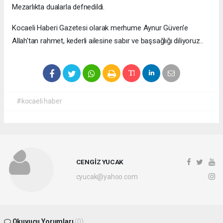
Mezarlıkta dualarla defnedildi.
Kocaeli Haberi Gazetesi olarak merhume Aynur Güven'e
Allah'tan rahmet, kederli ailesine sabır ve başsağlığı diliyoruz..
#kocaeli haber
CENGİZ YUCAK
cyucak@yahoo.com
Okuyucu Yorumları
(0)