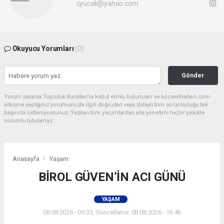
cyucak@yahoo.com
Okuyucu Yorumları
(0)
Gönder
Yorum yazarak Topluluk Kuralları’nı kabul etmiş bulunuyor ve kocaelihaberi.com
sitesine yaptığınız yorumunuzla ilgili doğrudan veya dolaylı tüm sorumluluğu tek
başınıza üstleniyorsunuz. Yazılan tüm yorumlardan site yönetimi hiçbir şekilde
sorumlu tutulamaz.
Anasayfa
Yaşam
BİROL GÜVEN’İN ACI GÜNÜ
YAŞAM
08.08.2026 - 09:33, Güncelleme: 08.08.2026 - 16:46