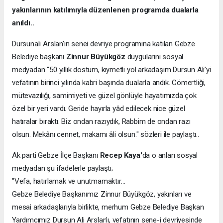
yakınlarının katılımıyla düzenlenen programda dualarla
anıldı..
Dursunali Arslan'ın senei devriye programına katılan Gebze
Belediye başkanı
Zinnur Büyükgöz
duygularını sosyal
medyadan "50 yıllık dostum, kıymetli yol arkadaşım Dursun Ali’yi
vefatının birinci yılında kabri başında dualarla andık. Cömertliği,
mütevazılığı, samimiyeti ve güzel gönlüyle hayatımızda çok
özel bir yeri vardı. Geride hayırla yâd edilecek nice güzel
hatıralar bıraktı. Biz ondan razıydık, Rabbim de ondan razı
olsun. Mekânı cennet, makamı âli olsun." sözleri ile paylaştı..
Ak parti Gebze İlçe Başkanı
Recep Kaya'
da o anları sosyal
medyadan şu ifadelerle paylaştı;
"Vefa, hatırlamak ve unutmamaktır…
Gebze Belediye Başkanımız Zinnur Büyükgöz, yakınları ve
mesai arkadaşlarıyla birlikte, merhum Gebze Belediye Başkan
Yardımcımız Dursun Ali Arslan’ı, vefatının sene-i devriyesinde