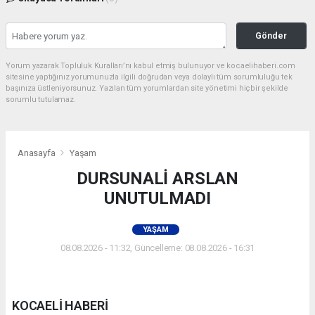
Gönder
Yorum yazarak Topluluk Kuralları’nı kabul etmiş bulunuyor ve kocaelihaberi.com
sitesine yaptığınız yorumunuzla ilgili doğrudan veya dolaylı tüm sorumluluğu tek
başınıza üstleniyorsunuz. Yazılan tüm yorumlardan site yönetimi hiçbir şekilde
sorumlu tutulamaz.
Anasayfa
Yaşam
DURSUNALİ ARSLAN
UNUTULMADI
YAŞAM
08.08.2026 - 11:32, Güncelleme: 08.08.2026 - 16:31
KOCAELİ HABERİ