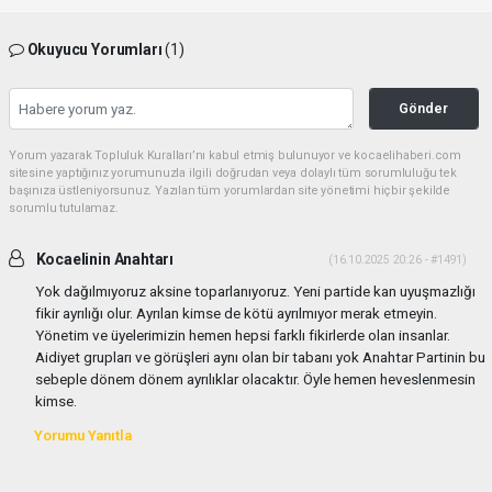
Okuyucu Yorumları
(1)
Gönder
Yorum yazarak Topluluk Kuralları’nı kabul etmiş bulunuyor ve kocaelihaberi.com
sitesine yaptığınız yorumunuzla ilgili doğrudan veya dolaylı tüm sorumluluğu tek
başınıza üstleniyorsunuz. Yazılan tüm yorumlardan site yönetimi hiçbir şekilde
sorumlu tutulamaz.
Kocaelinin Anahtarı
(16.10.2025 20:26 - #1491)
Yok dağılmıyoruz aksine toparlanıyoruz. Yeni partide kan uyuşmazlığı
fikir ayrılığı olur. Ayrılan kimse de kötü ayrılmıyor merak etmeyin.
Yönetim ve üyelerimizin hemen hepsi farklı fikirlerde olan insanlar.
Aidiyet grupları ve görüşleri aynı olan bir tabanı yok Anahtar Partinin bu
sebeple dönem dönem ayrılıklar olacaktır. Öyle hemen heveslenmesin
kimse.
Yorumu Yanıtla