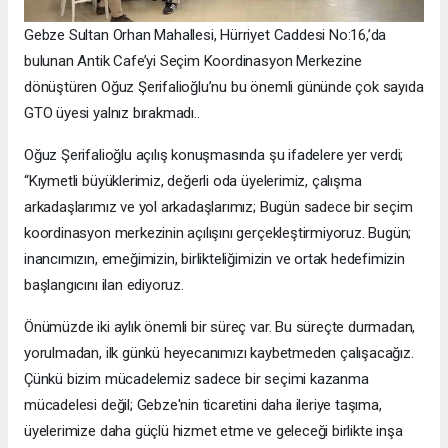
Gebze Sultan Orhan Mahallesi, Hürriyet Caddesi No:16,’da
bulunan Antik Cafe’yi Seçim Koordinasyon Merkezine
dönüştüren Oğuz Şerifalioğlu’nu bu önemli gününde çok sayıda
GTO üyesi yalnız bırakmadı..
Oğuz Şerifalioğlu açılış konuşmasında şu ifadelere yer verdi;
“Kıymetli büyüklerimiz, değerli oda üyelerimiz, çalışma
arkadaşlarımız ve yol arkadaşlarımız; Bugün sadece bir seçim
koordinasyon merkezinin açılışını gerçekleştirmiyoruz. Bugün;
inancımızın, emeğimizin, birlikteliğimizin ve ortak hedefimizin
başlangıcını ilan ediyoruz.
Önümüzde iki aylık önemli bir süreç var. Bu süreçte durmadan,
yorulmadan, ilk günkü heyecanımızı kaybetmeden çalışacağız.
Çünkü bizim mücadelemiz sadece bir seçimi kazanma
mücadelesi değil; Gebze'nin ticaretini daha ileriye taşıma,
üyelerimize daha güçlü hizmet etme ve geleceği birlikte inşa