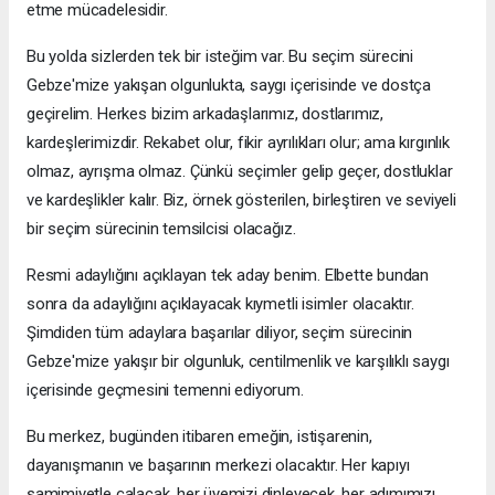
etme mücadelesidir.
Bu yolda sizlerden tek bir isteğim var. Bu seçim sürecini
Gebze'mize yakışan olgunlukta, saygı içerisinde ve dostça
geçirelim. Herkes bizim arkadaşlarımız, dostlarımız,
kardeşlerimizdir. Rekabet olur, fikir ayrılıkları olur; ama kırgınlık
olmaz, ayrışma olmaz. Çünkü seçimler gelip geçer, dostluklar
ve kardeşlikler kalır. Biz, örnek gösterilen, birleştiren ve seviyeli
bir seçim sürecinin temsilcisi olacağız.
Resmi adaylığını açıklayan tek aday benim. Elbette bundan
sonra da adaylığını açıklayacak kıymetli isimler olacaktır.
Şimdiden tüm adaylara başarılar diliyor, seçim sürecinin
Gebze'mize yakışır bir olgunluk, centilmenlik ve karşılıklı saygı
içerisinde geçmesini temenni ediyorum.
Bu merkez, bugünden itibaren emeğin, istişarenin,
dayanışmanın ve başarının merkezi olacaktır. Her kapıyı
samimiyetle çalacak, her üyemizi dinleyecek, her adımımızı