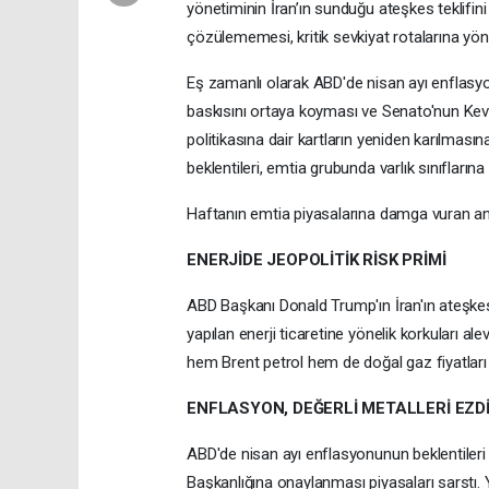
yönetiminin İran’ın sunduğu ateşkes teklifi
çözülememesi, kritik sevkiyat rotalarına yönel
Eş zamanlı olarak ABD'de nisan ayı enflasyon
baskısını ortaya koyması ve Senato'nun Kev
politikasına dair kartların yeniden karılması
beklentileri, emtia grubunda varlık sınıfların
Haftanın emtia piyasalarına damga vuran ana
ENERJİDE JEOPOLİTİK RİSK PRİMİ
ABD Başkanı Donald Trump'ın İran'ın ateşkes
yapılan enerji ticaretine yönelik korkuları alev
hem Brent petrol hem de doğal gaz fiyatları 
ENFLASYON, DEĞERLİ METALLERİ EZD
ABD'de nisan ayı enflasyonunun beklentileri 
Başkanlığına onaylanması piyasaları sarstı. Y