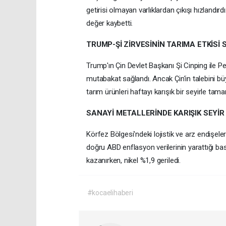
getirisi olmayan varlıklardan çıkışı hızlandı
değer kaybetti.
TRUMP-Şİ ZİRVESİNİN TARIMA ETKİSİ S
Trump'ın Çin Devlet Başkanı Şi Cinping ile P
mutabakat sağlandı. Ancak Çin'in talebini büy
tarım ürünleri haftayı karışık bir seyirle tam
SANAYİ METALLERİNDE KARIŞIK SEYİR
Körfez Bölgesi'ndeki lojistik ve arz endişele
doğru ABD enflasyon verilerinin yarattığı ba
kazanırken, nikel %1,9 geriledi.
#kocaelihaberi