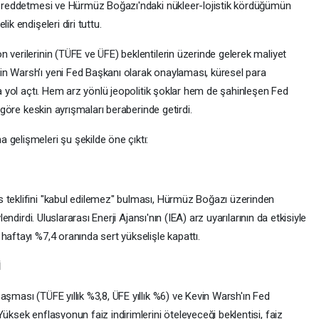
ni reddetmesi ve Hürmüz Boğazı'ndaki nükleer-lojistik kördüğümün
ik endişeleri diri tuttu.
 verilerinin (TÜFE ve ÜFE) beklentilerin üzerinde gelerek maliyet
in Warsh’ı yeni Fed Başkanı olarak onaylaması, küresel para
na yol açtı. Hem arz yönlü jeopolitik şoklar hem de şahinleşen Fed
a göre keskin ayrışmaları beraberinde getirdi.
 gelişmeleri şu şekilde öne çıktı:
 teklifini "kabul edilemez" bulması, Hürmüz Boğazı üzerinden
lendirdi. Uluslararası Enerji Ajansı'nın (IEA) arz uyarılarının da etkisiyle
haftayı %7,4 oranında sert yükselişle kapattı.
İ
aşması (TÜFE yıllık %3,8, ÜFE yıllık %6) ve Kevin Warsh'ın Fed
üksek enflasyonun faiz indirimlerini öteleyeceği beklentisi, faiz