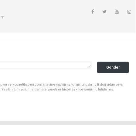
com
Gönder
nuyor ve kocaelihaberi.com sitesine yaptığınız yorumunuzla ilgili doğrudan veya
. Yazılan tüm yorumlardan site yönetimi hiçbir şekilde sorumlu tutulamaz.