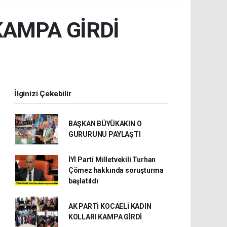
KAMPA GİRDİ
İlginizi Çekebilir
BAŞKAN BÜYÜKAKIN O
GURURUNU PAYLAŞTI
İYİ Parti Milletvekili Turhan
Çömez hakkında soruşturma
başlatıldı
AK PARTİ KOCAELİ KADIN
KOLLARI KAMPA GİRDİ