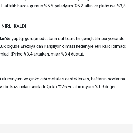
rdı. Haftalık bazda gümüş %5,5, paladyum %5,2, altın ve platin ise %3,8
INIRLI KALDI
ekin'de yaptığı görüşmede, tarımsal ticaretin genişletilmesi yönünde
ük ölçüde Brezilya'dan karşılıyor olması nedeniyle etki kalıcı olmadı;
amladı (Pirinç %3,4 artarken, mısır %3,4 düştü).
ri alüminyum ve çinko gibi metalleri desteklerken, haftanın sonlarına
skı bu kazançları sınırladı. Çinko %2,6 ve alüminyum %1,9 değer