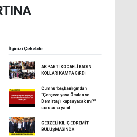
RTINA
İlginizi Çekebilir
AK PARTİ KOCAELİ KADIN
KOLLARI KAMPA GİRDİ
Cumhurbaşkanlığından
''Çerçeve yasa Öcalan ve
Demirtaş'ı kapsayacak mı?''
sorusuna yanıt
GEBZELİ KILIÇ EDREMİT
BULUŞMASINDA