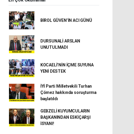
En Çok Okunanlar
BİROL GÜVEN’İN ACI GÜNÜ
DURSUNALİ ARSLAN
UNUTULMADI
KOCAELİ’NİN İÇME SUYUNA
YENİ DESTEK
İYİ Parti Milletvekili Turhan
Çömez hakkında soruşturma
başlatıldı
GEBZELİ KUYUMCULARIN
BAŞKANINDAN ESKİÇARŞI
İSYANI!