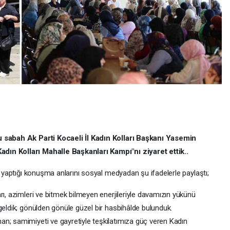
u sabah Ak Parti Kocaeli İl Kadın Kolları Başkanı Yasemin
dın Kolları Mahalle Başkanları Kampı"nı ziyaret ettik..
ak yaptığı konuşma anlarını sosyal medyadan şu ifadelerle paylaştı;
rı, azimleri ve bitmek bilmeyen enerjileriyle davamızın yükünü
geldik; gönülden gönüle güzel bir hasbihâlde bulunduk.
n; samimiyeti ve gayretiyle teşkilatımıza güç veren Kadın