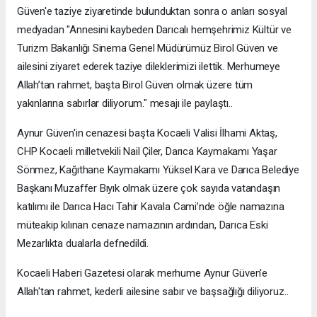
Güven'e taziye ziyaretinde bulunduktan sonra o anları sosyal
medyadan "Annesini kaybeden Darıcalı hemşehrimiz Kültür ve
Turizm Bakanlığı Sinema Genel Müdürümüz Birol Güven ve
ailesini ziyaret ederek taziye dileklerimizi ilettik. Merhumeye
Allah’tan rahmet, başta Birol Güven olmak üzere tüm
yakınlarına sabırlar diliyorum." mesajı ile paylaştı..
Aynur Güven'in cenazesi başta Kocaeli Valisi İlhami Aktaş,
CHP Kocaeli milletvekili Nail Çiler, Darıca Kaymakamı Yaşar
Sönmez, Kağıthane Kaymakamı Yüksel Kara ve Darıca Belediye
Başkanı Muzaffer Bıyık olmak üzere çok sayıda vatandaşın
katılımı ile Darıca Hacı Tahir Kavala Cami’nde öğle namazına
müteakip kılınan cenaze namazının ardından, Darıca Eski
Mezarlıkta dualarla defnedildi.
Kocaeli Haberi Gazetesi olarak merhume Aynur Güven'e
Allah'tan rahmet, kederli ailesine sabır ve başsağlığı diliyoruz..