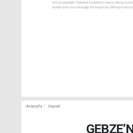
Yorum yazarak Topluluk Kuralları’nı kabul etmiş bulu
dolaylı tüm sorumluluğu tek başınıza üstleniyorsunuz
Anasayfa
Siyaset
GEBZE’N