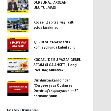
DURSUNALİ ARSLAN
UNUTULMADI
Kocaeli Zabıtası yaşlı çifti
yolda bırakmadı
'ÇERÇEVE YASA' Meclis
komisyonunda kabul edildi!
KOCAELİ'DE BU PAZAR GENEL
SEÇİM OLSA ANKETİ; Hangi
Parti Kaç Milletvekili
Cumhurbaşkanlığından
''Çerçeve yasa Öcalan ve
Demirtaş'ı kapsayacak mı?''
sorusuna yanıt
En Çok Okunanlar