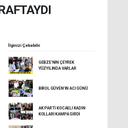
RAFTAYDI
İlginizi Çekebilir
GEBZE’NİN ÇEYREK
YÜZYILINDA VARLAR
BİROL GÜVEN’İN ACI GÜNÜ
AK PARTİ KOCAELİ KADIN
KOLLARI KAMPA GİRDİ