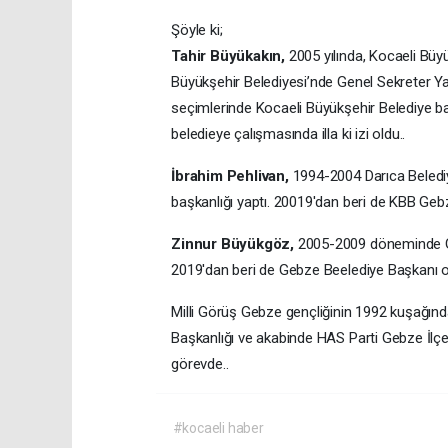
Şöyle ki;
Tahir Büyükakın,
2005 yılında, Kocaeli Büy
Büyükşehir Belediyesi’nde Genel Sekreter Ya
seçimlerinde Kocaeli Büyükşehir Belediye başk
beledieye çalışmasında illa ki izi oldu..
İbrahim Pehlivan,
1994-2004 Darıca Beled
başkanlığı yaptı. 20019'dan beri de KBB Ge
Zinnur Büyükgöz,
2005-2009 döneminde Ge
2019'dan beri de Gebze Beelediye Başkanı o
Milli Görüş Gebze gençliğinin 1992 kuşağın
Başkanlığı ve akabinde HAS Parti Gebze İlçe
görevde..
#kocaeli haber