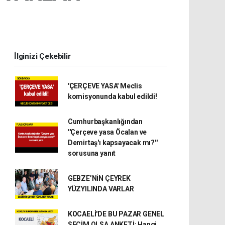
İlginizi Çekebilir
'ÇERÇEVE YASA' Meclis
komisyonunda kabul edildi!
Cumhurbaşkanlığından
''Çerçeve yasa Öcalan ve
Demirtaş'ı kapsayacak mı?''
sorusuna yanıt
GEBZE’NİN ÇEYREK
YÜZYILINDA VARLAR
KOCAELİ'DE BU PAZAR GENEL
SEÇİM OLSA ANKETİ; Hangi