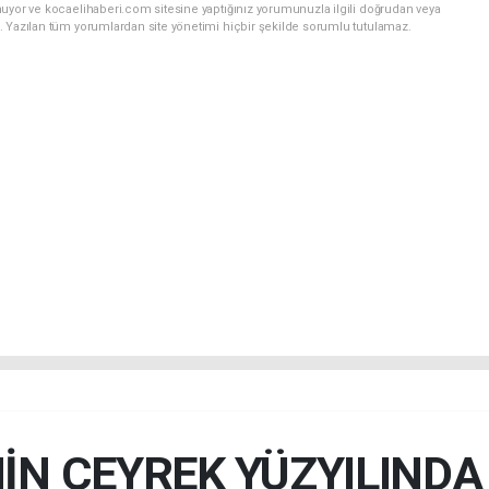
nuyor ve kocaelihaberi.com sitesine yaptığınız yorumunuzla ilgili doğrudan veya
. Yazılan tüm yorumlardan site yönetimi hiçbir şekilde sorumlu tutulamaz.
İN ÇEYREK YÜZYILIND