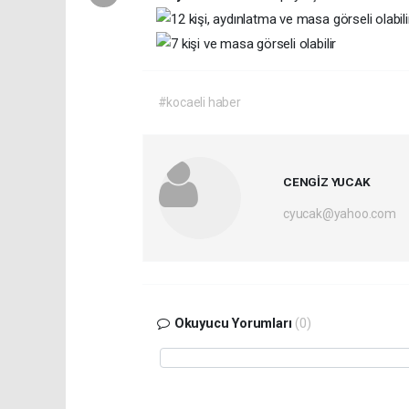
#kocaeli haber
CENGİZ YUCAK
cyucak@yahoo.com
Okuyucu Yorumları
(0)