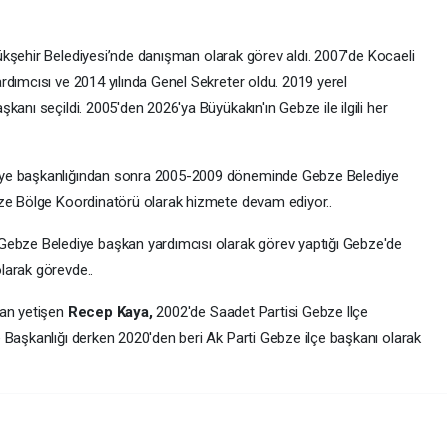
ükşehir Belediyesi’nde danışman olarak görev aldı. 2007'de Kocaeli
rdımcısı ve 2014 yılında Genel Sekreter oldu. 2019 yerel
anı seçildi. 2005'den 2026'ya Büyükakın'ın Gebze ile ilgili her
iye başkanlığından sonra 2005-2009 döneminde Gebze Belediye
bze Bölge Koordinatörü olarak hizmete devam ediyor..
bze Belediye başkan yardımcısı olarak görev yaptığı Gebze'de
larak görevde..
dan yetişen
Recep Kaya,
2002'de Saadet Partisi Gebze llçe
 Başkanlığı derken 2020'den beri Ak Parti Gebze ilçe başkanı olarak