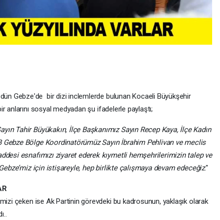
dün Gebze'de bir dizi inclemlerde bulunan Kocaeli Büyükşehir
bir anlarını sosyal medyadan şu ifadelerle paylaştı;
yın Tahir Büyükakın, İlçe Başkanımız Sayın Recep Kaya, İlçe Kadın
BB Gebze Bölge Koordinatörümüz Sayın İbrahim Pehlivan ve meclis
addesi esnafımızı ziyaret ederek kıymetli hemşehrilerimizin talep ve
. Gebze’miz için istişareyle, hep birlikte çalışmaya devam edeceğiz
."
AR
imizi çeken ise Ak Partinin görevdeki bu kadrosunun, yaklaşık olarak
ı..