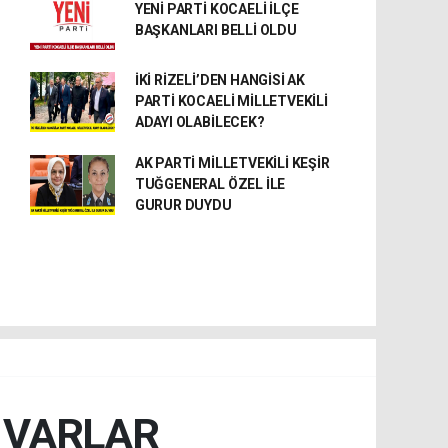
YENİ PARTİ KOCAELİ İLÇE
BAŞKANLARI BELLİ OLDU
İKİ RİZELİ’DEN HANGİSİ AK
PARTİ KOCAELİ MİLLETVEKİLİ
ADAYI OLABİLECEK?
AK PARTİ MİLLETVEKİLİ KEŞİR
TUĞGENERAL ÖZEL İLE
GURUR DUYDU
A VARLAR