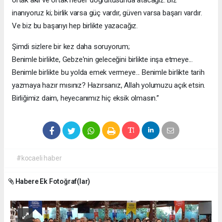
ortak akıl ve ortak hedef doğrultusunda atacağız. Biz
inanıyoruz ki; birlik varsa güç vardır, güven varsa başarı vardır.
Ve biz bu başarıyı hep birlikte yazacağız.
Şimdi sizlere bir kez daha soruyorum;
Benimle birlikte, Gebze'nin geleceğini birlikte inşa etmeye...
Benimle birlikte bu yolda emek vermeye... Benimle birlikte tarih
yazmaya hazır mısınız? Hazırsanız, Allah yolumuzu açık etsin.
Birliğimiz daim, heyecanımız hiç eksik olmasın.”
#kocaeli haber
Habere Ek Fotoğraf(lar)