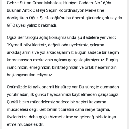
Gebze Sultan Orhan Mahallesi, Hürriyet Caddesi No:16,’da
bulunan Antik Cafe’yi Seçim Koordinasyon Merkezine
dönüştüren Oğuz Şerifalioğlu’nu bu önemli gününde çok sayıda
GTO üyesi yalnız bırakmadı..
Oğuz Şerifalioğlu açılış konuşmasında şu ifadelere yer verdi;
“Kıymetli büyüklerimiz, değerli oda üyelerimiz, çalışma
arkadaşlarımız ve yol arkadaşlarımız; Bugün sadece bir seçim
koordinasyon merkezinin açılışını gerçekleştirmiyoruz. Bugün;
inancımızın, emeğimizin, birlikteliğimizin ve ortak hedefimizin
başlangıcını ilan ediyoruz.
Önümüzde iki aylık önemli bir süreç var. Bu süreçte durmadan,
yorulmadan, ilk günkü heyecanımızı kaybetmeden çalışacağız.
Çünkü bizim mücadelemiz sadece bir seçimi kazanma
mücadelesi değil; Gebze'nin ticaretini daha ileriye taşıma,
üyelerimize daha güçlü hizmet etme ve geleceği birlikte inşa
etme mücadelesidir.