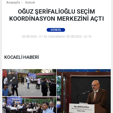
Anasayfa
Güncel
OĞUZ ŞERİFALİOĞLU SEÇİM
KOORDİNASYON MERKEZİNİ AÇTI
GÜNCEL
03.08.2026 - 21:45, Güncelleme: 03.08.2026 - 22:16
KOCAELİ HABERİ