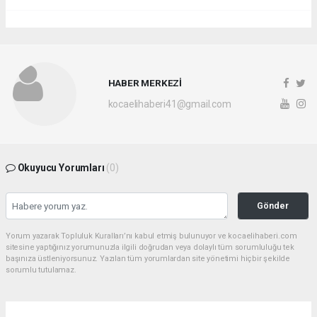
HABER MERKEZİ
kocaelihaberi41@gmail.com
Okuyucu Yorumları
(0)
Gönder
Yorum yazarak Topluluk Kuralları’nı kabul etmiş bulunuyor ve kocaelihaberi.com
sitesine yaptığınız yorumunuzla ilgili doğrudan veya dolaylı tüm sorumluluğu tek
başınıza üstleniyorsunuz. Yazılan tüm yorumlardan site yönetimi hiçbir şekilde
sorumlu tutulamaz.