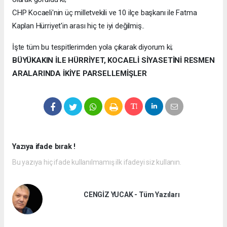
CHP Kocaeli'nin üç milletvekili ve 10 ilçe başkanı ile Fatma
Kaplan Hürriyet'in arası hiç te iyi değilmiş..
İşte tüm bu tespitlerimden yola çıkarak diyorum ki;
BÜYÜKAKIN İLE HÜRRİYET, KOCAELİ SİYASETİNİ RESMEN
ARALARINDA İKİYE PARSELLEMİŞLER
Yazıya ifade bırak !
Bu yazıya hiç ifade kullanılmamış ilk ifadeyi siz kullanın.
CENGİZ YUCAK - Tüm Yazıları