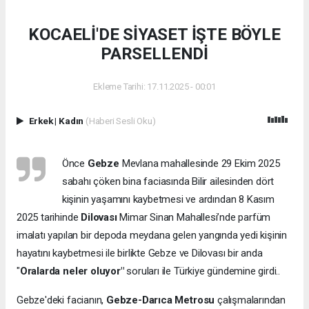
KOCAELİ'DE SİYASET İŞTE BÖYLE
PARSELLENDİ
Ekleme Tarihi: 17.11.2025 - 00:01
Erkek
|
Kadın
(Haberi Sesli Oku)
Önce
Gebze
Mevlana mahallesinde 29 Ekim 2025
sabahı çöken bina faciasında Bilir ailesinden dört
kişinin yaşamını kaybetmesi ve ardından 8 Kasım
2025 tarihinde
Dilovası
Mimar Sinan Mahallesi’nde parfüm
imalatı yapılan bir depoda meydana gelen yangında yedi kişinin
hayatını kaybetmesi ile birlikte Gebze ve Dilovası bir anda
"
Oralarda neler oluyor"
soruları ile Türkiye gündemine girdi..
Gebze'deki facianın,
Gebze-Darıca Metrosu
çalışmalarından