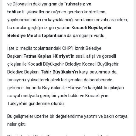
ve Dilovası'ın daki yangının da
"ruhsatsız ve
tehlikeli"
şikayetlerine rağmen gereken kontrollerin
yapılmamasından mı kaynaklandığı sorularının cevabı aranırken,
bu sorular geçtiğimiz gün yapılan
Kocaeli Büyükşehir
Belediye Meclis toplantısı
na da damgasını vurdu..
İşte o meclis toplantısındaki CHP'li İzmit Belediye
Başkanı
Fatma Kaplan Hürriyet'i
n sesli, afişli ve görselli
çıkışları ile Kocaeli Büyükşehir Belediye Kocaeli Büyükşehir
Belediye Başkanı
Tahir Büyükakın
'ın karşı savunması da,
tansiyonu yükselterek alevli tartışmaları da beraberinde
getirince, bir anda Büyükakın ile Hürriyet'in karşılıklı bu çıkışları
sosyal medyada geniş bir yankı buldu ve Kocaeli yine
Türkiye'nin gündemine oturdu..
Bu gelişmeler üzerine bir değerlendirme yaptım ve bakın ortaya
neler çıktı;