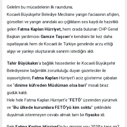
Gelelim bu mücadelenin ilk raunduna;
Kocaeli Büyükşehir Belediye Meclisine yangın faciasının afişleri,
görselleri ve yangın anındaki acı çığlıkların ses kaydı ile hazırlıklı
gelen
Fatma Kaplan Hürriyet,
hem orada bulunan CHP Genel
Başkan yardımcısı
Gamze Taşcıer
'e kendisini bir kez daha
ispatlayarak hem de Kocaeli ile Türkiye genelinde arzu ettiği
algıyı ve yankıyı oluşturarak sanırım istediğini aldı.
Tahir Büyükakın
’a bağlılık hissedenler ile Kocaeli Büyükşehir
Belediyesine bağımlılık zorunluluğu duyan gazeteciler ile
siyasetçilerin,
Fatma Kaplan
Hürriyet’i aciz gösterme çabaları
ise “
dinime küfreden Müslüman olsa bari
” misali biraz
güdük kaldı..
Hele hele Fatma Kaplan Hürriyet'e "
FETÖ
" üzerinden yürümek
ve "
Bu ülkede kurumlara FETÖ'yü kim soktu
" şeklindeki
duyulmak istenmeyen cevabı almak tam bir
fiyasko
idi.
Peki
Fatma Kaplan Hürriyet’
in bu girişimi onu 2029’a taşır mı?