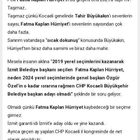
Taşımaz..
Taşımaz çünkü Kocaeli genelinde
Tahir Büyükakın
’ı sevenlerin
sayısı,
Fatma Kaplan Hürriyet’
i sevenlerin sayısından çok
daha fazla..
Sanırım vatandaşa “
sıcak dokunuş
” konusunda Büyükakın,
Hürriyet’ten biraz daha samimi ve biraz daha mahir..
Mesela insanın aklına “
2019 yerel seçimlerini kazanarak
İzmit Belediye başkanı seçilen
Fatma Kaplan Hürriyet,
neden 2024 yerel seçimlerinde genel başkan Özgür
Özel’in o kadar ısrarına rağmen CHP Kocaeli Büyükşehir
Belediye başkan adayı olmadı”
şeklinde bir soru geliyor..
Olmadı çünkü
Fatma Kaplan Hürriyet
kaybedeceği bir seçime
girmez.
İzmit garanti idi İzmit’e aday oldu ve yine kazandı..
Ayrıca geçen ay yapılan CHP Kocaeli il kongresinde de net
olarak görüldü ki;