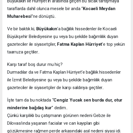
Büyükakın ile Hürriyet’in arasında geçen bu sıcak tartışmaya
taraflarda dahil olunca mesele bir anda “
Kocaeli Meydan
Muharebesi
”ne dönüştü..
Ve bir baktık ki;
Büyükakın
’a bağlılık hissedenler ile Kocaeli
Büyükşehir Belediyesine şu veya bu şekilde bağımlılık duyan
gazeteciler ile siyasetçiler,
Fatma Kaplan Hürriyet
’e top yekün
taarruza geçtiler..
Karşı taraf boş durur mu hiç?
Durmadılar da ve Fatma Kaplan Hürriyet’e bağlılık hissedenler
ile İzmit Belediyesine şu veya bu şekilde bağımlılık duyan
gazeteciler ile siyasetçiler de karşı saldırıya geçtiler..
İşte tam da bu noktada “
Cengiz Yucak sen burda dur, otur
minderine bağdaş kur
” dedim..
Çünkü karşılıklı bu çatışmanın görünen nedeni Gebze ile
Dilovası’ında yaşanan facialar ve can kayıpları gibi
gözükmesine rağmen perde arkasındaki asıl nedeni siyasi idi.