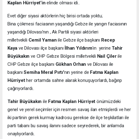
Kaplan Hürriyet’in
elinde olması idi..
Evet diğer siyasi aktörlerin hiç birisi ortada yoktu;
Bina çökmesi faciasının yaşandığı Gebze ile yangın faciasının
yaşandığı Dilovası'nın , Ak Partili siyasi aktörleri
milletvekili
Cemil Yaman
ile Gebze ilçe başkanı
Recep
Kaya
ve Dilovası ilçe başkanı
İlhan Yıldırım
'ın yerine
Tahir
Büyükakın
ve CHP Gebze Bölgesi milletvekili
Nail Çiler
ile
CHP Gebze ilçe başkanı
Gökhan Orhan
ve Dilovası ile
başkanı
Semiha Meral Pırtı'
nın yerine de
Fatma Kaplan
Hürriyet
her ortamda sahne alarak konuşuyorlardı, bağırıp
çağırıyorlardı..
Tahir Büyükakın
ile
Fatma Kaplan Hürriyet
önümüzdeki
genel ve yerel seçimler için resmen savaş ilan etmişlerdi ve her
iki partinin gerek kurmay kadrosu gerekse de ilçe teşkilatları ile
parti tabanı bu savaş ilanını sadece seyrederek, bir anlamda
onaylıyorlardı..