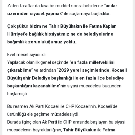
Zaten taraflar da kısa bir müddet sonra birbirlerine “
acılar
üzerinden siyaset yapmak
” ile suçlamaya başladılar..
Çok şükür bizim ne Tahir Büyükakın ile Fatma Kaplan
Hürriyet’e bağlılık hissiyatımız ne de belediyelerine
bağımlılık zorunluluğumuz yoktu..
Evet mesel siyasi idi..
Yapılacak olan ilk genel seçimde “
en fazla milletvekilini
çıkarabilme
” ve ardından “
2029 yerel seçimlerinde, Kocaeli
Büyükşehir Belediye başkanlığı ile en fazla ilçe belediye
başkanlığını kazanabilme
”nin siyasi mücadelesi bugünden
başlamıştı..
Bu resmen Ak Parti Kocaeli ile CHP Kocaeli’nin, Kocaeli’de
üstünlüğü ele geçirme mücadelesiydi..
Burada ilginç olan Ak Parti ile CHP arasında başlayan bu siyasi
mücadelenin bayraktarlığının,
Tahir Büyükakın
ile
Fatma