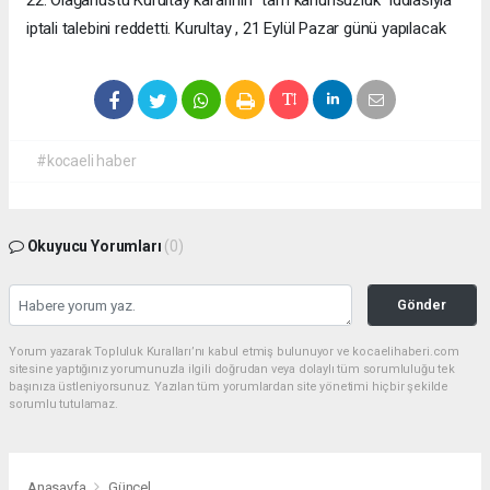
iptali talebini reddetti. Kurultay , 21 Eylül Pazar günü yapılacak
#kocaeli haber
Okuyucu Yorumları
(0)
Gönder
Yorum yazarak Topluluk Kuralları’nı kabul etmiş bulunuyor ve kocaelihaberi.com
sitesine yaptığınız yorumunuzla ilgili doğrudan veya dolaylı tüm sorumluluğu tek
başınıza üstleniyorsunuz. Yazılan tüm yorumlardan site yönetimi hiçbir şekilde
sorumlu tutulamaz.
Anasayfa
Güncel