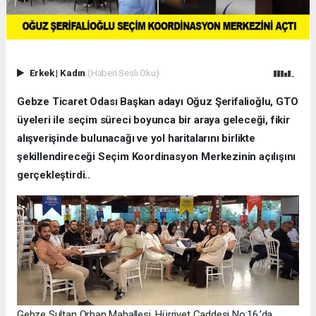
Erkek
|
Kadın
(Haberi Sesli Oku)
Gebze Ticaret Odası Başkan adayı Oğuz Şerifalioğlu, GTO
üyeleri ile seçim süreci boyunca bir araya geleceği, fikir
alışverişinde bulunacağı ve yol haritalarını birlikte
şekillendireceği Seçim Koordinasyon Merkezinin açılışını
gerçekleştirdi..
Gebze Sultan Orhan Mahallesi, Hürriyet Caddesi No:16,’da