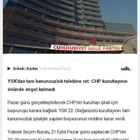
Erkek
|
Kadın
(Haberi Sesli Oku)
YSK’dan tam kanunsuzluk talebine ret: CHP kurultayının
önünde engel kalmadı
Pazar günü gerçekleştirilecek CHP’nin kurultayı iptali için
başvuruyu karara bağladı. YSK 22. Olağanüstü kurultayının tam
kanunsuzluk iptaliyle yapılan başvurunun reddine karar verdi.
Yüksek Seçim Kurulu, 21 Eylül Pazar günü yapılacak CHP’nin
22. Olağanüstü Kurultay kararının "tam kanunsuzluk" iddiasıyla