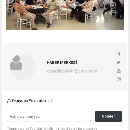
HABER MERKEZİ
kocaelihaberi41@gmail.com
Okuyucu Yorumları
(0)
Gönder
Yorum yazarak Topluluk Kuralları’nı kabul etmiş bulunuyor ve