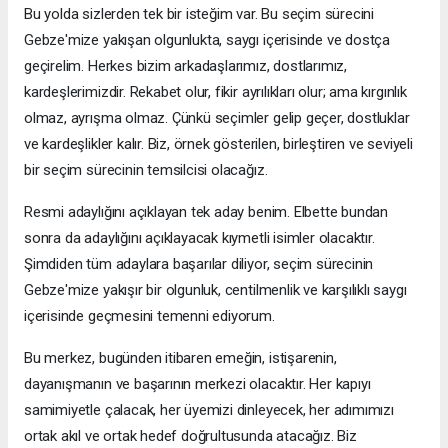
Bu yolda sizlerden tek bir isteğim var. Bu seçim sürecini
Gebze'mize yakışan olgunlukta, saygı içerisinde ve dostça
geçirelim. Herkes bizim arkadaşlarımız, dostlarımız,
kardeşlerimizdir. Rekabet olur, fikir ayrılıkları olur; ama kırgınlık
olmaz, ayrışma olmaz. Çünkü seçimler gelip geçer, dostluklar
ve kardeşlikler kalır. Biz, örnek gösterilen, birleştiren ve seviyeli
bir seçim sürecinin temsilcisi olacağız.
Resmi adaylığını açıklayan tek aday benim. Elbette bundan
sonra da adaylığını açıklayacak kıymetli isimler olacaktır.
Şimdiden tüm adaylara başarılar diliyor, seçim sürecinin
Gebze'mize yakışır bir olgunluk, centilmenlik ve karşılıklı saygı
içerisinde geçmesini temenni ediyorum.
Bu merkez, bugünden itibaren emeğin, istişarenin,
dayanışmanın ve başarının merkezi olacaktır. Her kapıyı
samimiyetle çalacak, her üyemizi dinleyecek, her adımımızı
ortak akıl ve ortak hedef doğrultusunda atacağız. Biz