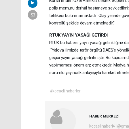
Bursa ilinden Özel Harekât destek ekipleri 
polis memuru derhâl hastaneye sevk edilmiş o
tehlikesi bulunmamaktadır. Olay yerinde güven
kontrollü şekilde devam etmektedir.”
RTÜK YAYIN YASAĞI GETİRDİ
RTÜK bu habere yayın yasağı getirildiğine da
"Yalova ilimizde terör örgütü DAEŞ'e yöneli
geçici yayın yasağı getirilmiştir. Bu kapsamd
yapılmaması önem arz etmektedir. Medya hizm
sorumlu yayıncılık anlayışıyla hareket etmel
#kocaeli haberler
HABER MERKEZİ
kocaelihaberi41@gma