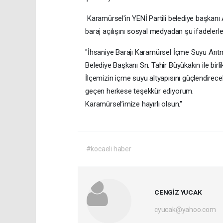
Karamürsel'in YENİ Partili belediye başkanı
baraj açılışını sosyal medyadan şu ifadelerl
"İhsaniye Barajı Karamürsel İçme Suyu Arıtma
Belediye Başkanı Sn. Tahir Büyükakın ile birli
İlçemizin içme suyu altyapısını güçlendirecek
geçen herkese teşekkür ediyorum.
Karamürsel’imize hayırlı olsun."
#kocaeli haber
CENGİZ YUCAK
cyucak@yahoo.com