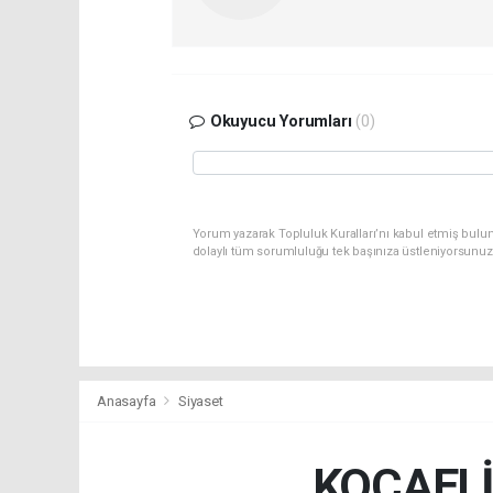
Okuyucu Yorumları
(0)
Yorum yazarak Topluluk Kuralları’nı kabul etmiş bulu
dolaylı tüm sorumluluğu tek başınıza üstleniyorsunuz
Anasayfa
Siyaset
KOCAELİ