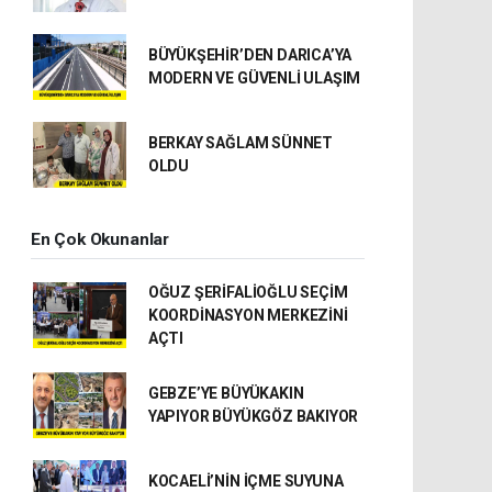
BÜYÜKŞEHİR’DEN DARICA’YA
MODERN VE GÜVENLİ ULAŞIM
BERKAY SAĞLAM SÜNNET
OLDU
En Çok Okunanlar
OĞUZ ŞERİFALİOĞLU SEÇİM
KOORDİNASYON MERKEZİNİ
AÇTI
GEBZE’YE BÜYÜKAKIN
YAPIYOR BÜYÜKGÖZ BAKIYOR
KOCAELİ’NİN İÇME SUYUNA