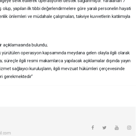
bölgeye sevk edilerek operasyonel destek sağlanmıştır. Yaralanan 7
lup, yapılan ilk tıbbi değerlendirmelere göre yaralı personelin hayati
lik önlemleri ve müdahale çalışmaları, takviye kuvvetlerin katılımıyla
ir açıklamasında bulundu;
k yürütülen operasyon kapsamında meydana gelen olayla ilgili olarak
a; süreçle ilgili resmi makamlarca yapılacak açıklamalar dışında yayın
et sağlayıcı kuruluşların, ilgili mevzuat hükümleri çerçevesinde
eri gerekmektedir"
il.com