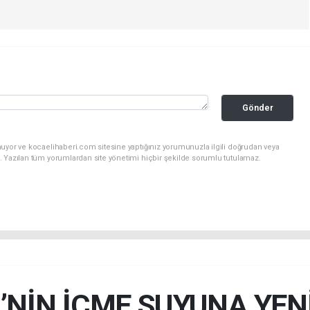
Gönder
nuyor ve kocaelihaberi.com sitesine yaptığınız yorumunuzla ilgili doğrudan veya
. Yazılan tüm yorumlardan site yönetimi hiçbir şekilde sorumlu tutulamaz.
’NİN İÇME SUYUNA YEN