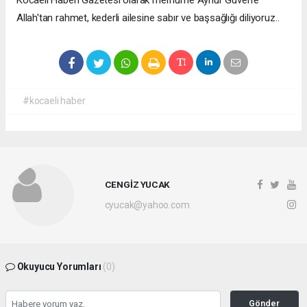
Allah'tan rahmet, kederli ailesine sabır ve başsağlığı diliyoruz..
#kocaeli haber
CENGİZ YUCAK
cyucak@yahoo.com
Okuyucu Yorumları
(0)
Gönder