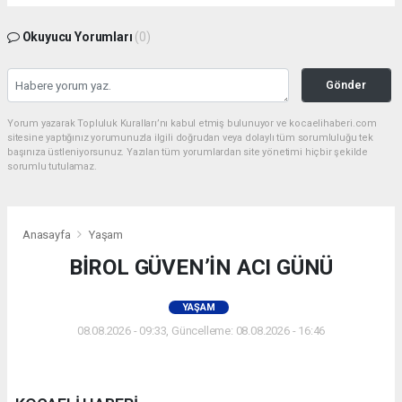
Okuyucu Yorumları
(0)
Gönder
Yorum yazarak Topluluk Kuralları’nı kabul etmiş bulunuyor ve kocaelihaberi.com
sitesine yaptığınız yorumunuzla ilgili doğrudan veya dolaylı tüm sorumluluğu tek
başınıza üstleniyorsunuz. Yazılan tüm yorumlardan site yönetimi hiçbir şekilde
sorumlu tutulamaz.
Anasayfa
Yaşam
BİROL GÜVEN’İN ACI GÜNÜ
YAŞAM
08.08.2026 - 09:33, Güncelleme: 08.08.2026 - 16:46