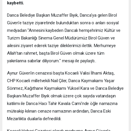
kaybetti.
Darıca Belediye Başkan Muzaffer Bıyık, Darıca'ya gelen Birol
Güven'e taziye ziyaretinde bulunduktan sonra o anları sosyal
medyadan "Annesini kaybeden Darıcalı hemşehrimiz Kültür ve
Turizm Bakanlığı Sinema Genel Müdürümüz Birol Güven ve
ailesini ziyaret ederek taziye dileklerimizi ilettik. Merhumeye
Allah’tan rahmet, başta Birol Güven olmak üzere tüm
yakınlarına sabırlar diliyorum." mesajı ile paylaştı..
Aynur Güven'in cenazesi başta Kocaeli Valisi İlhami Aktaş,
CHP Kocaeli milletvekili Nail Çiler, Darıca Kaymakamı Yaşar
Sönmez, Kağıthane Kaymakamı Yüksel Kara ve Darıca Belediye
Başkanı Muzaffer Bıyık olmak üzere çok sayıda vatandaşın
katılımı ile Darıca Hacı Tahir Kavala Cami’nde öğle namazına
müteakip kılınan cenaze namazının ardından, Darıca Eski
Mezarlıkta dualarla defnedildi.
Kocaeli Haberi Gazetesi olarak merhume Aynur Güven'e