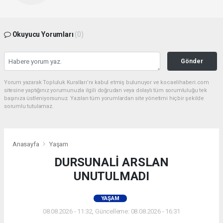
Okuyucu Yorumları
(0)
Gönder
Yorum yazarak Topluluk Kuralları’nı kabul etmiş bulunuyor ve kocaelihaberi.com
sitesine yaptığınız yorumunuzla ilgili doğrudan veya dolaylı tüm sorumluluğu tek
başınıza üstleniyorsunuz. Yazılan tüm yorumlardan site yönetimi hiçbir şekilde
sorumlu tutulamaz.
Anasayfa
Yaşam
DURSUNALİ ARSLAN
UNUTULMADI
YAŞAM
08.08.2026 - 11:32, Güncelleme: 08.08.2026 - 16:31