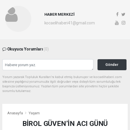
HABER MERKEZİ
kocaelihaberi41@gmail.com
Okuyucu Yorumları
(0)
Gönder
Yorum yazarak Topluluk Kuralları’nı kabul etmiş bulunuyor ve kocaelihaberi.com
sitesine yaptığınız yorumunuzla ilgili doğrudan veya dolaylı tüm sorumluluğu tek
başınıza üstleniyorsunuz. Yazılan tüm yorumlardan site yönetimi hiçbir şekilde
sorumlu tutulamaz.
Anasayfa
Yaşam
BİROL GÜVEN’İN ACI GÜNÜ