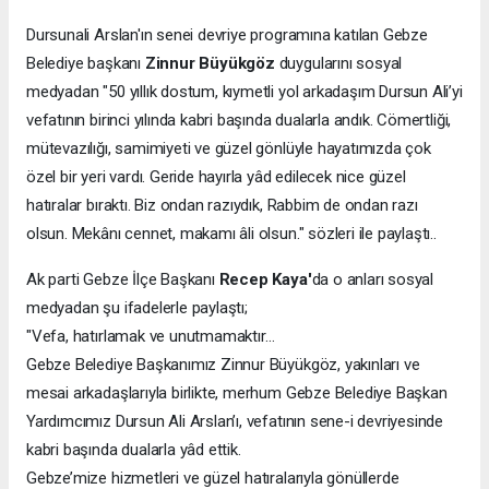
Dursunali Arslan'ın senei devriye programına katılan Gebze
Belediye başkanı
Zinnur Büyükgöz
duygularını sosyal
medyadan "50 yıllık dostum, kıymetli yol arkadaşım Dursun Ali’yi
vefatının birinci yılında kabri başında dualarla andık. Cömertliği,
mütevazılığı, samimiyeti ve güzel gönlüyle hayatımızda çok
özel bir yeri vardı. Geride hayırla yâd edilecek nice güzel
hatıralar bıraktı. Biz ondan razıydık, Rabbim de ondan razı
olsun. Mekânı cennet, makamı âli olsun." sözleri ile paylaştı..
Ak parti Gebze İlçe Başkanı
Recep Kaya'
da o anları sosyal
medyadan şu ifadelerle paylaştı;
"Vefa, hatırlamak ve unutmamaktır…
Gebze Belediye Başkanımız Zinnur Büyükgöz, yakınları ve
mesai arkadaşlarıyla birlikte, merhum Gebze Belediye Başkan
Yardımcımız Dursun Ali Arslan’ı, vefatının sene-i devriyesinde
kabri başında dualarla yâd ettik.
Gebze’mize hizmetleri ve güzel hatıralarıyla gönüllerde