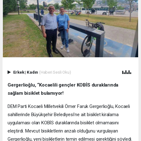
Erkek
|
Kadın
(Haberi Sesli Oku)
Gergerlioğlu, “Kocaelili gençler KOBİS duraklarında
sağlam bisiklet bulamıyor!
DEM Parti Kocaeli Milletvekili Ömer Faruk Gergerlioğlu, Kocaeli
sahillerinde Büyükşehir Belediyesi’ne ait bisiklet kiralama
uygulaması olan KOBİS duraklarında bisiklet olmamasını
eleştirdi. Mevcut bisikletlerin arızalı olduğunu vurgulayan
Gergerlioğlu, yeni bisikletlerin temin edilmesi gerektiğini söyledi.