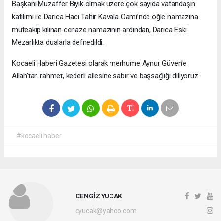
Başkanı Muzaffer Bıyık olmak üzere çok sayıda vatandaşın
katılımı ile Darıca Hacı Tahir Kavala Cami’nde öğle namazına
müteakip kılınan cenaze namazının ardından, Darıca Eski
Mezarlıkta dualarla defnedildi.
Kocaeli Haberi Gazetesi olarak merhume Aynur Güven'e
Allah'tan rahmet, kederli ailesine sabır ve başsağlığı diliyoruz..
#kocaeli haber
CENGİZ YUCAK
cyucak@yahoo.com