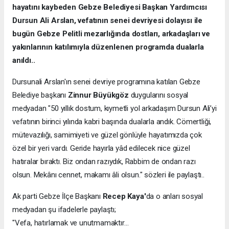
hayatını kaybeden Gebze Belediyesi Başkan Yardımcısı
Dursun Ali Arslan, vefatının senei devriyesi dolayısı ile
bugün Gebze Pelitli mezarlığında dostları, arkadaşları ve
yakınlarının katılımıyla düzenlenen programda dualarla
anıldı..
Dursunali Arslan'ın senei devriye programına katılan Gebze
Belediye başkanı
Zinnur Büyükgöz
duygularını sosyal
medyadan "50 yıllık dostum, kıymetli yol arkadaşım Dursun Ali’yi
vefatının birinci yılında kabri başında dualarla andık. Cömertliği,
mütevazılığı, samimiyeti ve güzel gönlüyle hayatımızda çok
özel bir yeri vardı. Geride hayırla yâd edilecek nice güzel
hatıralar bıraktı. Biz ondan razıydık, Rabbim de ondan razı
olsun. Mekânı cennet, makamı âli olsun." sözleri ile paylaştı..
Ak parti Gebze İlçe Başkanı
Recep Kaya'
da o anları sosyal
medyadan şu ifadelerle paylaştı;
"Vefa, hatırlamak ve unutmamaktır…