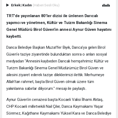
Erkek
|
Kadın
(Haberi Sesli Oku)
TRT'de yayınlanan 80'ler dizisi ile ünlenen Darıcalı
yapımcı ve yönetmen, Kültür ve Tuizm Bakanlığı Sinema
Genel Müdürü Birol Güven’in annesi Aynur Güven hayatını
kaybetti.
Darıca Belediye Başkan Muzaffer Bıyık, Darıca'ya gelen Birol
Güven'e taziye ziyaretinde bulunduktan sonra o anları sosyal
medyadan "Annesini kaybeden Darıcalı hemşehrimiz Kültür ve
Turizm Bakanlığı Sinema Genel Müdürümüz Birol Güven ve
ailesini ziyaret ederek taziye dileklerimizi ilettik. Merhumeye
Allah’tan rahmet, başta Birol Güven olmak üzere tüm
yakınlarına sabırlar diliyorum." mesajı ile paylaştı..
Aynur Güven'in cenazesi başta Kocaeli Valisi İlhami Aktaş,
CHP Kocaeli milletvekili Nail Çiler, Darıca Kaymakamı Yaşar
Sönmez, Kağıthane Kaymakamı Yüksel Kara ve Darıca Belediye