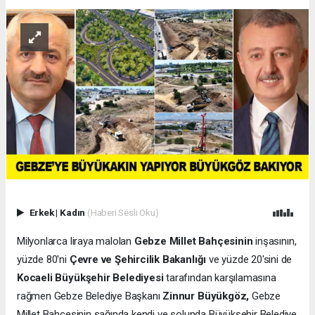
Erkek
|
Kadın
(Haberi Sesli Oku)
Milyonlarca liraya malolan
Gebze Millet Bahçesinin
inşasının,
yüzde 80'ni
Çevre ve Şehircilik Bakanlığı
ve yüzde 20'sini de
Kocaeli Büyükşehir Belediyesi
tarafından karşılamasına
rağmen Gebze Belediye Başkanı
Zinnur Büyükgöz,
Gebze
Millet Bahçesinin sağında kendi ve solunda Büyükşehir Belediye