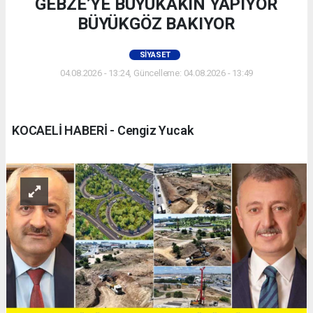
GEBZE’YE BÜYÜKAKIN YAPIYOR
BÜYÜKGÖZ BAKIYOR
SIYASET
04.08.2026 - 13:24, Güncelleme: 04.08.2026 - 13:49
KOCAELİ HABERİ - Cengiz Yucak