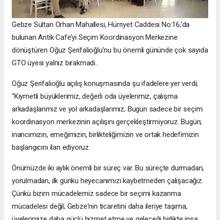
Gebze Sultan Orhan Mahallesi, Hürriyet Caddesi No:16,’da
bulunan Antik Cafe’yi Seçim Koordinasyon Merkezine
dönüştüren Oğuz Şerifalioğlu’nu bu önemli gününde çok sayıda
GTO üyesi yalnız bırakmadı..
Oğuz Şerifalioğlu açılış konuşmasında şu ifadelere yer verdi;
“Kıymetli büyüklerimiz, değerli oda üyelerimiz, çalışma
arkadaşlarımız ve yol arkadaşlarımız; Bugün sadece bir seçim
koordinasyon merkezinin açılışını gerçekleştirmiyoruz. Bugün;
inancımızın, emeğimizin, birlikteliğimizin ve ortak hedefimizin
başlangıcını ilan ediyoruz.
Önümüzde iki aylık önemli bir süreç var. Bu süreçte durmadan,
yorulmadan, ilk günkü heyecanımızı kaybetmeden çalışacağız.
Çünkü bizim mücadelemiz sadece bir seçimi kazanma
mücadelesi değil; Gebze'nin ticaretini daha ileriye taşıma,
üyelerimize daha güçlü hizmet etme ve geleceği birlikte inşa