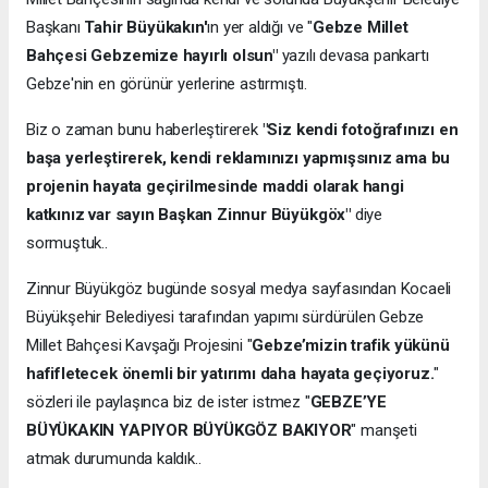
Başkanı
Tahir Büyükakın'
ın yer aldığı ve "
Gebze Millet
Bahçesi Gebzemize hayırlı olsun"
yazılı devasa pankartı
Gebze'nin en görünür yerlerine astırmıştı.
Biz o zaman bunu haberleştirerek
"Siz kendi fotoğrafınızı en
başa yerleştirerek, kendi reklamınızı yapmışsınız ama bu
projenin hayata geçirilmesinde maddi olarak hangi
katkınız var sayın Başkan Zinnur Büyükgöx"
diye
sormuştuk..
Zinnur Büyükgöz bugünde sosyal medya sayfasından Kocaeli
Büyükşehir Belediyesi tarafından yapımı sürdürülen Gebze
Millet Bahçesi Kavşağı Projesini "
Gebze’mizin trafik yükünü
hafifletecek önemli bir yatırımı daha hayata geçiyoruz.
"
sözleri ile paylaşınca biz de ister istmez "
GEBZE’YE
BÜYÜKAKIN YAPIYOR BÜYÜKGÖZ BAKIYOR
" manşeti
atmak durumunda kaldık..