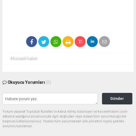
#kocaeli haber
Okuyucu Yorumları
(0)
Gönder
Yorum yazarak Topluluk Kuralları’nı kabul etmiş bulunuyor ve kocaelihaberi.com
sitesine yaptığınız yorumunuzla ilgili doğrudan veya dolaylı tüm sorumluluğu tek
başınıza üstleniyorsunuz. Yazılan tüm yorumlardan site yönetimi hiçbir şekilde
sorumlu tutulamaz.