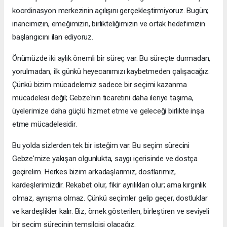
koordinasyon merkezinin açılışını gerçekleştirmiyoruz. Bugün;
inancımızın, emeğimizin, birlikteliğimizin ve ortak hedefimizin
başlangıcını ilan ediyoruz.
Önümüzde iki aylık önemli bir süreç var. Bu süreçte durmadan,
yorulmadan, ilk günkü heyecanımızı kaybetmeden çalışacağız.
Çünkü bizim mücadelemiz sadece bir seçimi kazanma
mücadelesi değil; Gebze'nin ticaretini daha ileriye taşıma,
üyelerimize daha güçlü hizmet etme ve geleceği birlikte inşa
etme mücadelesidir.
Bu yolda sizlerden tek bir isteğim var. Bu seçim sürecini
Gebze'mize yakışan olgunlukta, saygı içerisinde ve dostça
geçirelim. Herkes bizim arkadaşlarımız, dostlarımız,
kardeşlerimizdir. Rekabet olur, fikir ayrılıkları olur; ama kırgınlık
olmaz, ayrışma olmaz. Çünkü seçimler gelip geçer, dostluklar
ve kardeşlikler kalır. Biz, örnek gösterilen, birleştiren ve seviyeli
bir seçim sürecinin temsilcisi olacağız.