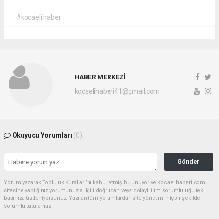
#kocaeli haber
HABER MERKEZİ
kocaelihaberi41@gmail.com
Okuyucu Yorumları
(0)
Gönder
Yorum yazarak Topluluk Kuralları’nı kabul etmiş bulunuyor ve kocaelihaberi.com
sitesine yaptığınız yorumunuzla ilgili doğrudan veya dolaylı tüm sorumluluğu tek
başınıza üstleniyorsunuz. Yazılan tüm yorumlardan site yönetimi hiçbir şekilde
sorumlu tutulamaz.