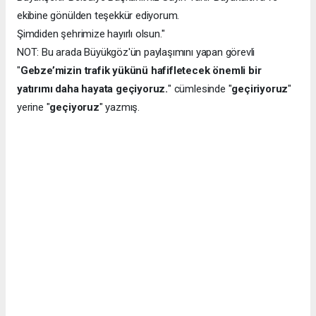
ekibine gönülden teşekkür ediyorum.
Şimdiden şehrimize hayırlı olsun."
NOT: Bu arada Büyükgöz'ün paylaşımını yapan görevli
"
Gebze’mizin trafik yükünü hafifletecek önemli bir
yatırımı daha hayata geçiyoruz.
" cümlesinde "
geçiriyoruz
"
yerine "
geçiyoruz
" yazmış.