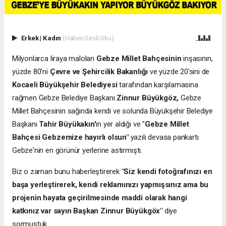
Erkek
|
Kadın
(Haberi Sesli Oku)
Milyonlarca liraya malolan
Gebze Millet Bahçesinin
inşasının,
yüzde 80'ni
Çevre ve Şehircilik Bakanlığı
ve yüzde 20'sini de
Kocaeli Büyükşehir Belediyesi
tarafından karşılamasına
rağmen Gebze Belediye Başkanı
Zinnur Büyükgöz,
Gebze
Millet Bahçesinin sağında kendi ve solunda Büyükşehir Belediye
Başkanı
Tahir Büyükakın'
ın yer aldığı ve "
Gebze Millet
Bahçesi Gebzemize hayırlı olsun"
yazılı devasa pankartı
Gebze'nin en görünür yerlerine astırmıştı.
Biz o zaman bunu haberleştirerek
"Siz kendi fotoğrafınızı en
başa yerleştirerek, kendi reklamınızı yapmışsınız ama bu
projenin hayata geçirilmesinde maddi olarak hangi
katkınız var sayın Başkan Zinnur Büyükgöx"
diye
sormuştuk..