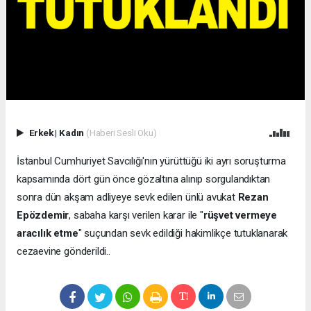
Erkek
|
Kadın
(Haberi Sesli Oku)
İstanbul Cumhuriyet Savcılığı'nın yürüttüğü iki ayrı soruşturma
kapsamında dört gün önce gözaltına alınıp sorgulandıktan
sonra dün akşam adliyeye sevk edilen ünlü avukat
Rezan
Epözdemir
, sabaha karşı verilen karar ile "
rüşvet vermeye
aracılık etme
" suçundan sevk edildiği hakimlikçe tutuklanarak
cezaevine gönderildi..