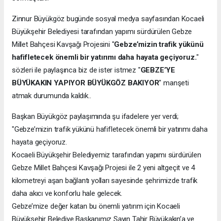
Zinnur Büyükgöz bugünde sosyal medya sayfasından Kocaeli
Büyükşehir Belediyesi tarafından yapımı sürdürülen Gebze
Millet Bahçesi Kavşağı Projesini "
Gebze’mizin trafik yükünü
hafifletecek önemli bir yatırımı daha hayata geçiyoruz.
"
sözleri ile paylaşınca biz de ister istmez "
GEBZE’YE
BÜYÜKAKIN YAPIYOR BÜYÜKGÖZ BAKIYOR
" manşeti
atmak durumunda kaldık..
Başkan Büyükgöz paylaşımında şu ifadelere yer verdi;
"Gebze’mizin trafik yükünü hafifletecek önemli bir yatırımı daha
hayata geçiyoruz.
Kocaeli Büyükşehir Belediyemiz tarafından yapımı sürdürülen
Gebze Millet Bahçesi Kavşağı Projesi ile 2 yeni altgeçit ve 4
kilometreyi aşan bağlantı yolları sayesinde şehrimizde trafik
daha akıcı ve konforlu hale gelecek.
Gebze’mize değer katan bu önemli yatırım için Kocaeli
Büyükşehir Belediye Başkanımız Sayın Tahir Büyükakın’a ve