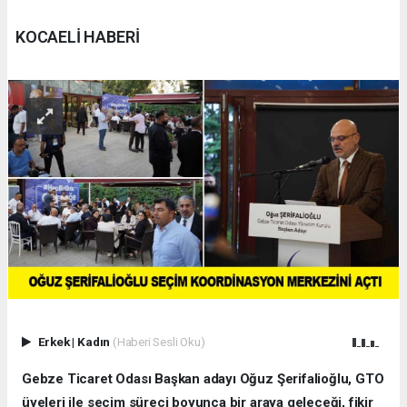
KOCAELİ HABERİ
Erkek
|
Kadın
(Haberi Sesli Oku)
Gebze Ticaret Odası Başkan adayı Oğuz Şerifalioğlu, GTO
üyeleri ile seçim süreci boyunca bir araya geleceği, fikir