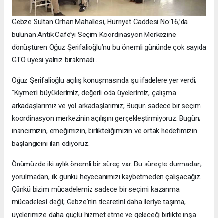
Gebze Sultan Orhan Mahallesi, Hürriyet Caddesi No:16,’da
bulunan Antik Cafe’yi Seçim Koordinasyon Merkezine
dönüştüren Oğuz Şerifalioğlu’nu bu önemli gününde çok sayıda
GTO üyesi yalnız bırakmadı..
Oğuz Şerifalioğlu açılış konuşmasında şu ifadelere yer verdi;
“Kıymetli büyüklerimiz, değerli oda üyelerimiz, çalışma
arkadaşlarımız ve yol arkadaşlarımız; Bugün sadece bir seçim
koordinasyon merkezinin açılışını gerçekleştirmiyoruz. Bugün;
inancımızın, emeğimizin, birlikteliğimizin ve ortak hedefimizin
başlangıcını ilan ediyoruz.
Önümüzde iki aylık önemli bir süreç var. Bu süreçte durmadan,
yorulmadan, ilk günkü heyecanımızı kaybetmeden çalışacağız.
Çünkü bizim mücadelemiz sadece bir seçimi kazanma
mücadelesi değil; Gebze'nin ticaretini daha ileriye taşıma,
üyelerimize daha güçlü hizmet etme ve geleceği birlikte inşa