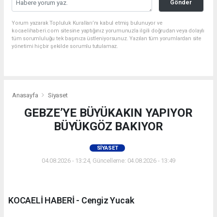
Gönder
Yorum yazarak Topluluk Kuralları’nı kabul etmiş bulunuyor ve
kocaelihaberi.com sitesine yaptığınız yorumunuzla ilgili doğrudan veya dolaylı
tüm sorumluluğu tek başınıza üstleniyorsunuz. Yazılan tüm yorumlardan site
yönetimi hiçbir şekilde sorumlu tutulamaz.
Anasayfa
Siyaset
GEBZE’YE BÜYÜKAKIN YAPIYOR
BÜYÜKGÖZ BAKIYOR
SIYASET
04.08.2026 - 13:24, Güncelleme: 04.08.2026 - 13:49
KOCAELİ HABERİ - Cengiz Yucak