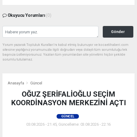
Okuyucu Yorumları
(0)
Gönder
Yorum yazarak Topluluk Kuralları’nı kabul etmiş bulunuyor ve kocaelihaberi.com
sitesine yaptığınız yorumunuzla ilgili doğrudan veya dolaylı tüm sorumluluğu tek
başınıza üstleniyorsunuz. Yazılan tüm yorumlardan site yönetimi hiçbir şekilde
sorumlu tutulamaz.
Anasayfa
Güncel
OĞUZ ŞERİFALİOĞLU SEÇİM
KOORDİNASYON MERKEZİNİ AÇTI
GÜNCEL
03.08.2026 - 21:45, Güncelleme: 03.08.2026 - 22:16