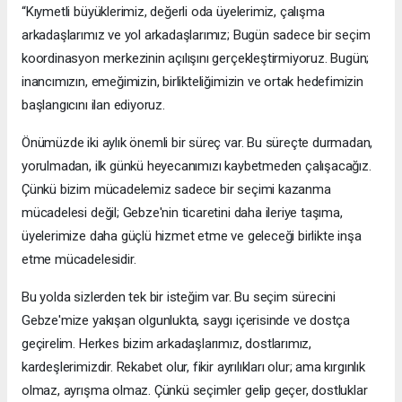
“Kıymetli büyüklerimiz, değerli oda üyelerimiz, çalışma
arkadaşlarımız ve yol arkadaşlarımız; Bugün sadece bir seçim
koordinasyon merkezinin açılışını gerçekleştirmiyoruz. Bugün;
inancımızın, emeğimizin, birlikteliğimizin ve ortak hedefimizin
başlangıcını ilan ediyoruz.
Önümüzde iki aylık önemli bir süreç var. Bu süreçte durmadan,
yorulmadan, ilk günkü heyecanımızı kaybetmeden çalışacağız.
Çünkü bizim mücadelemiz sadece bir seçimi kazanma
mücadelesi değil; Gebze'nin ticaretini daha ileriye taşıma,
üyelerimize daha güçlü hizmet etme ve geleceği birlikte inşa
etme mücadelesidir.
Bu yolda sizlerden tek bir isteğim var. Bu seçim sürecini
Gebze'mize yakışan olgunlukta, saygı içerisinde ve dostça
geçirelim. Herkes bizim arkadaşlarımız, dostlarımız,
kardeşlerimizdir. Rekabet olur, fikir ayrılıkları olur; ama kırgınlık
olmaz, ayrışma olmaz. Çünkü seçimler gelip geçer, dostluklar