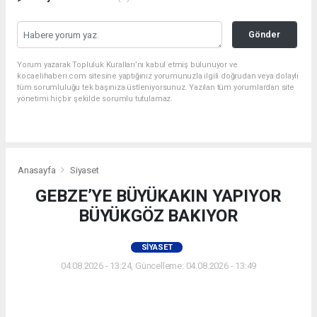
Gönder
Yorum yazarak Topluluk Kuralları’nı kabul etmiş bulunuyor ve
kocaelihaberi.com sitesine yaptığınız yorumunuzla ilgili doğrudan veya dolaylı
tüm sorumluluğu tek başınıza üstleniyorsunuz. Yazılan tüm yorumlardan site
yönetimi hiçbir şekilde sorumlu tutulamaz.
Anasayfa
Siyaset
GEBZE’YE BÜYÜKAKIN YAPIYOR
BÜYÜKGÖZ BAKIYOR
SIYASET
04.08.2026 - 13:24, Güncelleme: 04.08.2026 - 13:49