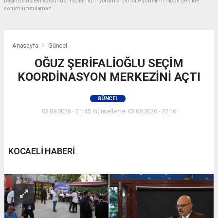
başınıza üstleniyorsunuz. Yazılan tüm yorumlardan site yönetimi hiçbir şekilde
sorumlu tutulamaz.
Anasayfa
Güncel
OĞUZ ŞERİFALİOĞLU SEÇİM
KOORDİNASYON MERKEZİNİ AÇTI
GÜNCEL
03.08.2026 - 21:45, Güncelleme: 03.08.2026 - 22:16
KOCAELİ HABERİ