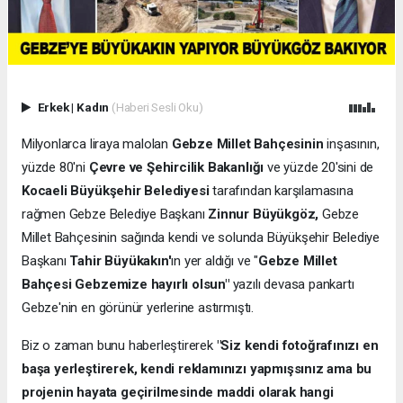
Erkek
|
Kadın
(Haberi Sesli Oku)
Milyonlarca liraya malolan
Gebze Millet Bahçesinin
inşasının,
yüzde 80'ni
Çevre ve Şehircilik Bakanlığı
ve yüzde 20'sini de
Kocaeli Büyükşehir Belediyesi
tarafından karşılamasına
rağmen Gebze Belediye Başkanı
Zinnur Büyükgöz,
Gebze
Millet Bahçesinin sağında kendi ve solunda Büyükşehir Belediye
Başkanı
Tahir Büyükakın'
ın yer aldığı ve "
Gebze Millet
Bahçesi Gebzemize hayırlı olsun"
yazılı devasa pankartı
Gebze'nin en görünür yerlerine astırmıştı.
Biz o zaman bunu haberleştirerek
"Siz kendi fotoğrafınızı en
başa yerleştirerek, kendi reklamınızı yapmışsınız ama bu
projenin hayata geçirilmesinde maddi olarak hangi