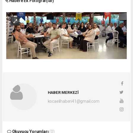
Habere Ek Fotoğraf(lar)
HABER MERKEZİ
kocaelihaberi41@gmail.com
Okuyucu Yorumları
(0)