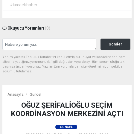
#kocaeli haber
Okuyucu Yorumları
(0)
Gönder
Yorum yazarak Topluluk Kuralları’nı kabul etmiş bulunuyor ve kocaelihaberi.com
sitesine yaptığınız yorumunuzla ilgili doğrudan veya dolaylı tüm sorumluluğu tek
başınıza üstleniyorsunuz. Yazılan tüm yorumlardan site yönetimi hiçbir şekilde
sorumlu tutulamaz.
Anasayfa
Güncel
OĞUZ ŞERİFALİOĞLU SEÇİM
KOORDİNASYON MERKEZİNİ AÇTI
GÜNCEL