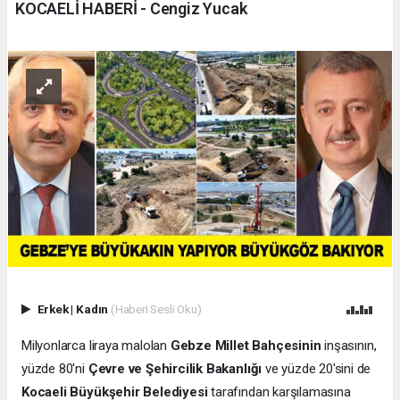
KOCAELİ HABERİ - Cengiz Yucak
Erkek
|
Kadın
(Haberi Sesli Oku)
Milyonlarca liraya malolan
Gebze Millet Bahçesinin
inşasının,
yüzde 80'ni
Çevre ve Şehircilik Bakanlığı
ve yüzde 20'sini de
Kocaeli Büyükşehir Belediyesi
tarafından karşılamasına