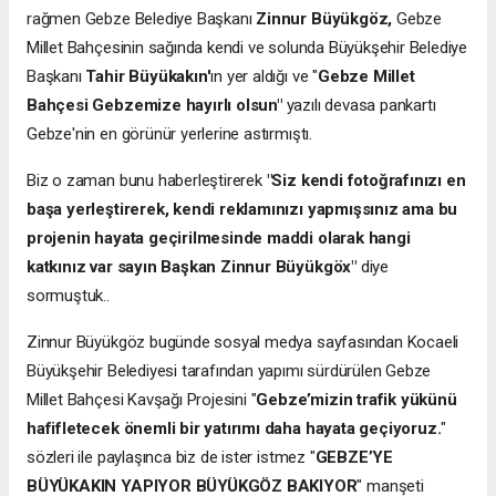
rağmen Gebze Belediye Başkanı
Zinnur Büyükgöz,
Gebze
Millet Bahçesinin sağında kendi ve solunda Büyükşehir Belediye
Başkanı
Tahir Büyükakın'
ın yer aldığı ve "
Gebze Millet
Bahçesi Gebzemize hayırlı olsun"
yazılı devasa pankartı
Gebze'nin en görünür yerlerine astırmıştı.
Biz o zaman bunu haberleştirerek
"Siz kendi fotoğrafınızı en
başa yerleştirerek, kendi reklamınızı yapmışsınız ama bu
projenin hayata geçirilmesinde maddi olarak hangi
katkınız var sayın Başkan Zinnur Büyükgöx"
diye
sormuştuk..
Zinnur Büyükgöz bugünde sosyal medya sayfasından Kocaeli
Büyükşehir Belediyesi tarafından yapımı sürdürülen Gebze
Millet Bahçesi Kavşağı Projesini "
Gebze’mizin trafik yükünü
hafifletecek önemli bir yatırımı daha hayata geçiyoruz.
"
sözleri ile paylaşınca biz de ister istmez "
GEBZE’YE
BÜYÜKAKIN YAPIYOR BÜYÜKGÖZ BAKIYOR
" manşeti