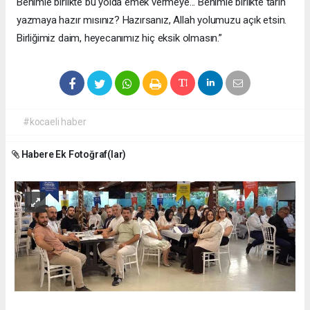
Benimle birlikte bu yolda emek vermeye... Benimle birlikte tarih
yazmaya hazır mısınız? Hazırsanız, Allah yolumuzu açık etsin.
Birliğimiz daim, heyecanımız hiç eksik olmasın.”
#kocaeli haber
Habere Ek Fotoğraf(lar)