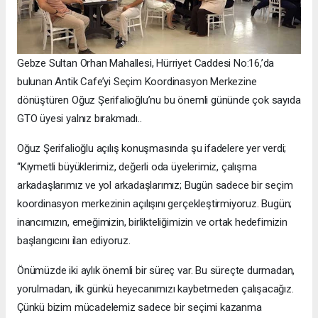
Gebze Sultan Orhan Mahallesi, Hürriyet Caddesi No:16,’da
bulunan Antik Cafe’yi Seçim Koordinasyon Merkezine
dönüştüren Oğuz Şerifalioğlu’nu bu önemli gününde çok sayıda
GTO üyesi yalnız bırakmadı..
Oğuz Şerifalioğlu açılış konuşmasında şu ifadelere yer verdi;
“Kıymetli büyüklerimiz, değerli oda üyelerimiz, çalışma
arkadaşlarımız ve yol arkadaşlarımız; Bugün sadece bir seçim
koordinasyon merkezinin açılışını gerçekleştirmiyoruz. Bugün;
inancımızın, emeğimizin, birlikteliğimizin ve ortak hedefimizin
başlangıcını ilan ediyoruz.
Önümüzde iki aylık önemli bir süreç var. Bu süreçte durmadan,
yorulmadan, ilk günkü heyecanımızı kaybetmeden çalışacağız.
Çünkü bizim mücadelemiz sadece bir seçimi kazanma