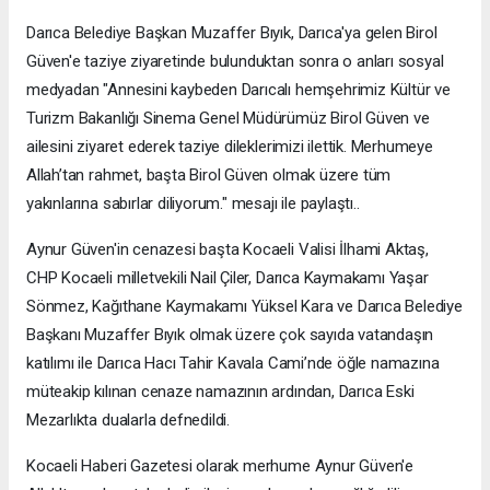
Darıca Belediye Başkan Muzaffer Bıyık, Darıca'ya gelen Birol
Güven'e taziye ziyaretinde bulunduktan sonra o anları sosyal
medyadan "Annesini kaybeden Darıcalı hemşehrimiz Kültür ve
Turizm Bakanlığı Sinema Genel Müdürümüz Birol Güven ve
ailesini ziyaret ederek taziye dileklerimizi ilettik. Merhumeye
Allah’tan rahmet, başta Birol Güven olmak üzere tüm
yakınlarına sabırlar diliyorum." mesajı ile paylaştı..
Aynur Güven'in cenazesi başta Kocaeli Valisi İlhami Aktaş,
CHP Kocaeli milletvekili Nail Çiler, Darıca Kaymakamı Yaşar
Sönmez, Kağıthane Kaymakamı Yüksel Kara ve Darıca Belediye
Başkanı Muzaffer Bıyık olmak üzere çok sayıda vatandaşın
katılımı ile Darıca Hacı Tahir Kavala Cami’nde öğle namazına
müteakip kılınan cenaze namazının ardından, Darıca Eski
Mezarlıkta dualarla defnedildi.
Kocaeli Haberi Gazetesi olarak merhume Aynur Güven'e