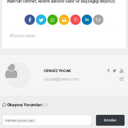
Allah'tan rahmet, kederli ailesine sabır ve başsağlığı diliyoruz..
#kocaeli haber
CENGİZ YUCAK
cyucak@yahoo.com
Okuyucu Yorumları
(0)
Gönder