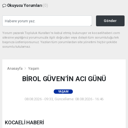
Okuyucu Yorumları
(0)
Gönder
Yorum yazarak Topluluk Kuralları’nı kabul etmiş bulunuyor ve kocaelihaberi.com
sitesine yaptığınız yorumunuzla ilgili doğrudan veya dolaylı tüm sorumluluğu tek
başınıza üstleniyorsunuz. Yazılan tüm yorumlardan site yönetimi hiçbir şekilde
sorumlu tutulamaz.
Anasayfa
Yaşam
BİROL GÜVEN’İN ACI GÜNÜ
YAŞAM
08.08.2026 - 09:33, Güncelleme: 08.08.2026 - 16:46
KOCAELİ HABERİ