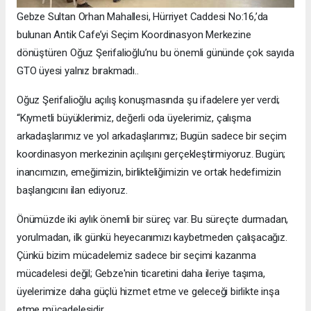
Gebze Sultan Orhan Mahallesi, Hürriyet Caddesi No:16,’da
bulunan Antik Cafe’yi Seçim Koordinasyon Merkezine
dönüştüren Oğuz Şerifalioğlu’nu bu önemli gününde çok sayıda
GTO üyesi yalnız bırakmadı..
Oğuz Şerifalioğlu açılış konuşmasında şu ifadelere yer verdi;
“Kıymetli büyüklerimiz, değerli oda üyelerimiz, çalışma
arkadaşlarımız ve yol arkadaşlarımız; Bugün sadece bir seçim
koordinasyon merkezinin açılışını gerçekleştirmiyoruz. Bugün;
inancımızın, emeğimizin, birlikteliğimizin ve ortak hedefimizin
başlangıcını ilan ediyoruz.
Önümüzde iki aylık önemli bir süreç var. Bu süreçte durmadan,
yorulmadan, ilk günkü heyecanımızı kaybetmeden çalışacağız.
Çünkü bizim mücadelemiz sadece bir seçimi kazanma
mücadelesi değil; Gebze'nin ticaretini daha ileriye taşıma,
üyelerimize daha güçlü hizmet etme ve geleceği birlikte inşa
etme mücadelesidir.