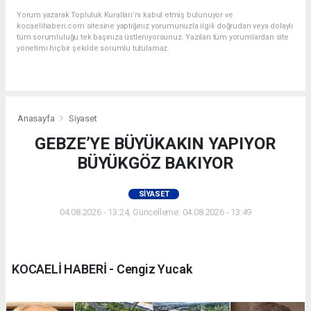
Yorum yazarak Topluluk Kuralları’nı kabul etmiş bulunuyor ve
kocaelihaberi.com sitesine yaptığınız yorumunuzla ilgili doğrudan veya dolaylı
tüm sorumluluğu tek başınıza üstleniyorsunuz. Yazılan tüm yorumlardan site
yönetimi hiçbir şekilde sorumlu tutulamaz.
Anasayfa
Siyaset
GEBZE’YE BÜYÜKAKIN YAPIYOR
BÜYÜKGÖZ BAKIYOR
SIYASET
04.08.2026 - 13:24, Güncelleme: 04.08.2026 - 13:49
KOCAELİ HABERİ - Cengiz Yucak