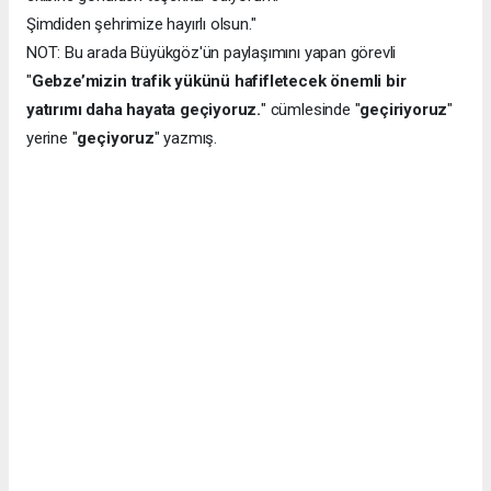
Şimdiden şehrimize hayırlı olsun."
NOT: Bu arada Büyükgöz'ün paylaşımını yapan görevli
"
Gebze’mizin trafik yükünü hafifletecek önemli bir
yatırımı daha hayata geçiyoruz.
" cümlesinde "
geçiriyoruz
"
yerine "
geçiyoruz
" yazmış.