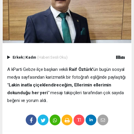
Erkek
|
Kadın
(Haberi Sesli Oku)
A kParti Gebze ilçe başkan vekili
Raif Öztürk'
ün bugün sosyal
medya sayfasından karizmatik bir fotoğrafı eşliğinde paylaştığı
"Lakin inatla çiçeklendireceğim, Ellerimin ellerimin
dokunduğu her yeri"
mesajı takipçileri tarafından çok sayıda
beğeni ve yorum aldı..