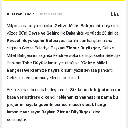
Erkek
|
Kadın
(Haberi Sesli Oku)
Milyonlarca liraya malolan
Gebze Millet Bahçesinin
inşasının,
yüzde 80'ni
Çevre ve Şehircilik Bakanlığı
ve yüzde 20'sini de
Kocaeli Büyükşehir Belediyesi
tarafından karşılamasına
rağmen Gebze Belediye Başkanı
Zinnur Büyükgöz,
Gebze
Millet Bahçesinin sağında kendi ve solunda Büyükşehir Belediye
Başkanı
Tahir Büyükakın'
ın yer aldığı ve "
Gebze Millet
Bahçesi Gebzemize hayırlı olsun"
yazılı devasa pankartı
Gebze'nin en görünür yerlerine astırmıştı.
Biz o zaman bunu haberleştirerek
"Siz kendi fotoğrafınızı en
başa yerleştirerek, kendi reklamınızı yapmışsınız ama bu
projenin hayata geçirilmesinde maddi olarak hangi
katkınız var sayın Başkan Zinnur Büyükgöx"
diye
sormuştuk..