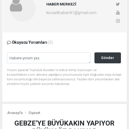
HABER MERKEZİ
kocaelihaberi41@gmail.com
Okuyucu Yorumları
(0)
Gönder
Yorum yazarak Topluluk Kuralları’nı kabul etmiş bulunuyor ve
kocaelihaberi.com sitesine yaptığınız yorumunuzla ilgili doğrudan veya dolaylı
tüm sorumluluğu tek başınıza üstleniyorsunuz. Yazılan tüm yorumlardan site
yönetimi hiçbir şekilde sorumlu tutulamaz.
Anasayfa
Siyaset
GEBZE’YE BÜYÜKAKIN YAPIYOR