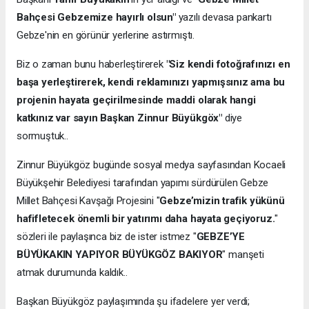
Bahçesi Gebzemize hayırlı olsun"
yazılı devasa pankartı
Gebze'nin en görünür yerlerine astırmıştı.
Biz o zaman bunu haberleştirerek
"Siz kendi fotoğrafınızı en
başa yerleştirerek, kendi reklamınızı yapmışsınız ama bu
projenin hayata geçirilmesinde maddi olarak hangi
katkınız var sayın Başkan Zinnur Büyükgöx"
diye
sormuştuk..
Zinnur Büyükgöz bugünde sosyal medya sayfasından Kocaeli
Büyükşehir Belediyesi tarafından yapımı sürdürülen Gebze
Millet Bahçesi Kavşağı Projesini "
Gebze’mizin trafik yükünü
hafifletecek önemli bir yatırımı daha hayata geçiyoruz.
"
sözleri ile paylaşınca biz de ister istmez "
GEBZE’YE
BÜYÜKAKIN YAPIYOR BÜYÜKGÖZ BAKIYOR
" manşeti
atmak durumunda kaldık..
Başkan Büyükgöz paylaşımında şu ifadelere yer verdi;