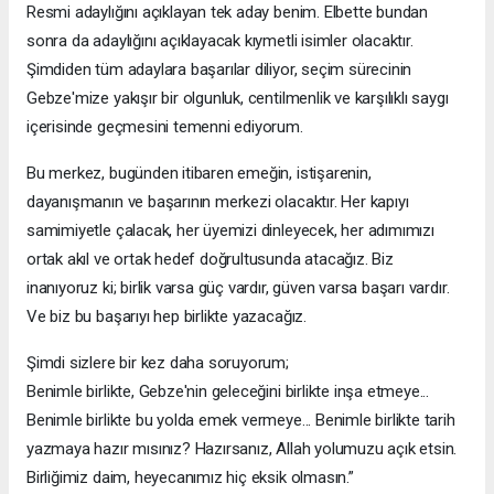
Resmi adaylığını açıklayan tek aday benim. Elbette bundan
sonra da adaylığını açıklayacak kıymetli isimler olacaktır.
Şimdiden tüm adaylara başarılar diliyor, seçim sürecinin
Gebze'mize yakışır bir olgunluk, centilmenlik ve karşılıklı saygı
içerisinde geçmesini temenni ediyorum.
Bu merkez, bugünden itibaren emeğin, istişarenin,
dayanışmanın ve başarının merkezi olacaktır. Her kapıyı
samimiyetle çalacak, her üyemizi dinleyecek, her adımımızı
ortak akıl ve ortak hedef doğrultusunda atacağız. Biz
inanıyoruz ki; birlik varsa güç vardır, güven varsa başarı vardır.
Ve biz bu başarıyı hep birlikte yazacağız.
Şimdi sizlere bir kez daha soruyorum;
Benimle birlikte, Gebze'nin geleceğini birlikte inşa etmeye...
Benimle birlikte bu yolda emek vermeye... Benimle birlikte tarih
yazmaya hazır mısınız? Hazırsanız, Allah yolumuzu açık etsin.
Birliğimiz daim, heyecanımız hiç eksik olmasın.”