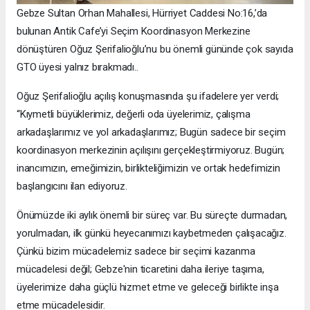
Gebze Sultan Orhan Mahallesi, Hürriyet Caddesi No:16,’da
bulunan Antik Cafe’yi Seçim Koordinasyon Merkezine
dönüştüren Oğuz Şerifalioğlu’nu bu önemli gününde çok sayıda
GTO üyesi yalnız bırakmadı..
Oğuz Şerifalioğlu açılış konuşmasında şu ifadelere yer verdi;
“Kıymetli büyüklerimiz, değerli oda üyelerimiz, çalışma
arkadaşlarımız ve yol arkadaşlarımız; Bugün sadece bir seçim
koordinasyon merkezinin açılışını gerçekleştirmiyoruz. Bugün;
inancımızın, emeğimizin, birlikteliğimizin ve ortak hedefimizin
başlangıcını ilan ediyoruz.
Önümüzde iki aylık önemli bir süreç var. Bu süreçte durmadan,
yorulmadan, ilk günkü heyecanımızı kaybetmeden çalışacağız.
Çünkü bizim mücadelemiz sadece bir seçimi kazanma
mücadelesi değil; Gebze'nin ticaretini daha ileriye taşıma,
üyelerimize daha güçlü hizmet etme ve geleceği birlikte inşa
etme mücadelesidir.