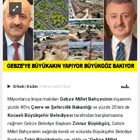
Erkek
|
Kadın
(Haberi Sesli Oku)
Milyonlarca liraya malolan
Gebze Millet Bahçesinin
inşasının,
yüzde 80'ni
Çevre ve Şehircilik Bakanlığı
ve yüzde 20'sini de
Kocaeli Büyükşehir Belediyesi
tarafından karşılamasına
rağmen Gebze Belediye Başkanı
Zinnur Büyükgöz,
Gebze
Millet Bahçesinin sağında kendi ve solunda Büyükşehir Belediye
Başkanı
Tahir Büyükakın'
ın yer aldığı ve "
Gebze Millet