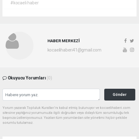
#kocaeli haber
HABER MERKEZİ
kocaelihaberi41@gmail.com
Okuyucu Yorumları
(0)
Gönder
Yorum yazarak Topluluk Kuralları’nı kabul etmiş bulunuyor ve kocaelihaberi.com
sitesine yaptığınız yorumunuzla ilgili doğrudan veya dolaylı tüm sorumluluğu tek
başınıza üstleniyorsunuz. Yazılan tüm yorumlardan site yönetimi hiçbir şekilde
sorumlu tutulamaz.