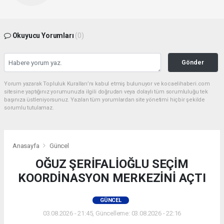
Okuyucu Yorumları
(0)
Gönder
Yorum yazarak Topluluk Kuralları’nı kabul etmiş bulunuyor ve kocaelihaberi.com
sitesine yaptığınız yorumunuzla ilgili doğrudan veya dolaylı tüm sorumluluğu tek
başınıza üstleniyorsunuz. Yazılan tüm yorumlardan site yönetimi hiçbir şekilde
sorumlu tutulamaz.
Anasayfa
Güncel
OĞUZ ŞERİFALİOĞLU SEÇİM
KOORDİNASYON MERKEZİNİ AÇTI
GÜNCEL
03.08.2026 - 21:45, Güncelleme: 03.08.2026 - 22:16