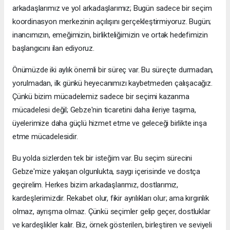
arkadaşlarımız ve yol arkadaşlarımız; Bugün sadece bir seçim
koordinasyon merkezinin açılışını gerçekleştirmiyoruz. Bugün;
inancımızın, emeğimizin, birlikteliğimizin ve ortak hedefimizin
başlangıcını ilan ediyoruz.
Önümüzde iki aylık önemli bir süreç var. Bu süreçte durmadan,
yorulmadan, ilk günkü heyecanımızı kaybetmeden çalışacağız.
Çünkü bizim mücadelemiz sadece bir seçimi kazanma
mücadelesi değil; Gebze'nin ticaretini daha ileriye taşıma,
üyelerimize daha güçlü hizmet etme ve geleceği birlikte inşa
etme mücadelesidir.
Bu yolda sizlerden tek bir isteğim var. Bu seçim sürecini
Gebze'mize yakışan olgunlukta, saygı içerisinde ve dostça
geçirelim. Herkes bizim arkadaşlarımız, dostlarımız,
kardeşlerimizdir. Rekabet olur, fikir ayrılıkları olur; ama kırgınlık
olmaz, ayrışma olmaz. Çünkü seçimler gelip geçer, dostluklar
ve kardeşlikler kalır. Biz, örnek gösterilen, birleştiren ve seviyeli