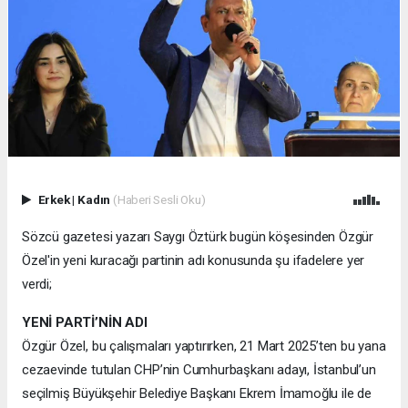
Erkek
|
Kadın
(Haberi Sesli Oku)
Sözcü gazetesi yazarı Saygı Öztürk bugün köşesinden Özgür
Özel'in yeni kuracağı partinin adı konusunda şu ifadelere yer
verdi;
YENİ PARTİ’NİN ADI
Özgür Özel, bu çalışmaları yaptırırken, 21 Mart 2025’ten bu yana
cezaevinde tutulan CHP’nin Cumhurbaşkanı adayı, İstanbul’un
seçilmiş Büyükşehir Belediye Başkanı Ekrem İmamoğlu ile de