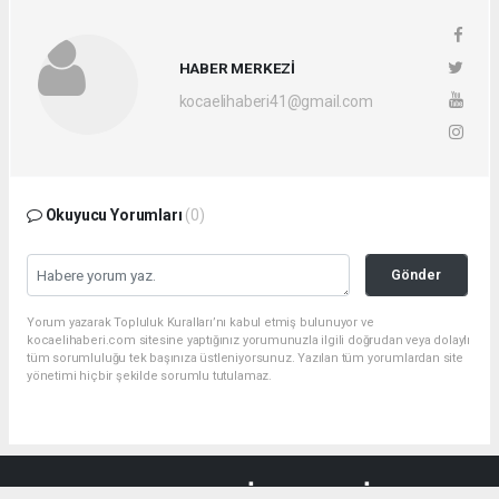
HABER MERKEZİ
kocaelihaberi41@gmail.com
Okuyucu Yorumları
(0)
Gönder
Yorum yazarak Topluluk Kuralları’nı kabul etmiş bulunuyor ve
kocaelihaberi.com sitesine yaptığınız yorumunuzla ilgili doğrudan veya dolaylı
tüm sorumluluğu tek başınıza üstleniyorsunuz. Yazılan tüm yorumlardan site
yönetimi hiçbir şekilde sorumlu tutulamaz.