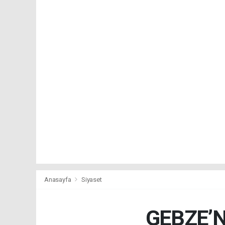
Anasayfa
Siyaset
GEBZE’N