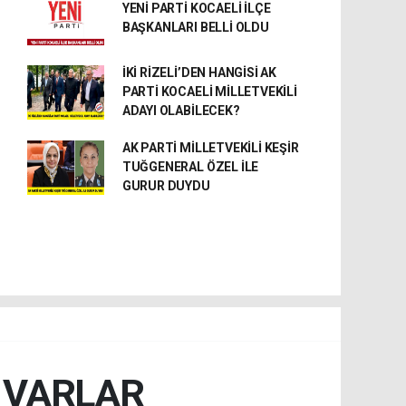
YENİ PARTİ KOCAELİ İLÇE
BAŞKANLARI BELLİ OLDU
İKİ RİZELİ’DEN HANGİSİ AK
PARTİ KOCAELİ MİLLETVEKİLİ
ADAYI OLABİLECEK?
AK PARTİ MİLLETVEKİLİ KEŞİR
TUĞGENERAL ÖZEL İLE
GURUR DUYDU
A VARLAR