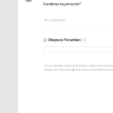
Sandıktan kaçamazsın!"
#kocaelihaberi
Okuyucu Yorumları
(0)
Yorum yazarak Topluluk Kuralları’nı kabul etmiş bulu
dolaylı tüm sorumluluğu tek başınıza üstleniyorsunuz