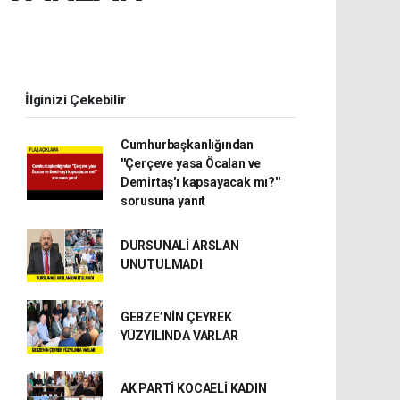
İlginizi Çekebilir
Cumhurbaşkanlığından
''Çerçeve yasa Öcalan ve
Demirtaş'ı kapsayacak mı?''
sorusuna yanıt
DURSUNALİ ARSLAN
UNUTULMADI
GEBZE’NİN ÇEYREK
YÜZYILINDA VARLAR
AK PARTİ KOCAELİ KADIN