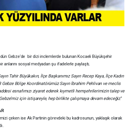
dün Gebze'de bir dizi inclemlerde bulunan Kocaeli Büyükşehir
bir anlarını sosyal medyadan şu ifadelerle paylaştı;
yın Tahir Büyükakın, İlçe Başkanımız Sayın Recep Kaya, İlçe Kadın
BB Gebze Bölge Koordinatörümüz Sayın İbrahim Pehlivan ve meclis
addesi esnafımızı ziyaret ederek kıymetli hemşehrilerimizin talep ve
. Gebze’miz için istişareyle, hep birlikte çalışmaya devam edeceğiz
."
AR
imizi çeken ise Ak Partinin görevdeki bu kadrosunun, yaklaşık olarak
ı..