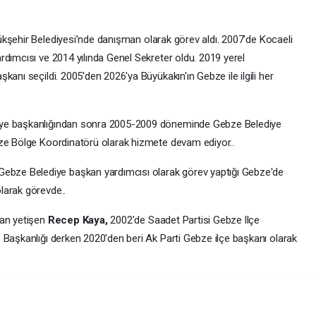
ükşehir Belediyesi’nde danışman olarak görev aldı. 2007'de Kocaeli
rdımcısı ve 2014 yılında Genel Sekreter oldu. 2019 yerel
anı seçildi. 2005'den 2026'ya Büyükakın'ın Gebze ile ilgili her
iye başkanlığından sonra 2005-2009 döneminde Gebze Belediye
bze Bölge Koordinatörü olarak hizmete devam ediyor..
bze Belediye başkan yardımcısı olarak görev yaptığı Gebze'de
larak görevde..
dan yetişen
Recep Kaya,
2002'de Saadet Partisi Gebze llçe
 Başkanlığı derken 2020'den beri Ak Parti Gebze ilçe başkanı olarak