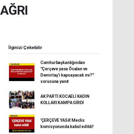
AĞRI
İlginizi Çekebilir
Cumhurbaşkanlığından
''Çerçeve yasa Öcalan ve
Demirtaş'ı kapsayacak mı?''
sorusuna yanıt
AK PARTİ KOCAELİ KADIN
KOLLARI KAMPA GİRDİ
'ÇERÇEVE YASA' Meclis
komisyonunda kabul edildi!