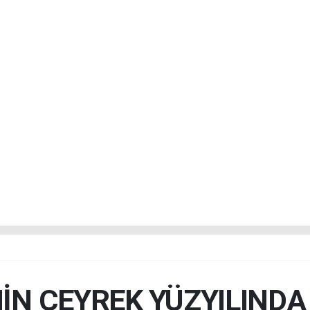
İN ÇEYREK YÜZYILIND