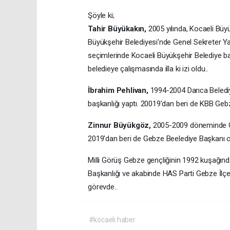
Şöyle ki;
Tahir Büyükakın,
2005 yılında, Kocaeli Büy
Büyükşehir Belediyesi’nde Genel Sekreter Ya
seçimlerinde Kocaeli Büyükşehir Belediye başk
beledieye çalışmasında illa ki izi oldu..
İbrahim Pehlivan,
1994-2004 Darıca Beled
başkanlığı yaptı. 20019'dan beri de KBB Ge
Zinnur Büyükgöz,
2005-2009 döneminde Ge
2019'dan beri de Gebze Beelediye Başkanı o
Milli Görüş Gebze gençliğinin 1992 kuşağın
Başkanlığı ve akabinde HAS Parti Gebze İlçe
görevde..
#kocaeli haber