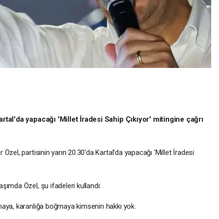
artal'da yapacağı 'Millet İradesi Sahip Çıkıyor' mitingine çağrı
zel, partisinin yarın 20.30'da Kartal'da yapacağı 'Millet İradesi
ımda Özel, şu ifadeleri kullandı:
maya, karanlığa boğmaya kimsenin hakkı yok.