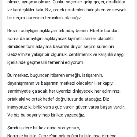
olmaz, ayrışma olmaz. Çünkü seçimler gelip geçer, dostluklar
ve kardeşlikler kalır. Biz, örnek gösterilen, birleştiren ve seviyeli
bir seçim sürecinin temsilcisi olacağız.
Resmi adaylığını açıklayan tek aday benim. Elbette bundan
sonra da adaylığını açıklayacak kıymetli isimler olacaktır.
Şimdiden tüm adaylara başarılar diliyor, seçim sürecinin
Gebze'mize yakışır bir olgunluk, centilmenlik ve karşılıklı saygı
içerisinde geçmesini temenni ediyorum.
Bu merkez, bugünden itibaren emeğin, istişarenin,
dayanışmanın ve başarının merkezi olacaktır. Her kapıyı
samimiyetle çalacak, her üyemizi dinleyecek, her adımımızı
ortak akıl ve ortak hedef doğrultusunda atacağız. Biz
inanıyoruz ki; birlik varsa güç vardır, güven varsa başarı vardır.
Ve biz bu başarıyı hep birlikte yazacağız.
Şimdi sizlere bir kez daha soruyorum;
Benimle birlikte, Gebze'nin geleceğini birlikte inşa etmeye...