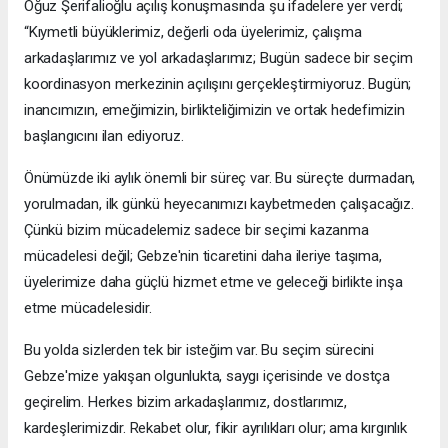
Oğuz Şerifalioğlu açılış konuşmasında şu ifadelere yer verdi;
“Kıymetli büyüklerimiz, değerli oda üyelerimiz, çalışma
arkadaşlarımız ve yol arkadaşlarımız; Bugün sadece bir seçim
koordinasyon merkezinin açılışını gerçekleştirmiyoruz. Bugün;
inancımızın, emeğimizin, birlikteliğimizin ve ortak hedefimizin
başlangıcını ilan ediyoruz.
Önümüzde iki aylık önemli bir süreç var. Bu süreçte durmadan,
yorulmadan, ilk günkü heyecanımızı kaybetmeden çalışacağız.
Çünkü bizim mücadelemiz sadece bir seçimi kazanma
mücadelesi değil; Gebze'nin ticaretini daha ileriye taşıma,
üyelerimize daha güçlü hizmet etme ve geleceği birlikte inşa
etme mücadelesidir.
Bu yolda sizlerden tek bir isteğim var. Bu seçim sürecini
Gebze'mize yakışan olgunlukta, saygı içerisinde ve dostça
geçirelim. Herkes bizim arkadaşlarımız, dostlarımız,
kardeşlerimizdir. Rekabet olur, fikir ayrılıkları olur; ama kırgınlık