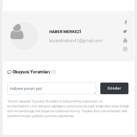
HABER MERKEZİ
kocaelihaberi41@gmail.com
Okuyucu Yorumları
(0)
Gönder
Yorum yazarak Topluluk Kuralları’nı kabul etmiş bulunuyor ve
kocaelihaberi.com sitesine yaptığınız yorumunuzla ilgili doğrudan veya dolaylı
tüm sorumluluğu tek başınıza üstleniyorsunuz. Yazılan tüm yorumlardan site
yönetimi hiçbir şekilde sorumlu tutulamaz.