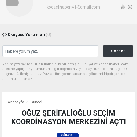
kocaelihaberi41@gmail.com
Okuyucu Yorumları
(0)
Gönder
Yorum yazarak Topluluk Kuralları’nı kabul etmiş bulunuyor ve kocaelihaberi.com
sitesine yaptığınız yorumunuzla ilgili doğrudan veya dolaylı tüm sorumluluğu tek
başınıza üstleniyorsunuz. Yazılan tüm yorumlardan site yönetimi hiçbir şekilde
sorumlu tutulamaz.
Anasayfa
Güncel
OĞUZ ŞERİFALİOĞLU SEÇİM
KOORDİNASYON MERKEZİNİ AÇTI
GÜNCEL