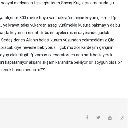
rak sosyal medyadan tepki gösteren Savaş Kılıç, açıklamasında şu
ıya ölçsem 300 metre boyu var Türkiye’de hiçbir köyün çekmediği
yor… ya kravat takıp yukardan aşağı yürümekle kusura bakmayın da bu
n başta kuyumcu esnafıdır bizim üyelerimizin sayesinde günlük
da… Sedaş denen Allahın belası kurum yüzünden çekmediğimiz Çile
 yapılacak diye hevesle bekliyoruz… çok mu zor kardeşim çarşının
koyup elektrik gittiği zaman o jeneratörden ana hattı besleyerek
ını kapatamıyor akşam akşam karanlıkta bekliyor bir soygun olsa bir
verecek bunun hesabını??"