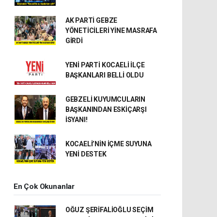
AK PARTİ GEBZE
YÖNETİCİLERİ YİNE MASRAFA
GİRDİ
YENİ PARTİ KOCAELİ İLÇE
BAŞKANLARI BELLİ OLDU
GEBZELİ KUYUMCULARIN
BAŞKANINDAN ESKİÇARŞI
İSYANI!
KOCAELİ’NİN İÇME SUYUNA
YENİ DESTEK
En Çok Okunanlar
OĞUZ ŞERİFALİOĞLU SEÇİM