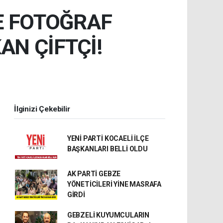
E FOTOĞRAF
AN ÇİFTÇİ!
İlginizi Çekebilir
YENİ PARTİ KOCAELİ İLÇE
BAŞKANLARI BELLİ OLDU
AK PARTİ GEBZE
YÖNETİCİLERİ YİNE MASRAFA
GİRDİ
GEBZELİ KUYUMCULARIN