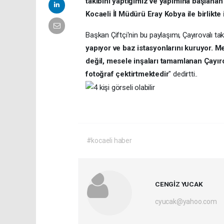
takibini yaptığımız ve yapımına başlana
Kocaeli İl Müdürü Eray Kobya ile birlik
Başkan Çiftçi'nin bu paylaşımı, Çayırovalı tak
yapıyor ve baz istasyonlarını kuruyor.
değil, mesele inşaları tamamlanan Çayı
fotoğraf çektirtmektedir
" dedirtti..
#kocaeli haber
CENGİZ YUCAK
cyucak@yahoo.com