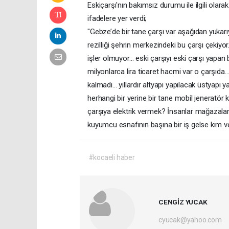
Eskiçarşı'nın bakımsız durumu ile ilgili ola
ifadelere yer verdi;
"Gebze’de bir tane çarşı var aşağıdan yukar
rezilliği şehrin merkezindeki bu çarşı çeki
işler olmuyor… eski çarşıyı eski çarşı yapa
milyonlarca lira ticaret hacmi var o çarşı
kalmadı… yıllardır altyapı yapılacak üstyapı
herhangi bir yerine bir tane mobil jeneratör 
çarşıya elektrik vermek? İnsanlar mağazalar
kuyumcu esnafının başına bir iş gelse kim 
#kocaeli haber
CENGİZ YUCAK
cyucak@yahoo.com