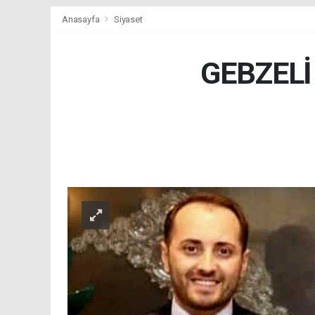
Anasayfa
Siyaset
GEBZEL