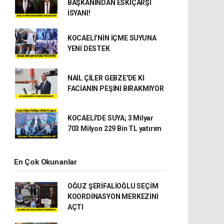
BAŞKANINDAN ESKİÇARŞI
İSYANI!
KOCAELİ’NİN İÇME SUYUNA
YENİ DESTEK
NAİL ÇİLER GEBZE'DE Kİ
FACİANIN PEŞİNİ BIRAKMIYOR
KOCAELİ'DE SUYA; 3 Milyar
703 Milyon 229 Bin TL yatırım
En Çok Okunanlar
OĞUZ ŞERİFALİOĞLU SEÇİM
KOORDİNASYON MERKEZİNİ
AÇTI