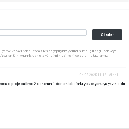
Gönder
nuyor ve kocaelihaberi.com sitesine yaptığınız yorumunuzla ilgili doğrudan veya
. Yazılan tüm yorumlardan site yönetimi hiçbir şekilde sorumlu tutulamaz.
(04.08.2025 11:12 - #1441)
yosa o proje patlıyor.2.donemın 1.donemle bı farkı yok cayırıvaya yazık oldu