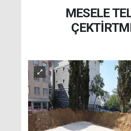
MESELE TE
ÇEKTİRTME