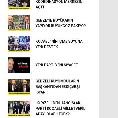
KOORDİNASYON MERKEZİNİ
AÇTI
GEBZE’YE BÜYÜKAKIN
YAPIYOR BÜYÜKGÖZ BAKIYOR
KOCAELİ’NİN İÇME SUYUNA
YENİ DESTEK
YENİ PARTİ YENİ SİYASET
GEBZELİ KUYUMCULARIN
BAŞKANINDAN ESKİÇARŞI
İSYANI!
İKİ RİZELİ’DEN HANGİSİ AK
PARTİ KOCAELİ MİLLETVEKİLİ
ADAYI OLABİLECEK?