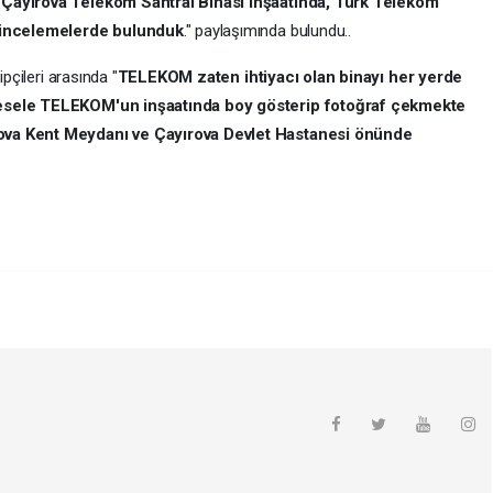
n Çayırova Telekom Santral Binası inşaatında, Türk Telekom
te incelemelerde bulunduk
." paylaşımında bulundu..
ipçileri arasında "
TELEKOM zaten ihtiyacı olan binayı her yerde
 Mesele TELEKOM'un inşaatında boy gösterip fotoğraf çekmekte
rova Kent Meydanı ve Çayırova Devlet Hastanesi önünde