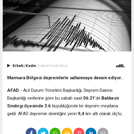
Erkek
|
Kadın
(Haberi Sesli Oku)
Marmara Bölgesi depremlerle sallanmaya devam ediyor..
AFAD
- Acil Durum Yönetimi Başkanlığı, Deprem Dairesi
Başkanlığı verilerine göre bu sabah saat
06:21
'de
Balıkesir
Sındırgı
ilçesinde
3.6
büyüklüğünde bir deprem meydana
geldi. AFAD depremin derinliğini .yerin
9,4
km altı olarak ölçtü..