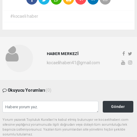
#kocaeli haber
HABER MERKEZİ
kocaelihaberi41@gmail.com
Okuyucu Yorumları
(0)
Gönder
Yorum yazarak Topluluk Kuralları’nı kabul etmiş bulunuyor ve kocaelihaberi.com
sitesine yaptığınız yorumunuzla ilgili doğrudan veya dolaylı tüm sorumluluğu tek
başınıza üstleniyorsunuz. Yazılan tüm yorumlardan site yönetimi hiçbir şekilde
sorumlu tutulamaz.