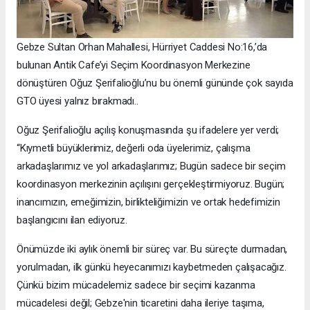
Gebze Sultan Orhan Mahallesi, Hürriyet Caddesi No:16,’da
bulunan Antik Cafe’yi Seçim Koordinasyon Merkezine
dönüştüren Oğuz Şerifalioğlu’nu bu önemli gününde çok sayıda
GTO üyesi yalnız bırakmadı..
Oğuz Şerifalioğlu açılış konuşmasında şu ifadelere yer verdi;
“Kıymetli büyüklerimiz, değerli oda üyelerimiz, çalışma
arkadaşlarımız ve yol arkadaşlarımız; Bugün sadece bir seçim
koordinasyon merkezinin açılışını gerçekleştirmiyoruz. Bugün;
inancımızın, emeğimizin, birlikteliğimizin ve ortak hedefimizin
başlangıcını ilan ediyoruz.
Önümüzde iki aylık önemli bir süreç var. Bu süreçte durmadan,
yorulmadan, ilk günkü heyecanımızı kaybetmeden çalışacağız.
Çünkü bizim mücadelemiz sadece bir seçimi kazanma
mücadelesi değil; Gebze'nin ticaretini daha ileriye taşıma,