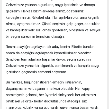
Gebze'mize yakışan olgunlukta, saygı içerisinde ve dostça
geçirelim. Herkes bizim arkadaşlarımız, dostlarımız,
kardeşlerimizdir. Rekabet olur, fikir ayrılıkları olur; ama kırgınlık
olmaz, ayrışma olmaz. Çünkü seçimler gelip geçer, dostluklar
ve kardeşlikler kalır. Biz, örnek gösterilen, birleştiren ve seviyeli
bir seçim sürecinin temsilcisi olacağız.
Resmi adaylığını açıklayan tek aday benim. Elbette bundan
sonra da adaylığını açıklayacak kıymetli isimler olacaktır.
Şimdiden tüm adaylara başarılar diliyor, seçim sürecinin
Gebze'mize yakışır bir olgunluk, centilmenlik ve karşılıklı saygı
içerisinde geçmesini temenni ediyorum.
Bu merkez, bugünden itibaren emeğin, istişarenin,
dayanışmanın ve başarının merkezi olacaktır. Her kapıyı
samimiyetle çalacak, her üyemizi dinleyecek, her adımımızı
ortak akıl ve ortak hedef doğrultusunda atacağız. Biz
inanıyoruz ki; birlik varsa güç vardır, güven varsa başarı vardır.