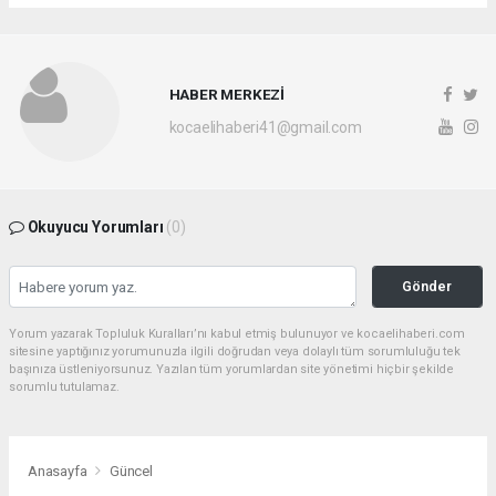
HABER MERKEZİ
kocaelihaberi41@gmail.com
Okuyucu Yorumları
(0)
Gönder
Yorum yazarak Topluluk Kuralları’nı kabul etmiş bulunuyor ve kocaelihaberi.com
sitesine yaptığınız yorumunuzla ilgili doğrudan veya dolaylı tüm sorumluluğu tek
başınıza üstleniyorsunuz. Yazılan tüm yorumlardan site yönetimi hiçbir şekilde
sorumlu tutulamaz.
Anasayfa
Güncel