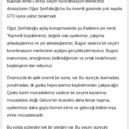
bulunan Antik Cafe’yi Seçim Koordinasyon Merkezine
dönüştüren Oğuz Şerifalioğlu’nu bu önemli gününde çok sayıda
GTO üyesi yalnız bırakmadı..
Oğuz Şerifalioğlu açılış konuşmasında şu ifadelere yer verdi;
“Kıymetli büyüklerimiz, değerli oda üyelerimiz, çalışma
arkadaşlarımız ve yol arkadaşlarımız; Bugün sadece bir seçim
koordinasyon merkezinin açılışını gerçekleştirmiyoruz. Bugün;
inancımızın, emeğimizin, birlikteliğimizin ve ortak hedefimizin
başlangıcını ilan ediyoruz.
Önümüzde iki aylık önemli bir süreç var. Bu süreçte durmadan,
yorulmadan, ilk günkü heyecanımızı kaybetmeden çalışacağız.
Çünkü bizim mücadelemiz sadece bir seçimi kazanma
mücadelesi değil; Gebze'nin ticaretini daha ileriye taşıma,
üyelerimize daha güçlü hizmet etme ve geleceği birlikte inşa
etme mücadelesidir.
Bu yolda sizlerden tek bir isteğim var. Bu seçim sürecini