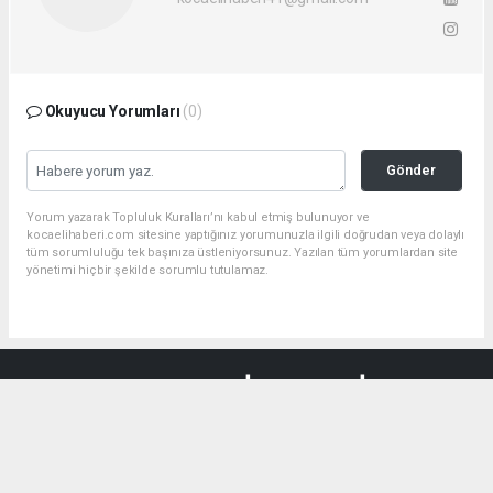
Okuyucu Yorumları
(0)
Gönder
Yorum yazarak Topluluk Kuralları’nı kabul etmiş bulunuyor ve
kocaelihaberi.com sitesine yaptığınız yorumunuzla ilgili doğrudan veya dolaylı
tüm sorumluluğu tek başınıza üstleniyorsunuz. Yazılan tüm yorumlardan site
yönetimi hiçbir şekilde sorumlu tutulamaz.
haber paketi
haber scripti
haber yazılımı
Tüm hakları saklı tutulmaktadır.Copyright 2026©
Haber Yazılımı:
Web Aksiyon ®