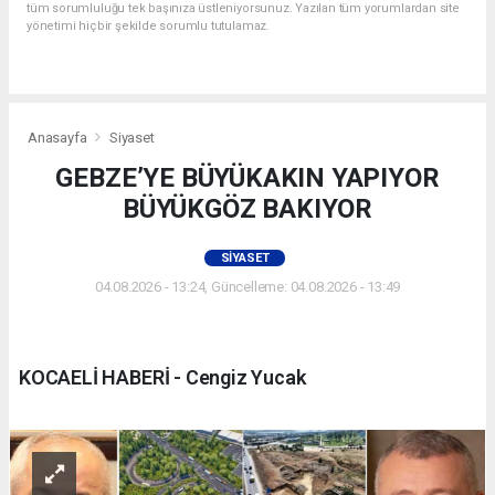
tüm sorumluluğu tek başınıza üstleniyorsunuz. Yazılan tüm yorumlardan site
yönetimi hiçbir şekilde sorumlu tutulamaz.
Anasayfa
Siyaset
GEBZE’YE BÜYÜKAKIN YAPIYOR
BÜYÜKGÖZ BAKIYOR
SIYASET
04.08.2026 - 13:24, Güncelleme: 04.08.2026 - 13:49
KOCAELİ HABERİ - Cengiz Yucak