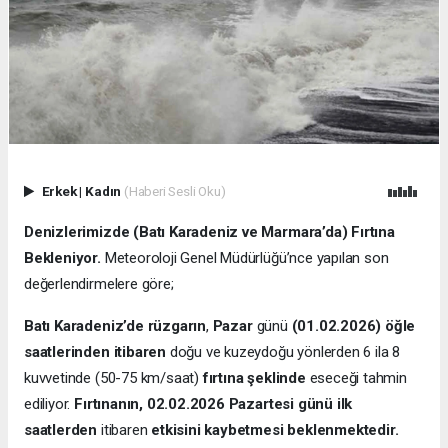
Erkek
|
Kadın
(Haberi Sesli Oku)
Denizlerimizde (Batı Karadeniz ve Marmara’da) Fırtına
Bekleniyor.
Meteoroloji Genel Müdürlüğü’nce yapılan son
değerlendirmelere göre;
Batı Karadeniz’de
rüzgarın
,
Pazar
günü
(01.02.2026) öğle
saatlerinden itibaren
doğu ve kuzeydoğu yönlerden 6 ila 8
kuvvetinde (50-75 km/saat)
fırtına şeklinde
eseceği tahmin
ediliyor.
Fırtınanın,
02.02.2026 Pazartesi günü ilk
saatlerden
itibaren
etkisini kaybetmesi beklenmektedir.