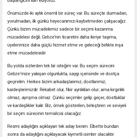
başlangıcını ilan ediyoruz.
Önümüzde iki aylık önemli bir süreç var. Bu süreçte durmadan,
yorulmadan, ilk günkü heyecanımızı kaybetmeden çalışacağız.
Çünkü bizim mücadelemiz sadece bir seçimi kazanma
mücadelesi değil; Gebze'nin ticaretini daha ileriye taşıma,
üyelerimize daha güçlü hizmet etme ve geleceği birlikte inşa
etme mücadelesidir.
Bu yolda sizlerden tek bir isteğim var. Bu seçim sürecini
Gebze'mize yakışan olgunlukta, saygı içerisinde ve dostça
geçirelim. Herkes bizim arkadaşlarımız, dostlarımız,
kardeşlerimizdir. Rekabet olur, fikir ayrılıkları olur; ama kırgınlık
olmaz, ayrışma olmaz. Çünkü seçimler gelip geçer, dostluklar
ve kardeşlikler kalır. Biz, örnek gösterilen, birleştiren ve seviyeli
bir seçim sürecinin temsilcisi olacağız.
Resmi adaylığını açıklayan tek aday benim. Elbette bundan
sonra da adaylığını açıklayacak kıymetli isimler olacaktır.