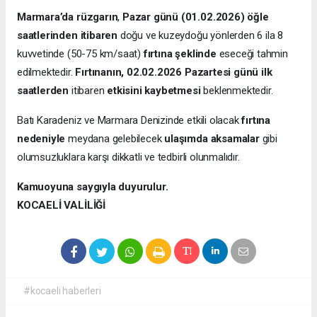
Marmara’da rüzgarın
,
Pazar günü (01.02.2026) öğle
saatlerinden itibaren
doğu ve kuzeydoğu yönlerden 6 ila 8
kuvvetinde (50-75 km/saat)
fırtına şeklinde
eseceği tahmin
edilmektedir.
Fırtınanın,
02.02.2026 Pazartesi günü ilk
saatlerden
itibaren
etkisini kaybetmesi
beklenmektedir.
Batı Karadeniz ve Marmara Denizinde etkili olacak
fırtına
nedeniyle
meydana gelebilecek
ulaşımda aksamalar
gibi
olumsuzluklara karşı dikkatli ve tedbirli olunmalıdır.
Kamuoyuna saygıyla duyurulur.
KOCAELİ VALİLİĞİ
#kocaeli haberleri