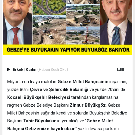
Erkek
|
Kadın
(Haberi Sesli Oku)
Milyonlarca liraya malolan
Gebze Millet Bahçesinin
inşasının,
yüzde 80'ni
Çevre ve Şehircilik Bakanlığı
ve yüzde 20'sini de
Kocaeli Büyükşehir Belediyesi
tarafından karşılamasına
rağmen Gebze Belediye Başkanı
Zinnur Büyükgöz,
Gebze
Millet Bahçesinin sağında kendi ve solunda Büyükşehir Belediye
Başkanı
Tahir Büyükakın'
ın yer aldığı ve "
Gebze Millet
Bahçesi Gebzemize hayırlı olsun"
yazılı devasa pankartı