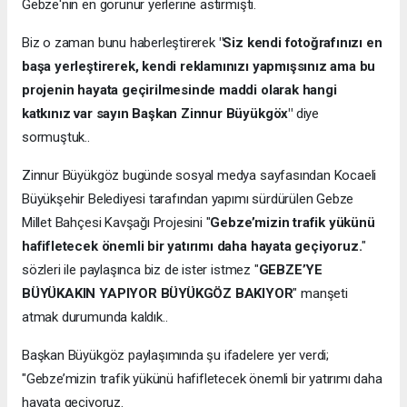
Gebze'nin en görünür yerlerine astırmıştı.
Biz o zaman bunu haberleştirerek
"Siz kendi fotoğrafınızı en
başa yerleştirerek, kendi reklamınızı yapmışsınız ama bu
projenin hayata geçirilmesinde maddi olarak hangi
katkınız var sayın Başkan Zinnur Büyükgöx"
diye
sormuştuk..
Zinnur Büyükgöz bugünde sosyal medya sayfasından Kocaeli
Büyükşehir Belediyesi tarafından yapımı sürdürülen Gebze
Millet Bahçesi Kavşağı Projesini "
Gebze’mizin trafik yükünü
hafifletecek önemli bir yatırımı daha hayata geçiyoruz.
"
sözleri ile paylaşınca biz de ister istmez "
GEBZE’YE
BÜYÜKAKIN YAPIYOR BÜYÜKGÖZ BAKIYOR
" manşeti
atmak durumunda kaldık..
Başkan Büyükgöz paylaşımında şu ifadelere yer verdi;
"Gebze’mizin trafik yükünü hafifletecek önemli bir yatırımı daha
hayata geçiyoruz.