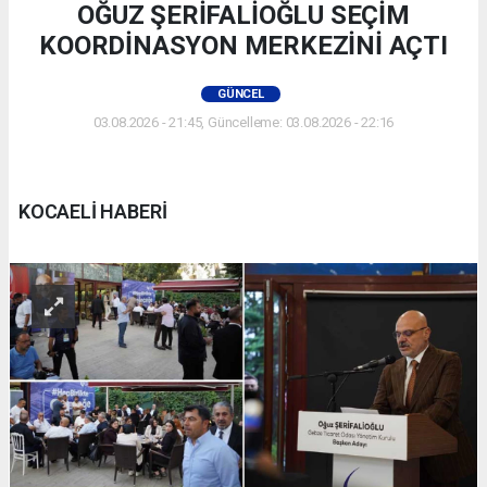
OĞUZ ŞERİFALİOĞLU SEÇİM
KOORDİNASYON MERKEZİNİ AÇTI
GÜNCEL
03.08.2026 - 21:45, Güncelleme: 03.08.2026 - 22:16
KOCAELİ HABERİ