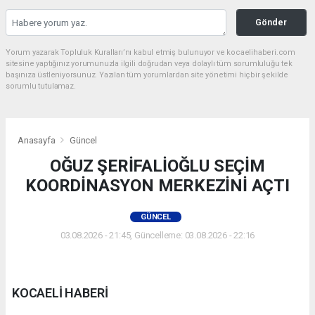
Gönder
Yorum yazarak Topluluk Kuralları’nı kabul etmiş bulunuyor ve kocaelihaberi.com
sitesine yaptığınız yorumunuzla ilgili doğrudan veya dolaylı tüm sorumluluğu tek
başınıza üstleniyorsunuz. Yazılan tüm yorumlardan site yönetimi hiçbir şekilde
sorumlu tutulamaz.
Anasayfa
Güncel
OĞUZ ŞERİFALİOĞLU SEÇİM
KOORDİNASYON MERKEZİNİ AÇTI
GÜNCEL
03.08.2026 - 21:45, Güncelleme: 03.08.2026 - 22:16
KOCAELİ HABERİ