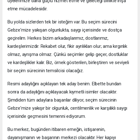
üyelerimize daha güçlü hizmet etme ve geleceği birlikte inşa
etme mücadelesidir.
Bu yolda sizlerden tek bir isteğim var. Bu seçim sürecini
Gebze'mize yakışan olgunlukta, saygı içerisinde ve dostça
geçirelim. Herkes bizim arkadaşlarımız, dostlarımız,
kardeşlerimizdir. Rekabet olur, fikir ayrılıkları olur; ama kırgınlık
olmaz, ayrışma olmaz. Çünkü seçimler gelip geçer, dostluklar
ve kardeşlikler kalır. Biz, örnek gösterilen, birleştiren ve seviyeli
bir seçim sürecinin temsilcisi olacağız.
Resmi adaylığını açıklayan tek aday benim. Elbette bundan
sonra da adaylığını açıklayacak kıymetli isimler olacaktır.
Şimdiden tüm adaylara başarılar diliyor, seçim sürecinin
Gebze'mize yakışır bir olgunluk, centilmenlik ve karşılıklı saygı
içerisinde geçmesini temenni ediyorum.
Bu merkez, bugünden itibaren emeğin, istişarenin,
dayanışmanın ve başarının merkezi olacaktır. Her kapıyı