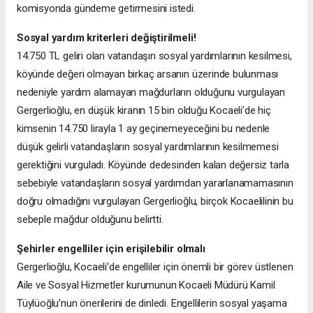
komisyonda gündeme getirmesini istedi.
Sosyal yardım kriterleri değiştirilmeli!
14.750 TL geliri olan vatandaşın sosyal yardımlarının kesilmesi,
köyünde değeri olmayan birkaç arsanın üzerinde bulunması
nedeniyle yardım alamayan mağdurların olduğunu vurgulayan
Gergerlioğlu, en düşük kiranın 15 bin olduğu Kocaeli’de hiç
kimsenin 14.750 lirayla 1 ay geçinemeyeceğini bu nedenle
düşük gelirli vatandaşların sosyal yardımlarının kesilmemesi
gerektiğini vurguladı. Köyünde dedesinden kalan değersiz tarla
sebebiyle vatandaşların sosyal yardımdan yararlanamamasının
doğru olmadığını vurgulayan Gergerlioğlu, birçok Kocaelilinin bu
sebeple mağdur olduğunu belirtti.
Şehirler engelliler için erişilebilir olmalı
Gergerlioğlu, Kocaeli’de engelliler için önemli bir görev üstlenen
Aile ve Sosyal Hizmetler kurumunun Kocaeli Müdürü Kamil
Tüylüoğlu’nun önerilerini de dinledi. Engellilerin sosyal yaşama