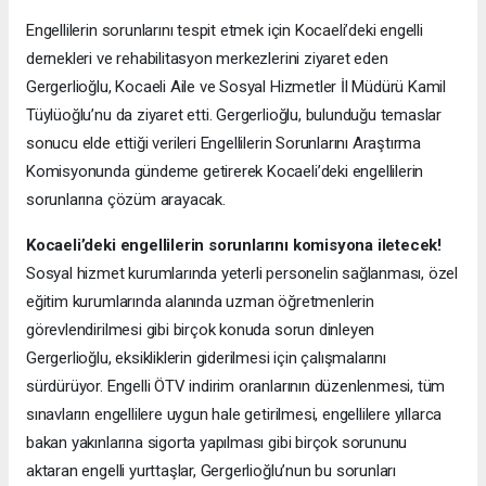
Engellilerin sorunlarını tespit etmek için Kocaeli’deki engelli
dernekleri ve rehabilitasyon merkezlerini ziyaret eden
Gergerlioğlu, Kocaeli Aile ve Sosyal Hizmetler İl Müdürü Kamil
Tüylüoğlu’nu da ziyaret etti. Gergerlioğlu, bulunduğu temaslar
sonucu elde ettiği verileri Engellilerin Sorunlarını Araştırma
Komisyonunda gündeme getirerek Kocaeli’deki engellilerin
sorunlarına çözüm arayacak.
Kocaeli’deki engellilerin sorunlarını komisyona iletecek!
Sosyal hizmet kurumlarında yeterli personelin sağlanması, özel
eğitim kurumlarında alanında uzman öğretmenlerin
görevlendirilmesi gibi birçok konuda sorun dinleyen
Gergerlioğlu, eksikliklerin giderilmesi için çalışmalarını
sürdürüyor. Engelli ÖTV indirim oranlarının düzenlenmesi, tüm
sınavların engellilere uygun hale getirilmesi, engellilere yıllarca
bakan yakınlarına sigorta yapılması gibi birçok sorununu
aktaran engelli yurttaşlar, Gergerlioğlu’nun bu sorunları