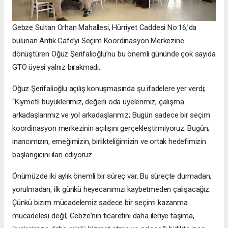
Gebze Sultan Orhan Mahallesi, Hürriyet Caddesi No:16,’da
bulunan Antik Cafe’yi Seçim Koordinasyon Merkezine
dönüştüren Oğuz Şerifalioğlu’nu bu önemli gününde çok sayıda
GTO üyesi yalnız bırakmadı..
Oğuz Şerifalioğlu açılış konuşmasında şu ifadelere yer verdi;
“Kıymetli büyüklerimiz, değerli oda üyelerimiz, çalışma
arkadaşlarımız ve yol arkadaşlarımız; Bugün sadece bir seçim
koordinasyon merkezinin açılışını gerçekleştirmiyoruz. Bugün;
inancımızın, emeğimizin, birlikteliğimizin ve ortak hedefimizin
başlangıcını ilan ediyoruz.
Önümüzde iki aylık önemli bir süreç var. Bu süreçte durmadan,
yorulmadan, ilk günkü heyecanımızı kaybetmeden çalışacağız.
Çünkü bizim mücadelemiz sadece bir seçimi kazanma
mücadelesi değil; Gebze'nin ticaretini daha ileriye taşıma,