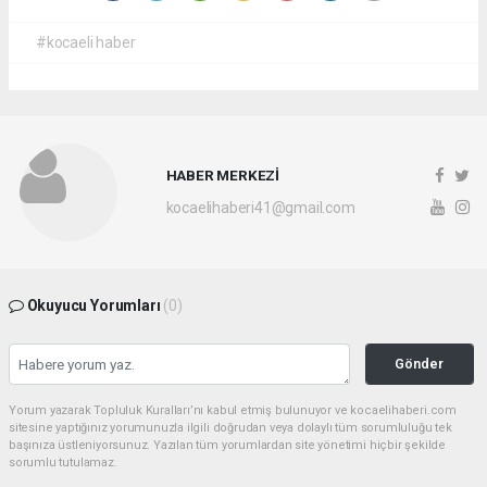
#kocaeli haber
HABER MERKEZİ
kocaelihaberi41@gmail.com
Okuyucu Yorumları
(0)
Gönder
Yorum yazarak Topluluk Kuralları’nı kabul etmiş bulunuyor ve kocaelihaberi.com
sitesine yaptığınız yorumunuzla ilgili doğrudan veya dolaylı tüm sorumluluğu tek
başınıza üstleniyorsunuz. Yazılan tüm yorumlardan site yönetimi hiçbir şekilde
sorumlu tutulamaz.