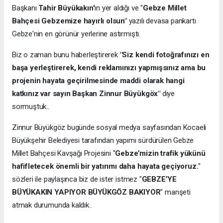
Başkanı
Tahir Büyükakın'
ın yer aldığı ve "
Gebze Millet
Bahçesi Gebzemize hayırlı olsun"
yazılı devasa pankartı
Gebze'nin en görünür yerlerine astırmıştı.
Biz o zaman bunu haberleştirerek
"Siz kendi fotoğrafınızı en
başa yerleştirerek, kendi reklamınızı yapmışsınız ama bu
projenin hayata geçirilmesinde maddi olarak hangi
katkınız var sayın Başkan Zinnur Büyükgöx"
diye
sormuştuk..
Zinnur Büyükgöz bugünde sosyal medya sayfasından Kocaeli
Büyükşehir Belediyesi tarafından yapımı sürdürülen Gebze
Millet Bahçesi Kavşağı Projesini "
Gebze’mizin trafik yükünü
hafifletecek önemli bir yatırımı daha hayata geçiyoruz.
"
sözleri ile paylaşınca biz de ister istmez "
GEBZE’YE
BÜYÜKAKIN YAPIYOR BÜYÜKGÖZ BAKIYOR
" manşeti
atmak durumunda kaldık..