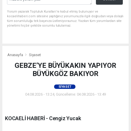
Yorum yazarak Topluluk Kuralları’nı kabul etmiş bulunuyor ve
kocaelihaberi.com sitesine yaptığınız yorumunuzla ilgili doğrudan veya dolaylı
tüm sorumluluğu tek başınıza üstleniyorsunuz. Yazılan tüm yorumlardan site
yönetimi hiçbir şekilde sorumlu tutulamaz.
Anasayfa
Siyaset
GEBZE’YE BÜYÜKAKIN YAPIYOR
BÜYÜKGÖZ BAKIYOR
SIYASET
04.08.2026 - 13:24, Güncelleme: 04.08.2026 - 13:49
KOCAELİ HABERİ - Cengiz Yucak