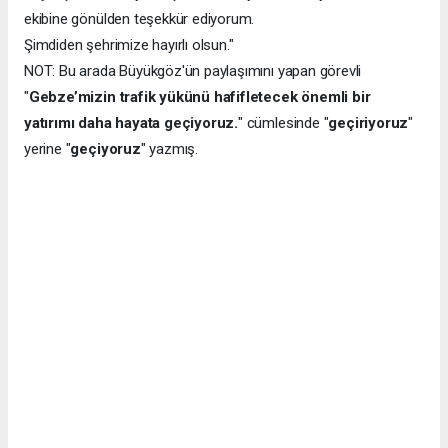
ekibine gönülden teşekkür ediyorum.
Şimdiden şehrimize hayırlı olsun."
NOT: Bu arada Büyükgöz'ün paylaşımını yapan görevli
"
Gebze’mizin trafik yükünü hafifletecek önemli bir
yatırımı daha hayata geçiyoruz.
" cümlesinde "
geçiriyoruz
"
yerine "
geçiyoruz
" yazmış.