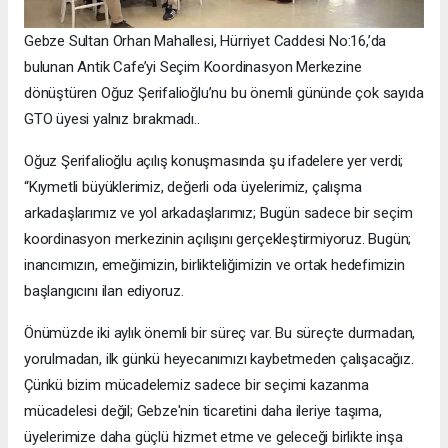
Gebze Sultan Orhan Mahallesi, Hürriyet Caddesi No:16,’da
bulunan Antik Cafe’yi Seçim Koordinasyon Merkezine
dönüştüren Oğuz Şerifalioğlu’nu bu önemli gününde çok sayıda
GTO üyesi yalnız bırakmadı..
Oğuz Şerifalioğlu açılış konuşmasında şu ifadelere yer verdi;
“Kıymetli büyüklerimiz, değerli oda üyelerimiz, çalışma
arkadaşlarımız ve yol arkadaşlarımız; Bugün sadece bir seçim
koordinasyon merkezinin açılışını gerçekleştirmiyoruz. Bugün;
inancımızın, emeğimizin, birlikteliğimizin ve ortak hedefimizin
başlangıcını ilan ediyoruz.
Önümüzde iki aylık önemli bir süreç var. Bu süreçte durmadan,
yorulmadan, ilk günkü heyecanımızı kaybetmeden çalışacağız.
Çünkü bizim mücadelemiz sadece bir seçimi kazanma
mücadelesi değil; Gebze'nin ticaretini daha ileriye taşıma,
üyelerimize daha güçlü hizmet etme ve geleceği birlikte inşa