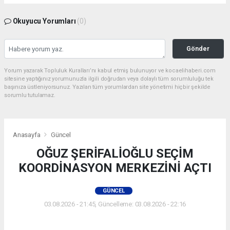
Okuyucu Yorumları
(0)
Gönder
Yorum yazarak Topluluk Kuralları’nı kabul etmiş bulunuyor ve kocaelihaberi.com
sitesine yaptığınız yorumunuzla ilgili doğrudan veya dolaylı tüm sorumluluğu tek
başınıza üstleniyorsunuz. Yazılan tüm yorumlardan site yönetimi hiçbir şekilde
sorumlu tutulamaz.
Anasayfa
Güncel
OĞUZ ŞERİFALİOĞLU SEÇİM
KOORDİNASYON MERKEZİNİ AÇTI
GÜNCEL
03.08.2026 - 21:45, Güncelleme: 03.08.2026 - 22:16