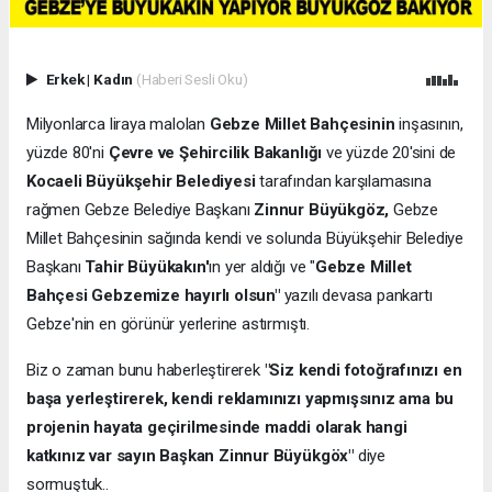
Erkek
|
Kadın
(Haberi Sesli Oku)
Milyonlarca liraya malolan
Gebze Millet Bahçesinin
inşasının,
yüzde 80'ni
Çevre ve Şehircilik Bakanlığı
ve yüzde 20'sini de
Kocaeli Büyükşehir Belediyesi
tarafından karşılamasına
rağmen Gebze Belediye Başkanı
Zinnur Büyükgöz,
Gebze
Millet Bahçesinin sağında kendi ve solunda Büyükşehir Belediye
Başkanı
Tahir Büyükakın'
ın yer aldığı ve "
Gebze Millet
Bahçesi Gebzemize hayırlı olsun"
yazılı devasa pankartı
Gebze'nin en görünür yerlerine astırmıştı.
Biz o zaman bunu haberleştirerek
"Siz kendi fotoğrafınızı en
başa yerleştirerek, kendi reklamınızı yapmışsınız ama bu
projenin hayata geçirilmesinde maddi olarak hangi
katkınız var sayın Başkan Zinnur Büyükgöx"
diye
sormuştuk..