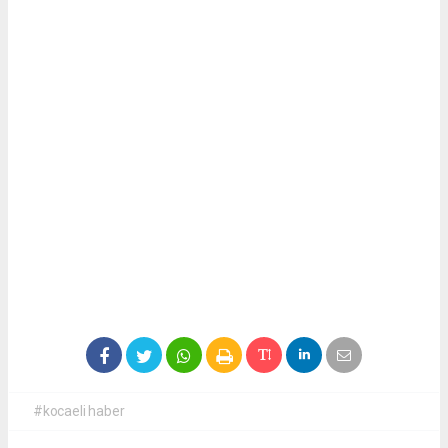
#kocaeli haber