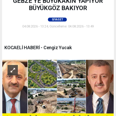
GEBZE’YE BÜYÜKAKIN YAPIYOR
BÜYÜKGÖZ BAKIYOR
SIYASET
04.08.2026 - 13:24, Güncelleme: 04.08.2026 - 13:49
KOCAELİ HABERİ - Cengiz Yucak