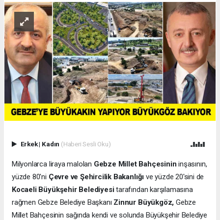
Erkek
|
Kadın
(Haberi Sesli Oku)
Milyonlarca liraya malolan
Gebze Millet Bahçesinin
inşasının,
yüzde 80'ni
Çevre ve Şehircilik Bakanlığı
ve yüzde 20'sini de
Kocaeli Büyükşehir Belediyesi
tarafından karşılamasına
rağmen Gebze Belediye Başkanı
Zinnur Büyükgöz,
Gebze
Millet Bahçesinin sağında kendi ve solunda Büyükşehir Belediye