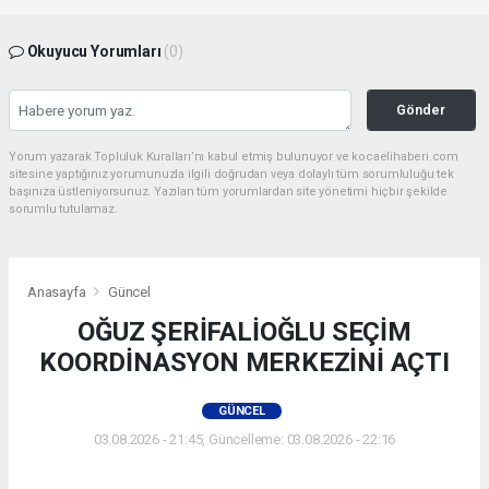
Okuyucu Yorumları
(0)
Gönder
Yorum yazarak Topluluk Kuralları’nı kabul etmiş bulunuyor ve kocaelihaberi.com
sitesine yaptığınız yorumunuzla ilgili doğrudan veya dolaylı tüm sorumluluğu tek
başınıza üstleniyorsunuz. Yazılan tüm yorumlardan site yönetimi hiçbir şekilde
sorumlu tutulamaz.
Anasayfa
Güncel
OĞUZ ŞERİFALİOĞLU SEÇİM
KOORDİNASYON MERKEZİNİ AÇTI
GÜNCEL
03.08.2026 - 21:45, Güncelleme: 03.08.2026 - 22:16