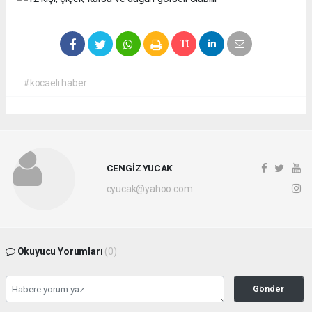
#kocaeli haber
CENGİZ YUCAK
cyucak@yahoo.com
Okuyucu Yorumları
(0)
Gönder