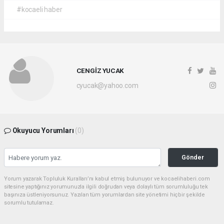
#kocaeli haber
CENGİZ YUCAK
cyucak@yahoo.com
Okuyucu Yorumları
(0)
Gönder
Yorum yazarak Topluluk Kuralları’nı kabul etmiş bulunuyor ve kocaelihaberi.com
sitesine yaptığınız yorumunuzla ilgili doğrudan veya dolaylı tüm sorumluluğu tek
başınıza üstleniyorsunuz. Yazılan tüm yorumlardan site yönetimi hiçbir şekilde
sorumlu tutulamaz.