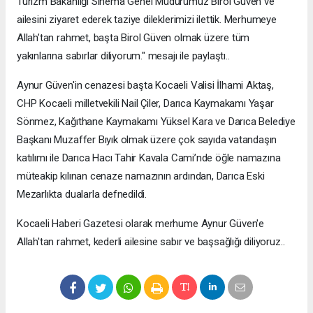
Turizm Bakanlığı Sinema Genel Müdürümüz Birol Güven ve
ailesini ziyaret ederek taziye dileklerimizi ilettik. Merhumeye
Allah’tan rahmet, başta Birol Güven olmak üzere tüm
yakınlarına sabırlar diliyorum." mesajı ile paylaştı..
Aynur Güven'in cenazesi başta Kocaeli Valisi İlhami Aktaş,
CHP Kocaeli milletvekili Nail Çiler, Darıca Kaymakamı Yaşar
Sönmez, Kağıthane Kaymakamı Yüksel Kara ve Darıca Belediye
Başkanı Muzaffer Bıyık olmak üzere çok sayıda vatandaşın
katılımı ile Darıca Hacı Tahir Kavala Cami’nde öğle namazına
müteakip kılınan cenaze namazının ardından, Darıca Eski
Mezarlıkta dualarla defnedildi.
Kocaeli Haberi Gazetesi olarak merhume Aynur Güven'e
Allah'tan rahmet, kederli ailesine sabır ve başsağlığı diliyoruz..