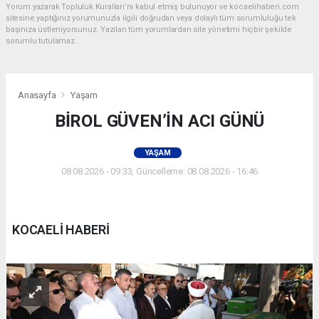
Yorum yazarak Topluluk Kuralları’nı kabul etmiş bulunuyor ve kocaelihaberi.com
sitesine yaptığınız yorumunuzla ilgili doğrudan veya dolaylı tüm sorumluluğu tek
başınıza üstleniyorsunuz. Yazılan tüm yorumlardan site yönetimi hiçbir şekilde
sorumlu tutulamaz.
Anasayfa
Yaşam
BİROL GÜVEN’İN ACI GÜNÜ
YAŞAM
08.08.2026 - 09:33, Güncelleme: 08.08.2026 - 16:46
KOCAELİ HABERİ