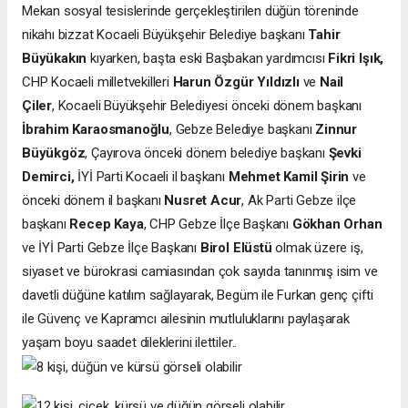
Mekan sosyal tesislerinde gerçekleştirilen düğün töreninde
nikahı bizzat Kocaeli Büyükşehir Belediye başkanı
Tahir
Büyükakın
kıyarken, başta eski Başbakan yardımcısı
Fikri Işık,
CHP Kocaeli milletvekilleri
Harun Özgür Yıldızlı
ve
Nail
Çiler
, Kocaeli Büyükşehir Belediyesi önceki dönem başkanı
İbrahim Karaosmanoğlu
, Gebze Belediye başkanı
Zinnur
Büyükgöz
, Çayırova önceki dönem belediye başkanı
Şevki
Demirci,
İYİ Parti Kocaeli il başkanı
Mehmet Kamil Şirin
ve
önceki dönem il başkanı
Nusret Acur
, Ak Parti Gebze ilçe
başkanı
Recep Kaya
, CHP Gebze İlçe Başkanı
Gökhan Orhan
ve İYİ Parti Gebze İlçe Başkanı
Birol Elüstü
olmak üzere iş,
siyaset ve bürokrasi camiasından çok sayıda tanınmış isim ve
davetli düğüne katılım sağlayarak, Begüm ile Furkan genç çifti
ile Güvenç ve Kapramcı ailesinin mutluluklarını paylaşarak
yaşam boyu saadet dileklerini ilettiler..