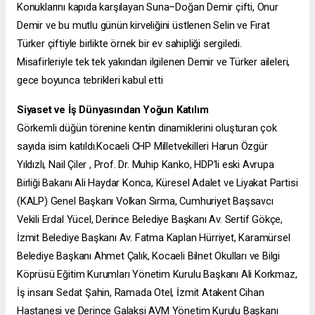
Konuklarını kapıda karşılayan Suna–Doğan Demir çifti, Onur
Demir ve bu mutlu günün kirveliğini üstlenen Selin ve Fırat
Türker çiftiyle birlikte örnek bir ev sahipliği sergiledi.
Misafirleriyle tek tek yakından ilgilenen Demir ve Türker aileleri,
gece boyunca tebrikleri kabul etti
Siyaset ve İş Dünyasından Yoğun Katılım
Görkemli düğün törenine kentin dinamiklerini oluşturan çok
sayıda isim katıldı.Kocaeli CHP Milletvekilleri Harun Özgür
Yıldızlı, Nail Çiler , Prof. Dr. Muhip Kanko, HDP'li eski Avrupa
Birliği Bakanı Ali Haydar Konca, Küresel Adalet ve Liyakat Partisi
(KALP) Genel Başkanı Volkan Sırma, Cumhuriyet Başsavcı
Vekili Erdal Yücel, Derince Belediye Başkanı Av. Sertif Gökçe,
İzmit Belediye Başkanı Av. Fatma Kaplan Hürriyet, Karamürsel
Belediye Başkanı Ahmet Çalık, Kocaeli Bilnet Okulları ve Bilgi
Köprüsü Eğitim Kurumları Yönetim Kurulu Başkanı Ali Korkmaz,
İş insanı Sedat Şahin, Ramada Otel, İzmit Atakent Cihan
Hastanesi ve Derince Galaksi AVM Yönetim Kurulu Başkanı