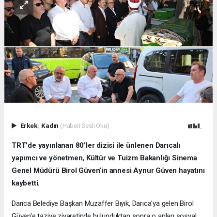
Erkek
|
Kadın
(Haberi Sesli Oku)
TRT'de yayınlanan 80'ler dizisi ile ünlenen Darıcalı
yapımcı ve yönetmen, Kültür ve Tuizm Bakanlığı Sinema
Genel Müdürü Birol Güven’in annesi Aynur Güven hayatını
kaybetti.
Darıca Belediye Başkan Muzaffer Bıyık, Darıca'ya gelen Birol
Güven'e taziye ziyaretinde bulunduktan sonra o anları sosyal