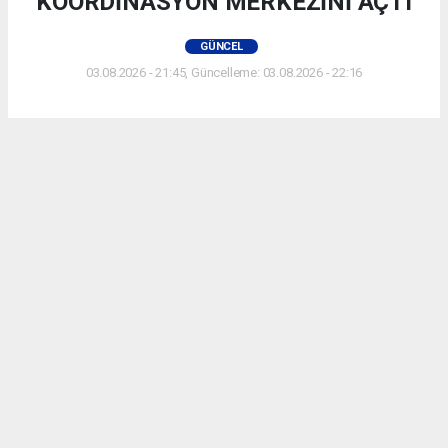
KOORDİNASYON MERKEZİNİ AÇTI
GÜNCEL
03.08.2026 - 21:45, Güncelleme: 03.08.2026 - 22:16
KOCAELİ HABERİ