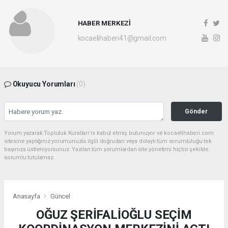
HABER MERKEZİ
kocaelihaberi41@gmail.com
Okuyucu Yorumları
(0)
Gönder
Yorum yazarak Topluluk Kuralları’nı kabul etmiş bulunuyor ve kocaelihaberi.com
sitesine yaptığınız yorumunuzla ilgili doğrudan veya dolaylı tüm sorumluluğu tek
başınıza üstleniyorsunuz. Yazılan tüm yorumlardan site yönetimi hiçbir şekilde
sorumlu tutulamaz.
Anasayfa
Güncel
OĞUZ ŞERİFALİOĞLU SEÇİM