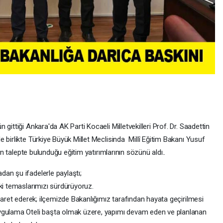
gittiği Ankara'da AK Parti Kocaeli Milletvekilleri Prof. Dr. Saadettin
 birlikte Türkiye Büyük Millet Meclisinda Millî Eğitim Bakanı Yusuf
çin talepte bulunduğu eğitim yatırımlarının sözünü aldı..
an şu ifadelerle paylaştı;
ki temaslarımızı sürdürüyoruz.
iyaret ederek; ilçemizde Bakanlığımız tarafından hayata geçirilmesi
ygulama Oteli başta olmak üzere, yapımı devam eden ve planlanan