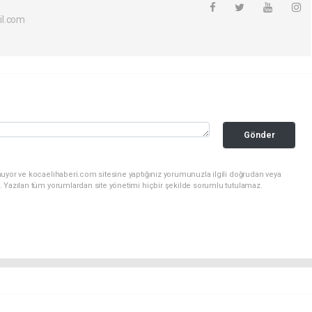
il.com
Gönder
nuyor ve kocaelihaberi.com sitesine yaptığınız yorumunuzla ilgili doğrudan veya
. Yazılan tüm yorumlardan site yönetimi hiçbir şekilde sorumlu tutulamaz.