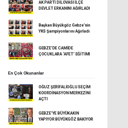
AK PARTİ DİLOVASI İLÇE
DEVLET ERKANINI AĞIRLADI
Başkan Büyükgöz Gebze’nin
YKS Şampiyonlarını Ağırladı
GEBZE’DE CAMİDE
ÇOCUKLARA ‘AFET’ EĞİTİMİ
En Çok Okunanlar
OĞUZ ŞERİFALİOĞLU SEÇİM
KOORDİNASYON MERKEZİNİ
AÇTI
GEBZE’YE BÜYÜKAKIN
YAPIYOR BÜYÜKGÖZ BAKIYOR