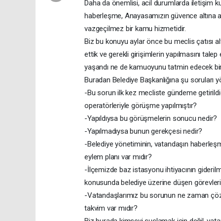
Daha da önemlisi, acil durumlarda iletişim 
haberleşme, Anayasamızın güvence altına ald
vazgeçilmez bir kamu hizmetidir.
Biz bu konuyu aylar önce bu meclis çatısı a
ettik ve gerekli girişimlerin yapılmasını ta
yaşandı ne de kamuoyunu tatmin edecek bir 
Buradan Belediye Başkanlığına şu soruları y
-Bu sorun ilk kez mecliste gündeme getirild
operatörleriyle görüşme yapılmıştır?
-Yapıldıysa bu görüşmelerin sonucu nedir?
-Yapılmadıysa bunun gerekçesi nedir?
-Belediye yönetiminin, vatandaşın haberleşm
eylem planı var mıdır?
-İlçemizde baz istasyonu ihtiyacının giderilm
konusunda belediye üzerine düşen görevleri 
-Vatandaşlarımız bu sorunun ne zaman çözüle
takvim var mıdır?
Biz burada kimseyi suçlamak için değil, va