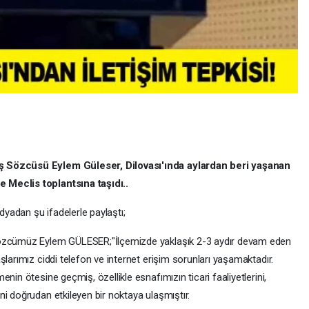
ş Sözcüsü Eylem Güleser, Dilovası'ında aylardan beri yaşanan
 Meclis toplantsına taşıdı..
yadan şu ifadelerle paylaştı;
Sözcümüz Eylem GÜLESER;"İlçemizde yaklaşık 2-3 aydır devam eden
şlarımız ciddi telefon ve internet erişim sorunları yaşamaktadır.
nin ötesine geçmiş, özellikle esnafımızın ticari faaliyetlerini,
i doğrudan etkileyen bir noktaya ulaşmıştır.