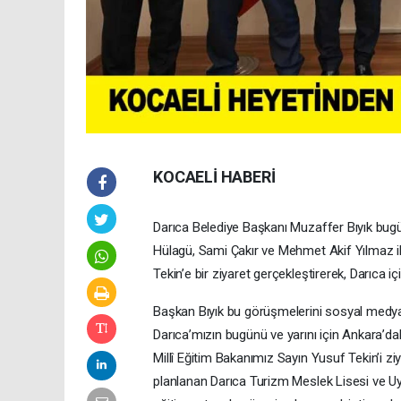
KOCAELİ HABERİ
Darıca Belediye Başkanı Muzaffer Bıyık bugün 
Hülagü, Sami Çakır ve Mehmet Akif Yılmaz ile
Tekin’e bir ziyaret gerçekleştirerek, Darıca i
Başkan Bıyık bu görüşmelerini sosyal medyad
Darıca’mızın bugünü ve yarını için Ankara’da
Millî Eğitim Bakanımız Sayın Yusuf Tekin’i z
planlanan Darıca Turizm Meslek Lisesi ve U