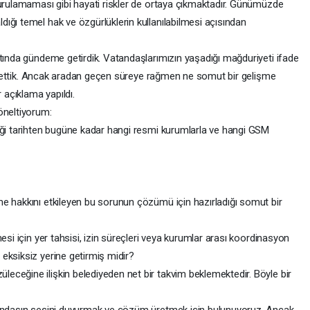
kurulamaması gibi hayati riskler de ortaya çıkmaktadır. Günümüzde
ığı temel hak ve özgürlüklerin kullanılabilmesi açısından
ltında gündeme getirdik. Vatandaşlarımızın yaşadığı mağduriyeti ifade
lep ettik. Ancak aradan geçen süreye rağmen ne somut bir gelişme
açıklama yapıldı.
öneltiyorum:
iği tarihten bugüne kadar hangi resmi kurumlarla ve hangi GSM
e hakkını etkileyen bu sorunun çözümü için hazırladığı somut bir
esi için yer tahsisi, izin süreçleri veya kurumlar arası koordinasyon
eksiksiz yerine getirmiş midir?
ceğine ilişkin belediyeden net bir takvim beklemektedir. Böyle bir
tandaşın sesini duyurmak ve çözüm üretmek için bulunuyoruz. Ancak