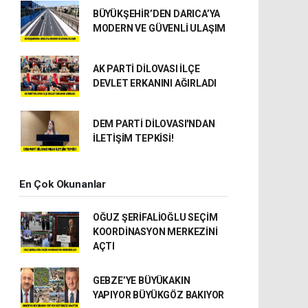
BÜYÜKŞEHİR’DEN DARICA’YA
MODERN VE GÜVENLİ ULAŞIM
AK PARTİ DİLOVASI İLÇE
DEVLET ERKANINI AĞIRLADI
DEM PARTİ DİLOVASI'NDAN
İLETİŞİM TEPKİSİ!
En Çok Okunanlar
OĞUZ ŞERİFALİOĞLU SEÇİM
KOORDİNASYON MERKEZİNİ
AÇTI
GEBZE’YE BÜYÜKAKIN
YAPIYOR BÜYÜKGÖZ BAKIYOR