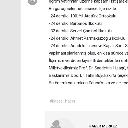
eğitim yatırımları üzerine kapsamlı istişarel
Bu görüşmeler neticesinde ilçemizde;
-24 derslikli 100. Yıl Atatürk Ortaokulu
-24 derslikli Barbaros İlkokulu
-32 derslikli Servet Çambol İlkokulu
-24 derslikli Ahmet Parmaksızoğlu İlkokulu
-24 derslikli Anadolu Lisesi ve Kapalı Spor 
yapılması planlanmış olup, en kısa sürede y
İlçemize verdikleri kıymetli desteklerden dol
Milletvekillerimiz Prof. Dr. Saadettin Hülag
Başkanımız Doc. Dr. Tahir Büyükakın’a teşek
Bu önemli yatırımların Darıca’mıza ve gelece
#kocaeli haber
HABER MERKEZİ