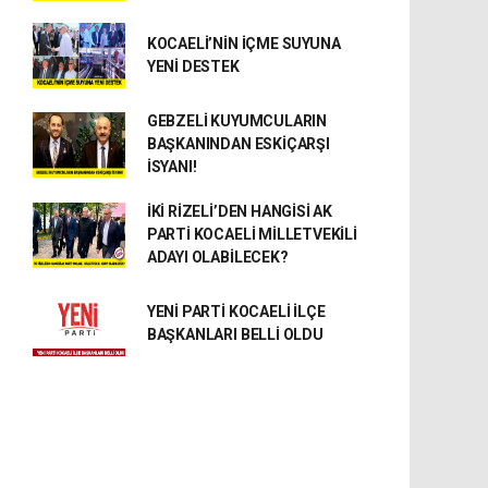
KOCAELİ’NİN İÇME SUYUNA
YENİ DESTEK
GEBZELİ KUYUMCULARIN
BAŞKANINDAN ESKİÇARŞI
İSYANI!
İKİ RİZELİ’DEN HANGİSİ AK
PARTİ KOCAELİ MİLLETVEKİLİ
ADAYI OLABİLECEK?
YENİ PARTİ KOCAELİ İLÇE
BAŞKANLARI BELLİ OLDU