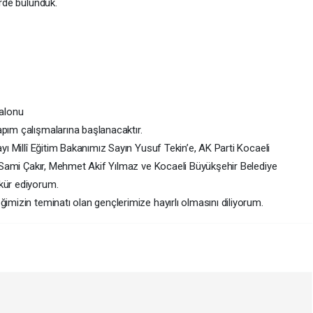
erde bulunduk.
Salonu
apım çalışmalarına başlanacaktır.
ayı Millî Eğitim Bakanımız Sayın Yusuf Tekin’e, AK Parti Kocaeli
ü, Sami Çakır, Mehmet Akif Yılmaz ve Kocaeli Büyükşehir Belediye
kür ediyorum.
ğimizin teminatı olan gençlerimize hayırlı olmasını diliyorum.