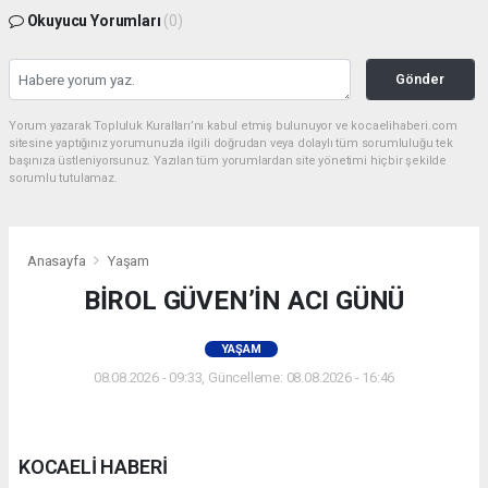
Okuyucu Yorumları
(0)
Gönder
Yorum yazarak Topluluk Kuralları’nı kabul etmiş bulunuyor ve kocaelihaberi.com
sitesine yaptığınız yorumunuzla ilgili doğrudan veya dolaylı tüm sorumluluğu tek
başınıza üstleniyorsunuz. Yazılan tüm yorumlardan site yönetimi hiçbir şekilde
sorumlu tutulamaz.
Anasayfa
Yaşam
BİROL GÜVEN’İN ACI GÜNÜ
YAŞAM
08.08.2026 - 09:33, Güncelleme: 08.08.2026 - 16:46
KOCAELİ HABERİ