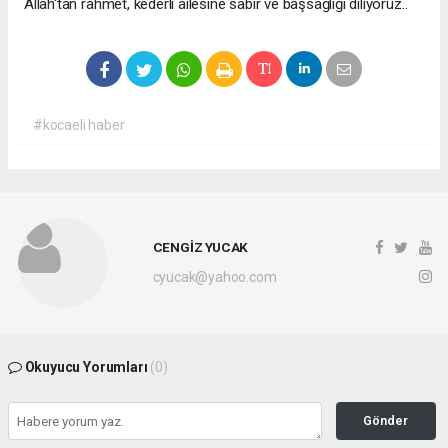
Allah'tan rahmet, kederli ailesine sabır ve başsağlığı diliyoruz..
#kocaeli haber
CENGİZ YUCAK
cyucak@yahoo.com
Okuyucu Yorumları
(0)
Gönder