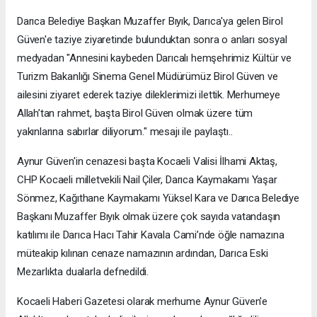
Darıca Belediye Başkan Muzaffer Bıyık, Darıca'ya gelen Birol
Güven'e taziye ziyaretinde bulunduktan sonra o anları sosyal
medyadan "Annesini kaybeden Darıcalı hemşehrimiz Kültür ve
Turizm Bakanlığı Sinema Genel Müdürümüz Birol Güven ve
ailesini ziyaret ederek taziye dileklerimizi ilettik. Merhumeye
Allah’tan rahmet, başta Birol Güven olmak üzere tüm
yakınlarına sabırlar diliyorum." mesajı ile paylaştı..
Aynur Güven'in cenazesi başta Kocaeli Valisi İlhami Aktaş,
CHP Kocaeli milletvekili Nail Çiler, Darıca Kaymakamı Yaşar
Sönmez, Kağıthane Kaymakamı Yüksel Kara ve Darıca Belediye
Başkanı Muzaffer Bıyık olmak üzere çok sayıda vatandaşın
katılımı ile Darıca Hacı Tahir Kavala Cami’nde öğle namazına
müteakip kılınan cenaze namazının ardından, Darıca Eski
Mezarlıkta dualarla defnedildi.
Kocaeli Haberi Gazetesi olarak merhume Aynur Güven'e