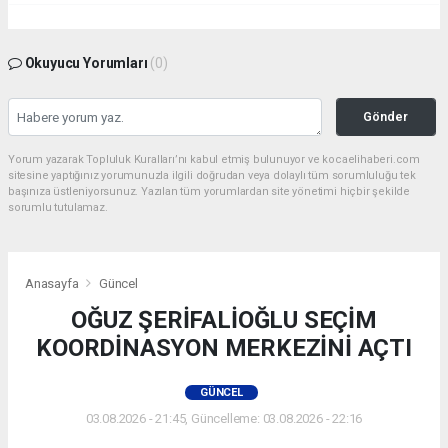
Okuyucu Yorumları
(0)
Gönder
Yorum yazarak Topluluk Kuralları’nı kabul etmiş bulunuyor ve kocaelihaberi.com
sitesine yaptığınız yorumunuzla ilgili doğrudan veya dolaylı tüm sorumluluğu tek
başınıza üstleniyorsunuz. Yazılan tüm yorumlardan site yönetimi hiçbir şekilde
sorumlu tutulamaz.
Anasayfa
Güncel
OĞUZ ŞERİFALİOĞLU SEÇİM
KOORDİNASYON MERKEZİNİ AÇTI
GÜNCEL
03.08.2026 - 21:45, Güncelleme: 03.08.2026 - 22:16