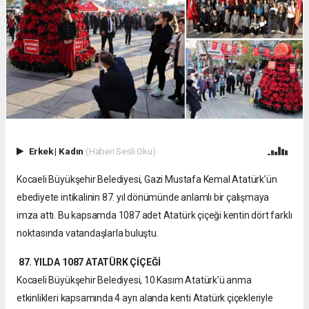
Erkek
|
Kadın
(Haberi Sesli Oku)
Kocaeli Büyükşehir Belediyesi, Gazi Mustafa Kemal Atatürk’ün
ebediyete intikalinin 87. yıl dönümünde anlamlı bir çalışmaya
imza attı. Bu kapsamda 1087 adet Atatürk çiçeği kentin dört farklı
noktasında vatandaşlarla buluştu.
87. YILDA 1087 ATATÜRK ÇİÇEĞİ
Kocaeli Büyükşehir Belediyesi, 10 Kasım Atatürk’ü anma
etkinlikleri kapsamında 4 ayrı alanda kenti Atatürk çiçekleriyle