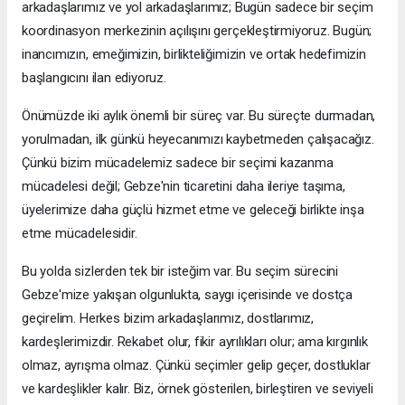
arkadaşlarımız ve yol arkadaşlarımız; Bugün sadece bir seçim
koordinasyon merkezinin açılışını gerçekleştirmiyoruz. Bugün;
inancımızın, emeğimizin, birlikteliğimizin ve ortak hedefimizin
başlangıcını ilan ediyoruz.
Önümüzde iki aylık önemli bir süreç var. Bu süreçte durmadan,
yorulmadan, ilk günkü heyecanımızı kaybetmeden çalışacağız.
Çünkü bizim mücadelemiz sadece bir seçimi kazanma
mücadelesi değil; Gebze'nin ticaretini daha ileriye taşıma,
üyelerimize daha güçlü hizmet etme ve geleceği birlikte inşa
etme mücadelesidir.
Bu yolda sizlerden tek bir isteğim var. Bu seçim sürecini
Gebze'mize yakışan olgunlukta, saygı içerisinde ve dostça
geçirelim. Herkes bizim arkadaşlarımız, dostlarımız,
kardeşlerimizdir. Rekabet olur, fikir ayrılıkları olur; ama kırgınlık
olmaz, ayrışma olmaz. Çünkü seçimler gelip geçer, dostluklar
ve kardeşlikler kalır. Biz, örnek gösterilen, birleştiren ve seviyeli