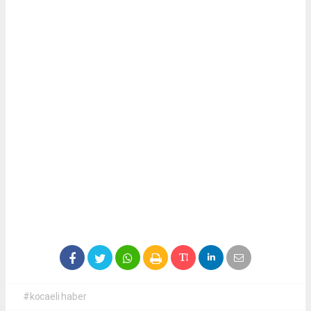
#kocaeli haber