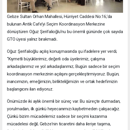
Gebze Sultan Orhan Mahallesi, Hürriyet Caddesi No:16,’da
bulunan Antik Cafe’yi Seçim Koordinasyon Merkezine
dönüştüren Oğuz Şerifalioğlu’nu bu önemli gününde çok sayıda
GTO üyesi yalnız bırakmadı..
Oğuz Şerifalioğlu açılış konuşmasında şu ifadelere yer verdi;
“Kıymetli büyüklerimiz, değerli oda üyelerimiz, çalışma
arkadaşlarımız ve yol arkadaşlarımız; Bugün sadece bir seçim
koordinasyon merkezinin açılışını gerçekleştirmiyoruz. Bugün;
inancımızın, emeğimizin, birlikteliğimizin ve ortak hedefimizin
başlangıcını ilan ediyoruz.
Önümüzde iki aylık önemli bir süreç var. Bu süreçte durmadan,
yorulmadan, ilk günkü heyecanımızı kaybetmeden çalışacağız.
Çünkü bizim mücadelemiz sadece bir seçimi kazanma
mücadelesi değil; Gebze'nin ticaretini daha ileriye taşıma,