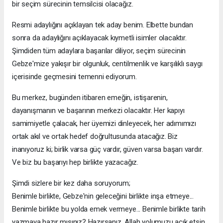
bir seçim sürecinin temsilcisi olacağız.
Resmi adaylığını açıklayan tek aday benim. Elbette bundan
sonra da adaylığını açıklayacak kıymetli isimler olacaktır.
Şimdiden tüm adaylara başarılar diliyor, seçim sürecinin
Gebze'mize yakışır bir olgunluk, centilmenlik ve karşılıklı saygı
içerisinde geçmesini temenni ediyorum.
Bu merkez, bugünden itibaren emeğin, istişarenin,
dayanışmanın ve başarının merkezi olacaktır. Her kapıyı
samimiyetle çalacak, her üyemizi dinleyecek, her adımımızı
ortak akıl ve ortak hedef doğrultusunda atacağız. Biz
inanıyoruz ki; birlik varsa güç vardır, güven varsa başarı vardır.
Ve biz bu başarıyı hep birlikte yazacağız.
Şimdi sizlere bir kez daha soruyorum;
Benimle birlikte, Gebze'nin geleceğini birlikte inşa etmeye...
Benimle birlikte bu yolda emek vermeye... Benimle birlikte tarih
yazmaya hazır mısınız? Hazırsanız, Allah yolumuzu açık etsin.