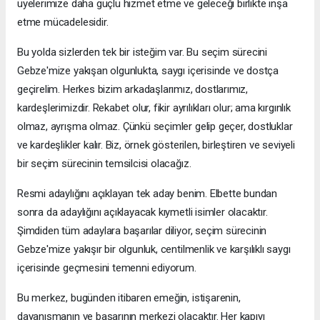
üyelerimize daha güçlü hizmet etme ve geleceği birlikte inşa
etme mücadelesidir.
Bu yolda sizlerden tek bir isteğim var. Bu seçim sürecini
Gebze'mize yakışan olgunlukta, saygı içerisinde ve dostça
geçirelim. Herkes bizim arkadaşlarımız, dostlarımız,
kardeşlerimizdir. Rekabet olur, fikir ayrılıkları olur; ama kırgınlık
olmaz, ayrışma olmaz. Çünkü seçimler gelip geçer, dostluklar
ve kardeşlikler kalır. Biz, örnek gösterilen, birleştiren ve seviyeli
bir seçim sürecinin temsilcisi olacağız.
Resmi adaylığını açıklayan tek aday benim. Elbette bundan
sonra da adaylığını açıklayacak kıymetli isimler olacaktır.
Şimdiden tüm adaylara başarılar diliyor, seçim sürecinin
Gebze'mize yakışır bir olgunluk, centilmenlik ve karşılıklı saygı
içerisinde geçmesini temenni ediyorum.
Bu merkez, bugünden itibaren emeğin, istişarenin,
dayanışmanın ve başarının merkezi olacaktır. Her kapıyı