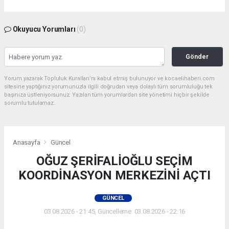
Okuyucu Yorumları
(0)
Gönder
Yorum yazarak Topluluk Kuralları’nı kabul etmiş bulunuyor ve kocaelihaberi.com
sitesine yaptığınız yorumunuzla ilgili doğrudan veya dolaylı tüm sorumluluğu tek
başınıza üstleniyorsunuz. Yazılan tüm yorumlardan site yönetimi hiçbir şekilde
sorumlu tutulamaz.
Anasayfa
Güncel
OĞUZ ŞERİFALİOĞLU SEÇİM
KOORDİNASYON MERKEZİNİ AÇTI
GÜNCEL
03.08.2026 - 21:45, Güncelleme: 03.08.2026 - 22:16