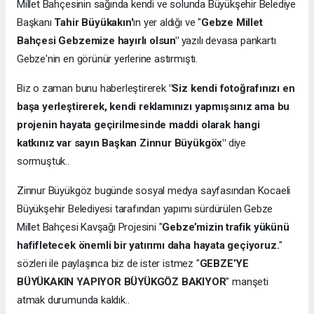
Millet Bahçesinin sağında kendi ve solunda Büyükşehir Belediye
Başkanı
Tahir Büyükakın'
ın yer aldığı ve "
Gebze Millet
Bahçesi Gebzemize hayırlı olsun"
yazılı devasa pankartı
Gebze'nin en görünür yerlerine astırmıştı.
Biz o zaman bunu haberleştirerek
"Siz kendi fotoğrafınızı en
başa yerleştirerek, kendi reklamınızı yapmışsınız ama bu
projenin hayata geçirilmesinde maddi olarak hangi
katkınız var sayın Başkan Zinnur Büyükgöx"
diye
sormuştuk..
Zinnur Büyükgöz bugünde sosyal medya sayfasından Kocaeli
Büyükşehir Belediyesi tarafından yapımı sürdürülen Gebze
Millet Bahçesi Kavşağı Projesini "
Gebze’mizin trafik yükünü
hafifletecek önemli bir yatırımı daha hayata geçiyoruz.
"
sözleri ile paylaşınca biz de ister istmez "
GEBZE’YE
BÜYÜKAKIN YAPIYOR BÜYÜKGÖZ BAKIYOR
" manşeti
atmak durumunda kaldık..