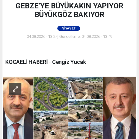
GEBZE’YE BÜYÜKAKIN YAPIYOR
BÜYÜKGÖZ BAKIYOR
SIYASET
04.08.2026 - 13:24, Güncelleme: 04.08.2026 - 13:49
KOCAELİ HABERİ - Cengiz Yucak