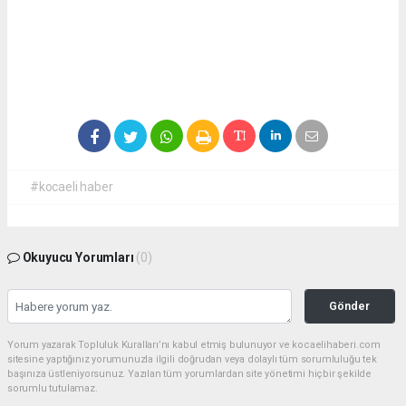
#kocaeli haber
Okuyucu Yorumları
(0)
Gönder
Yorum yazarak Topluluk Kuralları’nı kabul etmiş bulunuyor ve kocaelihaberi.com
sitesine yaptığınız yorumunuzla ilgili doğrudan veya dolaylı tüm sorumluluğu tek
başınıza üstleniyorsunuz. Yazılan tüm yorumlardan site yönetimi hiçbir şekilde
sorumlu tutulamaz.