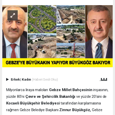
Erkek
|
Kadın
(Haberi Sesli Oku)
Milyonlarca liraya malolan
Gebze Millet Bahçesinin
inşasının,
yüzde 80'ni
Çevre ve Şehircilik Bakanlığı
ve yüzde 20'sini de
Kocaeli Büyükşehir Belediyesi
tarafından karşılamasına
rağmen Gebze Belediye Başkanı
Zinnur Büyükgöz,
Gebze