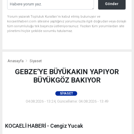
Gönder
Yorum yazarak Topluluk Kuralları’nı kabul etmiş bulunuyor ve
kocaelihaberi.com sitesine yaptığınız yorumunuzla ilgili doğrudan veya dolaylı
tüm sorumluluğu tek başınıza üstleniyorsunuz. Yazılan tüm yorumlardan site
yönetimi hiçbir şekilde sorumlu tutulamaz.
Anasayfa
Siyaset
GEBZE’YE BÜYÜKAKIN YAPIYOR
BÜYÜKGÖZ BAKIYOR
SIYASET
04.08.2026 - 13:24, Güncelleme: 04.08.2026 - 13:49
KOCAELİ HABERİ - Cengiz Yucak