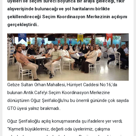
üyeleri ile seçim süreci boyunca bir araya geleceği, fikir
alışverişinde bulunacağı ve yol haritalarını birlikte
şekillendireceği Seçim Koordinasyon Merkezinin açılışını
gerçekleştirdi..
Gebze Sultan Orhan Mahallesi, Hürriyet Caddesi No:16,’da
bulunan Antik Cafe’yi Seçim Koordinasyon Merkezine
dönüştüren Oğuz Şerifalioğlu’nu bu önemli gününde çok sayıda
GTO üyesi yalnız bırakmadı..
Oğuz Şerifalioğlu açılış konuşmasında şu ifadelere yer verdi;
“Kıymetli büyüklerimiz, değerli oda üyelerimiz, çalışma