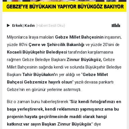
Erkek
|
Kadın
(Haberi Sesli Oku)
Milyonlarca liraya malolan
Gebze Millet Bahçesinin
inşasının,
yüzde 80'ni
Çevre ve Şehircilik Bakanlığı
ve yüzde 20'sini de
Kocaeli Büyükşehir Belediyesi
tarafından karşılamasına
rağmen Gebze Belediye Başkanı
Zinnur Büyükgöz,
Gebze
Millet Bahçesinin sağında kendi ve solunda Büyükşehir Belediye
Başkanı
Tahir Büyükakın'
ın yer aldığı ve "
Gebze Millet
Bahçesi Gebzemize hayırlı olsun"
yazılı devasa pankartı
Gebze'nin en görünür yerlerine astırmıştı.
Biz o zaman bunu haberleştirerek
"Siz kendi fotoğrafınızı en
başa yerleştirerek, kendi reklamınızı yapmışsınız ama bu
projenin hayata geçirilmesinde maddi olarak hangi
katkınız var sayın Başkan Zinnur Büyükgöx"
diye