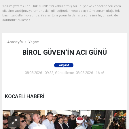
Yorum yazarak Topluluk Kuralları’nı kabul etmiş bulunuyor ve kocaelihaberi.com
sitesine yaptığınız yorumunuzla ilgili doğrudan veya dolaylı tüm sorumluluğu tek
başınıza üstleniyorsunuz. Yazılan tüm yorumlardan site yönetimi hiçbir şekilde
sorumlu tutulamaz.
Anasayfa
Yaşam
BİROL GÜVEN’İN ACI GÜNÜ
YAŞAM
08.08.2026 - 09:33, Güncelleme: 08.08.2026 - 16:46
KOCAELİ HABERİ