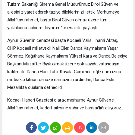
Turizm Bakanlığı Sinema Genel Müdürümüz Birol Güven ve
ailesini ziyaret ederek taziye dileklerimizi ilettik. Merhumeye
Allah’tan rahmet, başta Birol Güven olmak üzere tüm
yakınlarına sabırlar diliyorum." mesajı ile paylaştı..
Aynur Güven'in cenazesi başta Kocaeli Valisi İlhami Aktaş,
CHP Kocaeli milletvekili Nail Çiler, Darıca Kaymakamı Yaşar
Sönmez, Kağıthane Kaymakamı Yüksel Kara ve Darıca Belediye
Başkanı Muzaffer Bıyık olmak üzere çok sayıda vatandaşın
katılımı ile Darıca Hacı Tahir Kavala Cami’nde öğle namazına
müteakip kılınan cenaze namazının ardından, Darıca Eski
Mezarlıkta dualarla defnedildi.
Kocaeli Haberi Gazetesi olarak merhume Aynur Güven'e
Allah'tan rahmet, kederli ailesine sabır ve başsağlığı diliyoruz..