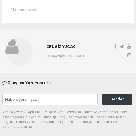
#kocaeli haber
CENGİZ YUCAK
cyucak@yahoo.com
Okuyucu Yorumları
(0)
Gönder
Yorum yazarak Topluluk Kuralları’nı kabul etmiş bulunuyor ve kocaelihaberi.com
sitesine yaptığınız yorumunuzla ilgili doğrudan veya dolaylı tüm sorumluluğu tek
başınıza üstleniyorsunuz. Yazılan tüm yorumlardan site yönetimi hiçbir şekilde
sorumlu tutulamaz.