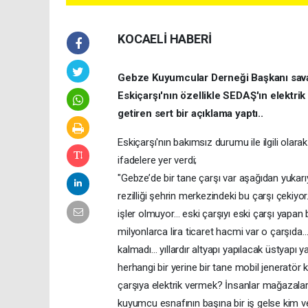
KOCAELİ HABERİ
Gebze Kuyumcular Derneği Başkanı savaş
Eskiçarşı'nın özellikle SEDAŞ'ın elektrik
getiren sert bir açıklama yaptı..
Eskiçarşı'nın bakımsız durumu ile ilgili ola
ifadelere yer verdi;
"Gebze’de bir tane çarşı var aşağıdan yukar
rezilliği şehrin merkezindeki bu çarşı çeki
işler olmuyor… eski çarşıyı eski çarşı yapa
milyonlarca lira ticaret hacmi var o çarşı
kalmadı… yıllardır altyapı yapılacak üstyapı
herhangi bir yerine bir tane mobil jeneratör 
çarşıya elektrik vermek? İnsanlar mağazalar
kuyumcu esnafının başına bir iş gelse kim 