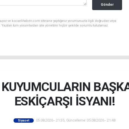
Gönder
nuyor ve kocaelihaberi.com sitesine yaptığınız yorumunuzla ilgili doğrudan veya
. Yazılan tüm yorumlardan site yönetimi hiçbir şekilde sorumlu tutulamaz.
İ KUYUMCULARIN BAŞK
ESKİÇARŞI İSYANI!
05.08.2026 - 21:35, Güncelleme: 05.08.2026 - 21:48
Siyaset