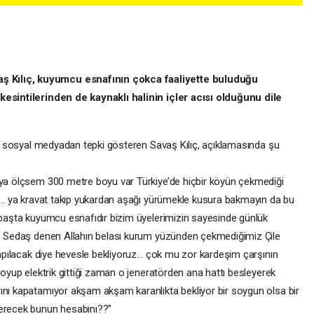
 Kılıç, kuyumcu esnafının çokca faaliyette buluduğu
 kesintilerinden de kaynaklı halinin içler acısı olduğunu dile
rak sosyal medyadan tepki gösteren Savaş Kılıç, açıklamasında şu
ıya ölçsem 300 metre boyu var Türkiye’de hiçbir köyün çekmediği
yor… ya kravat takıp yukardan aşağı yürümekle kusura bakmayın da bu
n başta kuyumcu esnafıdır bizim üyelerimizin sayesinde günlük
da… Sedaş denen Allahın belası kurum yüzünden çekmediğimiz Çile
 yapılacak diye hevesle bekliyoruz… çok mu zor kardeşim çarşının
koyup elektrik gittiği zaman o jeneratörden ana hattı besleyerek
ını kapatamıyor akşam akşam karanlıkta bekliyor bir soygun olsa bir
verecek bunun hesabını??"