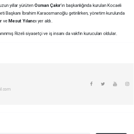
 uzun yıllar yürüten
Osman Çakır
’ın başkanlığında kurulan Kocaeli
eyeti Başkanı İbrahim Karaosmanoğlu getirilirken, yönetim kurulunda
ır
ve
Mesut Yılancı
yer aldı..
mış Rizeli siyasetçi ve iş insanı da vakfın kurucuları oldular..
il.com