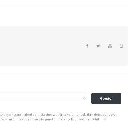
Gönder
nuyor ve kocaelihaberi.com sitesine yaptığınız yorumunuzla ilgili doğrudan veya
. Yazılan tüm yorumlardan site yönetimi hiçbir şekilde sorumlu tutulamaz.