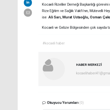
Kocaeli Rizeliler Derneği Başkanlığı görevini
Rize Eğitim ve Sağlık Vakfı’nın, Mütevelli H
ise
Ali Sarı, Murat Ustaoğlu, Osman Çak
Kocaeli ve Gebze Bölgesinden çok sayıda tanın
#kocaeli haber
HABER MERKEZİ
kocaelihaberi41@gma
Okuyucu Yorumları
(0)