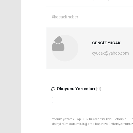
#kocaeli haber
CENGİZ YUCAK
cyucak@yahoo.com
Okuyucu Yorumları
(0)
Yorum yazarak Topluluk Kuralları’nı kabul etmiş bulu
dolaylı tüm sorumluluğu tek başınıza üstleniyorsunuz