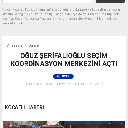
Yorum yazarak Topluluk Kuralları’nı kabul etmiş bulunuyor ve kocaelihaberi.com
sitesine yaptığınız yorumunuzla ilgili doğrudan veya dolaylı tüm sorumluluğu tek
başınıza üstleniyorsunuz. Yazılan tüm yorumlardan site yönetimi hiçbir şekilde
sorumlu tutulamaz.
Anasayfa
Güncel
OĞUZ ŞERİFALİOĞLU SEÇİM
KOORDİNASYON MERKEZİNİ AÇTI
GÜNCEL
03.08.2026 - 21:45, Güncelleme: 03.08.2026 - 22:16
KOCAELİ HABERİ