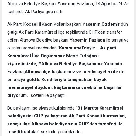
Altınova Belediye Başkanı
Yasemin Fazlaca,
14 Ağustos 2025
tarihinde Ak Partiye geçmişti.
Ak Parti Kocaeli İl Kadın Kolları başkanı Y
asemin Özdemir
dün
gittiği Ak Parti Karamürsel ilçe teşkilatında CHP'den transfer
edilen Altınova Belediye başkanı
Yasemin Fazlaca
ile tanıştı ve
o anları sosyal medyadan "
Karamürsel’deyiz… Ak parti
Karamürsel İlçe Başkanımız Mecit Erdoğan’ı
ziyaretimizde, #Altınova Belediye Başkanımız Yasemin
Fazlaca,Altınova ilçe başkanımız ve meclis üyeleri ile de
bir araya geldik. Kendileriyle tanışmaktan büyük
memnuniyet duydum. Başkanımıza ve ekibine başarılar
diliyorum.
" sözleri ile paylaştı..
Bu paylaşım ise siyaset kulislerinde "
31 Mart'ta Karamürsel
belediyesini CHP'ye kaptıran Ak Parti Kocaeli kurmayları,
komşu ilçe Altınova belediyesinin CHP'den tarnsferi ile
teselli buldular
" şeklinde yorumlandı..