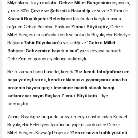
Milyonlarca liraya malolan
Gebze Millet Bahçesinin
inşasının,
yüzde 80'ni
Çevre ve Şehircilik Bakanlığı
ve yüzde 20'sini de
Kocaeli Büyükşehir Belediyesi
tarafından karşılamasına
rağmen Gebze Belediye Başkanı
Zinnur Büyükgöz,
Gebze
Millet Bahçesinin sağında kendi ve solunda Büyükşehir Belediye
Başkanı
Tahir Büyükakın'
ın yer aldığı ve "
Gebze Millet
Bahçesi Gebzemize hayırlı olsun"
yazılı devasa pankartı
Gebze'nin en görünür yerlerine astırmıştı.
Biz o zaman bunu haberleştirerek
"Siz kendi fotoğrafınızı en
başa yerleştirerek, kendi reklamınızı yapmışsınız ama bu
projenin hayata geçirilmesinde maddi olarak hangi
katkınız var sayın Başkan Zinnur Büyükgöx"
diye
sormuştuk..
Zinnur Büyükgöz bugünde sosyal medya sayfasından Kocaeli
Büyükşehir Belediyesi tarafından yapımı sürdürülen Gebze
Millet Bahçesi Kavşağı Projesini "
Gebze’mizin trafik yükünü