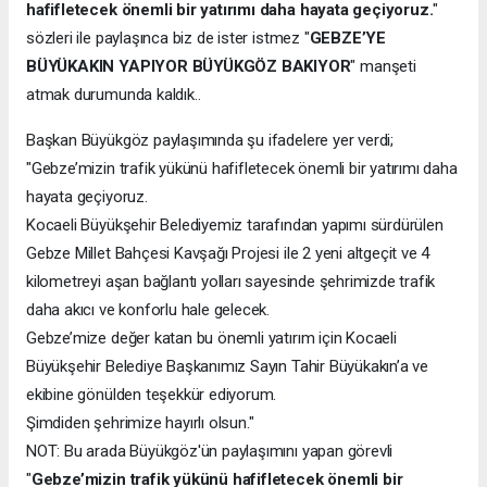
hafifletecek önemli bir yatırımı daha hayata geçiyoruz.
"
sözleri ile paylaşınca biz de ister istmez "
GEBZE’YE
BÜYÜKAKIN YAPIYOR BÜYÜKGÖZ BAKIYOR
" manşeti
atmak durumunda kaldık..
Başkan Büyükgöz paylaşımında şu ifadelere yer verdi;
"Gebze’mizin trafik yükünü hafifletecek önemli bir yatırımı daha
hayata geçiyoruz.
Kocaeli Büyükşehir Belediyemiz tarafından yapımı sürdürülen
Gebze Millet Bahçesi Kavşağı Projesi ile 2 yeni altgeçit ve 4
kilometreyi aşan bağlantı yolları sayesinde şehrimizde trafik
daha akıcı ve konforlu hale gelecek.
Gebze’mize değer katan bu önemli yatırım için Kocaeli
Büyükşehir Belediye Başkanımız Sayın Tahir Büyükakın’a ve
ekibine gönülden teşekkür ediyorum.
Şimdiden şehrimize hayırlı olsun."
NOT: Bu arada Büyükgöz'ün paylaşımını yapan görevli
"
Gebze’mizin trafik yükünü hafifletecek önemli bir