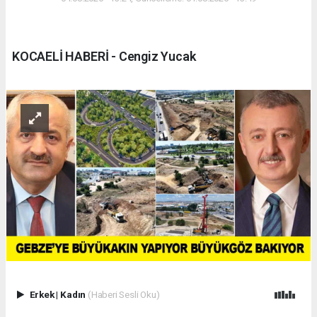
KOCAELİ HABERİ - Cengiz Yucak
Erkek
|
Kadın
(Haberi Sesli Oku)