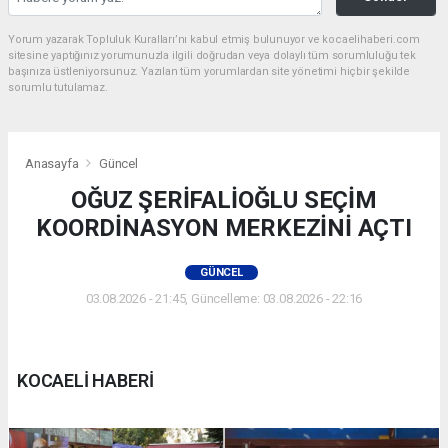
Yorum yazarak Topluluk Kuralları’nı kabul etmiş bulunuyor ve kocaelihaberi.com
sitesine yaptığınız yorumunuzla ilgili doğrudan veya dolaylı tüm sorumluluğu tek
başınıza üstleniyorsunuz. Yazılan tüm yorumlardan site yönetimi hiçbir şekilde
sorumlu tutulamaz.
Anasayfa
Güncel
OĞUZ ŞERİFALİOĞLU SEÇİM
KOORDİNASYON MERKEZİNİ AÇTI
GÜNCEL
03.08.2026 - 21:45, Güncelleme: 03.08.2026 - 22:16
KOCAELİ HABERİ