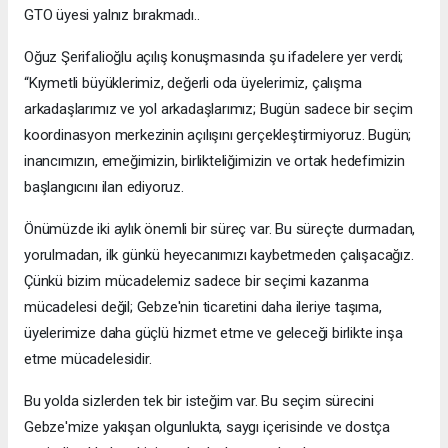
GTO üyesi yalnız bırakmadı..
Oğuz Şerifalioğlu açılış konuşmasında şu ifadelere yer verdi;
“Kıymetli büyüklerimiz, değerli oda üyelerimiz, çalışma
arkadaşlarımız ve yol arkadaşlarımız; Bugün sadece bir seçim
koordinasyon merkezinin açılışını gerçekleştirmiyoruz. Bugün;
inancımızın, emeğimizin, birlikteliğimizin ve ortak hedefimizin
başlangıcını ilan ediyoruz.
Önümüzde iki aylık önemli bir süreç var. Bu süreçte durmadan,
yorulmadan, ilk günkü heyecanımızı kaybetmeden çalışacağız.
Çünkü bizim mücadelemiz sadece bir seçimi kazanma
mücadelesi değil; Gebze'nin ticaretini daha ileriye taşıma,
üyelerimize daha güçlü hizmet etme ve geleceği birlikte inşa
etme mücadelesidir.
Bu yolda sizlerden tek bir isteğim var. Bu seçim sürecini
Gebze'mize yakışan olgunlukta, saygı içerisinde ve dostça