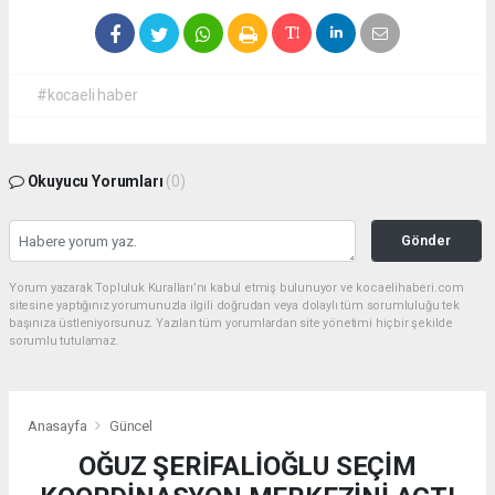
#kocaeli haber
Okuyucu Yorumları
(0)
Gönder
Yorum yazarak Topluluk Kuralları’nı kabul etmiş bulunuyor ve kocaelihaberi.com
sitesine yaptığınız yorumunuzla ilgili doğrudan veya dolaylı tüm sorumluluğu tek
başınıza üstleniyorsunuz. Yazılan tüm yorumlardan site yönetimi hiçbir şekilde
sorumlu tutulamaz.
Anasayfa
Güncel
OĞUZ ŞERİFALİOĞLU SEÇİM