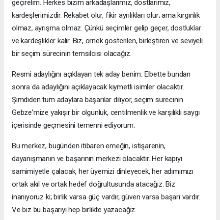
geçirelim. Herkes bizim arkadaşlarımız, dostlarımız,
kardeşlerimizdir. Rekabet olur, fikir ayrılıkları olur; ama kırgınlık
olmaz, ayrışma olmaz. Çünkü seçimler gelip geçer, dostluklar
ve kardeşlikler kalır. Biz, örnek gösterilen, birleştiren ve seviyeli
bir seçim sürecinin temsilcisi olacağız.
Resmi adaylığını açıklayan tek aday benim. Elbette bundan
sonra da adaylığını açıklayacak kıymetli isimler olacaktır.
Şimdiden tüm adaylara başarılar diliyor, seçim sürecinin
Gebze'mize yakışır bir olgunluk, centilmenlik ve karşılıklı saygı
içerisinde geçmesini temenni ediyorum.
Bu merkez, bugünden itibaren emeğin, istişarenin,
dayanışmanın ve başarının merkezi olacaktır. Her kapıyı
samimiyetle çalacak, her üyemizi dinleyecek, her adımımızı
ortak akıl ve ortak hedef doğrultusunda atacağız. Biz
inanıyoruz ki; birlik varsa güç vardır, güven varsa başarı vardır.
Ve biz bu başarıyı hep birlikte yazacağız.