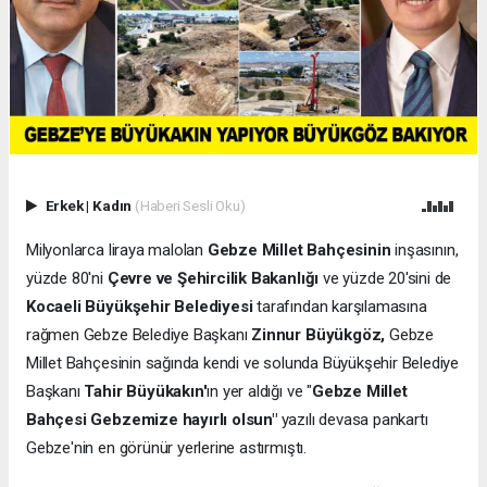
Erkek
|
Kadın
(Haberi Sesli Oku)
Milyonlarca liraya malolan
Gebze Millet Bahçesinin
inşasının,
yüzde 80'ni
Çevre ve Şehircilik Bakanlığı
ve yüzde 20'sini de
Kocaeli Büyükşehir Belediyesi
tarafından karşılamasına
rağmen Gebze Belediye Başkanı
Zinnur Büyükgöz,
Gebze
Millet Bahçesinin sağında kendi ve solunda Büyükşehir Belediye
Başkanı
Tahir Büyükakın'
ın yer aldığı ve "
Gebze Millet
Bahçesi Gebzemize hayırlı olsun"
yazılı devasa pankartı
Gebze'nin en görünür yerlerine astırmıştı.