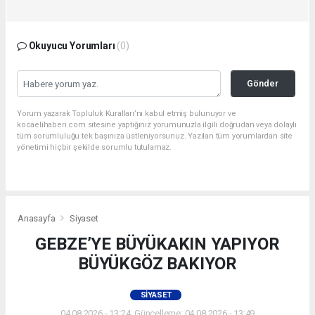
Okuyucu Yorumları
(0)
Gönder
Yorum yazarak Topluluk Kuralları’nı kabul etmiş bulunuyor ve
kocaelihaberi.com sitesine yaptığınız yorumunuzla ilgili doğrudan veya dolaylı
tüm sorumluluğu tek başınıza üstleniyorsunuz. Yazılan tüm yorumlardan site
yönetimi hiçbir şekilde sorumlu tutulamaz.
Anasayfa
Siyaset
GEBZE’YE BÜYÜKAKIN YAPIYOR
BÜYÜKGÖZ BAKIYOR
SIYASET
04.08.2026 - 13:24, Güncelleme: 04.08.2026 - 13:49