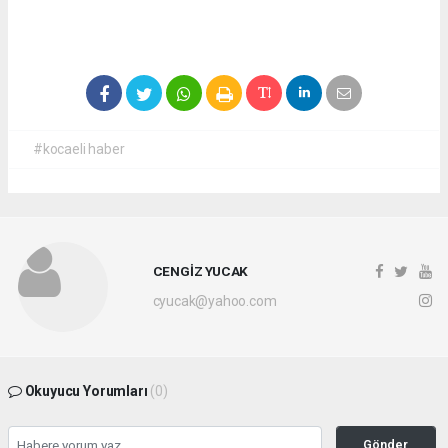
#kocaeli haber
CENGİZ YUCAK
cyucak@yahoo.com
Okuyucu Yorumları
(0)
Gönder