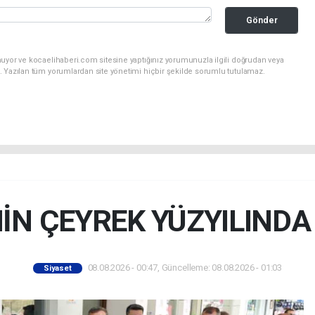
Gönder
nuyor ve kocaelihaberi.com sitesine yaptığınız yorumunuzla ilgili doğrudan veya
. Yazılan tüm yorumlardan site yönetimi hiçbir şekilde sorumlu tutulamaz.
İN ÇEYREK YÜZYILIND
08.08.2026 - 00:47, Güncelleme: 08.08.2026 - 01:03
Siyaset