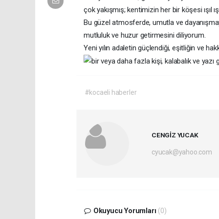
çok yakışmış; kentimizin her bir köşesi ışı
Bu güzel atmosferde, umutla ve dayanışmayla 
mutluluk ve huzur getirmesini diliyorum.
Yeni yılın adaletin güçlendiği, eşitliğin ve ha
#kocaeli haberler
CENGİZ YUCAK
cyucak@yahoo.com
Okuyucu Yorumları
(0)