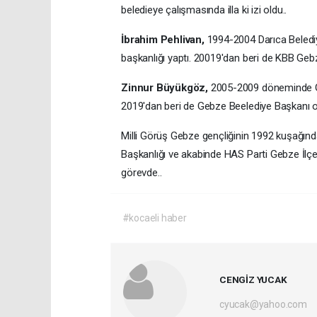
beledieye çalışmasında illa ki izi oldu..
İbrahim Pehlivan,
1994-2004 Darıca Beled
başkanlığı yaptı. 20019'dan beri de KBB Ge
Zinnur Büyükgöz,
2005-2009 döneminde Ge
2019'dan beri de Gebze Beelediye Başkanı o
Milli Görüş Gebze gençliğinin 1992 kuşağın
Başkanlığı ve akabinde HAS Parti Gebze İlçe
görevde..
#kocaeli haber
CENGİZ YUCAK
cyucak@yahoo.com