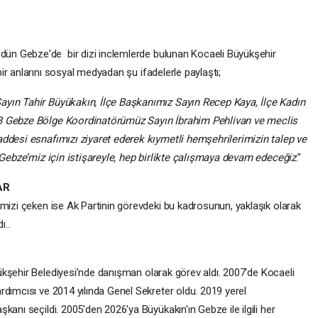
dün Gebze'de bir dizi inclemlerde bulunan Kocaeli Büyükşehir
bir anlarını sosyal medyadan şu ifadelerle paylaştı;
yın Tahir Büyükakın, İlçe Başkanımız Sayın Recep Kaya, İlçe Kadın
BB Gebze Bölge Koordinatörümüz Sayın İbrahim Pehlivan ve meclis
addesi esnafımızı ziyaret ederek kıymetli hemşehrilerimizin talep ve
. Gebze’miz için istişareyle, hep birlikte çalışmaya devam edeceğiz
."
AR
imizi çeken ise Ak Partinin görevdeki bu kadrosunun, yaklaşık olarak
ı..
ükşehir Belediyesi’nde danışman olarak görev aldı. 2007'de Kocaeli
rdımcısı ve 2014 yılında Genel Sekreter oldu. 2019 yerel
anı seçildi. 2005'den 2026'ya Büyükakın'ın Gebze ile ilgili her