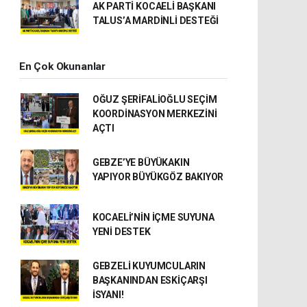
AK PARTİ KOCAELİ BAŞKANI
TALUS’A MARDİNLİ DESTEĞİ
En Çok Okunanlar
OĞUZ ŞERİFALİOĞLU SEÇİM
KOORDİNASYON MERKEZİNİ
AÇTI
GEBZE’YE BÜYÜKAKIN
YAPIYOR BÜYÜKGÖZ BAKIYOR
KOCAELİ’NİN İÇME SUYUNA
YENİ DESTEK
GEBZELİ KUYUMCULARIN
BAŞKANINDAN ESKİÇARŞI
İSYANI!