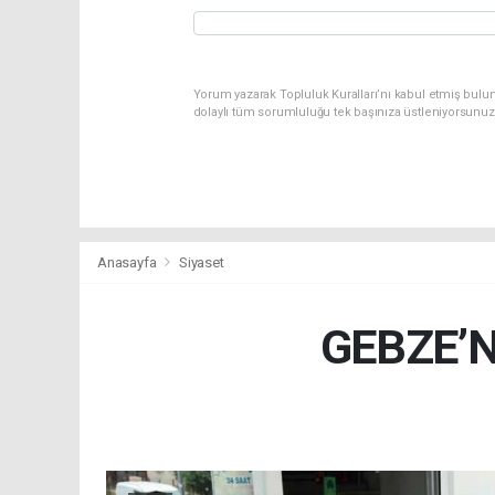
Yorum yazarak Topluluk Kuralları’nı kabul etmiş bulu
dolaylı tüm sorumluluğu tek başınıza üstleniyorsunuz
Anasayfa
Siyaset
GEBZE’N