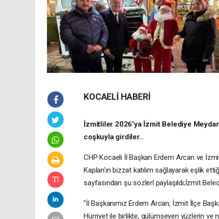
KOCAELİ HABERİ
İzmitliler 2026'ya İzmit Belediye Meydan
coşkuyla girdiler..
CHP Kocaeli İl Başkan Erdem Arcan ve İzmit
Kaplan'ın bizzat katılım sağlayarak eşlik ett
sayfasından şu sözlerl paylaşıldı;İzmit Bel
"İl Başkanımız Erdem Arcan, İzmit İlçe Ba
Hürriyet ile birlikte, gülümseyen yüzlerin ve