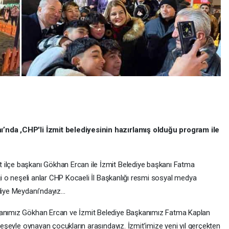
ı’nda ,CHP'li İzmit belediyesinin hazırlamış olduğu program ile
 ilçe başkanı Gökhan Ercan ile İzmit Belediye başkanı Fatma
iği o neşeli anlar CHP Kocaeli İl Başkanlığı resmi sosyal medya
ediye Meydanı’ndayız…
şkanımız Gökhan Ercan ve İzmit Belediye Başkanımız Fatma Kaplan
 neşeyle oynayan çocukların arasındayız. İzmit’imize yeni yıl gerçekten