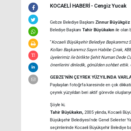
KOCAELİ HABERİ - Cengiz Yucak
Gebze Belediye Başkanı
Zinnur Büyükgöz
Belediye Başkanı
Tahir Büyükakın
ile olan 
"
Kocaeli Büyükşehir Belediye Başkanımız Sa
Kolları Başkanımız Sayın Habibe Çırak, K
üyelerimiz ile birlikte Şehit Numan Dede C
önerilerini dinledik, gönülden sohbet ettik
GEBZE’NİN ÇEYREK YÜZYILINDA VARL
Paylaşılan fotoğrfa karesinde en çok dikkat
çeyrek yüzyıldan beri aktif görevde oluşlarıyd
Şöyle ki;
Tahir Büyükakın,
2005 yılında, Kocaeli Büy
Büyükşehir Belediyesi’nde Genel Sekreter Ya
seçimlerinde Kocaeli Büyükşehir Belediye başk