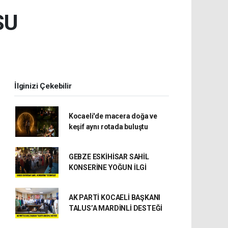
SU
İlginizi Çekebilir
Kocaeli'de macera doğa ve
keşif aynı rotada buluştu
GEBZE ESKİHİSAR SAHİL
KONSERİNE YOĞUN İLGİ
AK PARTİ KOCAELİ BAŞKANI
TALUS’A MARDİNLİ DESTEĞİ