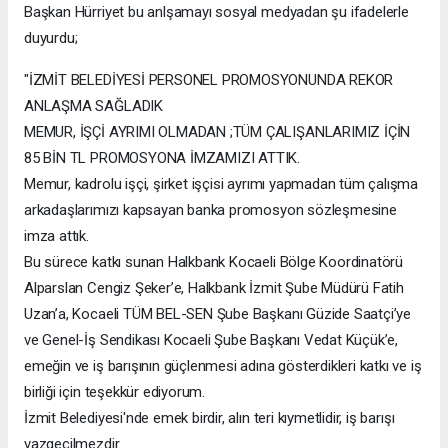
Başkan Hürriyet bu anlşamayı sosyal medyadan şu ifadelerle
duyurdu;
"İZMİT BELEDİYESİ PERSONEL PROMOSYONUNDA REKOR
ANLAŞMA SAĞLADIK
MEMUR, İŞÇİ AYRIMI OLMADAN ;TÜM ÇALIŞANLARIMIZ İÇİN
85 BİN TL PROMOSYONA İMZAMIZI ATTIK.
Memur, kadrolu işçi, şirket işçisi ayrımı yapmadan tüm çalışma
arkadaşlarımızı kapsayan banka promosyon sözleşmesine
imza attık.
Bu sürece katkı sunan Halkbank Kocaeli Bölge Koordinatörü
Alparslan Cengiz Şeker’e, Halkbank İzmit Şube Müdürü Fatih
Uzan’a, Kocaeli TÜM BEL-SEN Şube Başkanı Güzide Saatçi’ye
ve Genel-İş Sendikası Kocaeli Şube Başkanı Vedat Küçük’e,
emeğin ve iş barışının güçlenmesi adına gösterdikleri katkı ve iş
birliği için teşekkür ediyorum.
İzmit Belediyesi'nde emek birdir, alın teri kıymetlidir, iş barışı
vazgeçilmezdir.