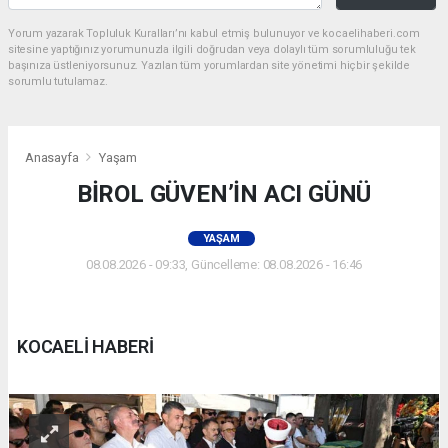
Yorum yazarak Topluluk Kuralları’nı kabul etmiş bulunuyor ve kocaelihaberi.com
sitesine yaptığınız yorumunuzla ilgili doğrudan veya dolaylı tüm sorumluluğu tek
başınıza üstleniyorsunuz. Yazılan tüm yorumlardan site yönetimi hiçbir şekilde
sorumlu tutulamaz.
Anasayfa
Yaşam
BİROL GÜVEN’İN ACI GÜNÜ
YAŞAM
08.08.2026 - 09:33, Güncelleme: 08.08.2026 - 16:46
KOCAELİ HABERİ