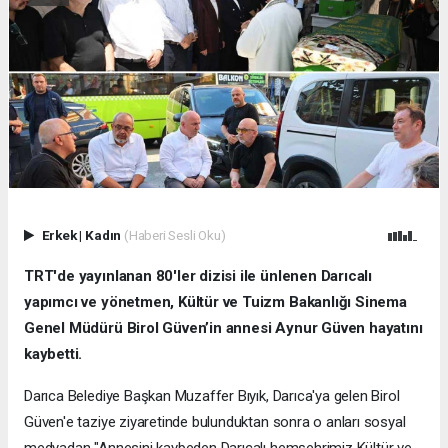
Erkek
|
Kadın
(Haberi Sesli Oku)
TRT'de yayınlanan 80'ler dizisi ile ünlenen Darıcalı
yapımcı ve yönetmen, Kültür ve Tuizm Bakanlığı Sinema
Genel Müdürü Birol Güven’in annesi Aynur Güven hayatını
kaybetti.
Darıca Belediye Başkan Muzaffer Bıyık, Darıca'ya gelen Birol
Güven'e taziye ziyaretinde bulunduktan sonra o anları sosyal
medyadan "Annesini kaybeden Darıcalı hemşehrimiz Kültür ve