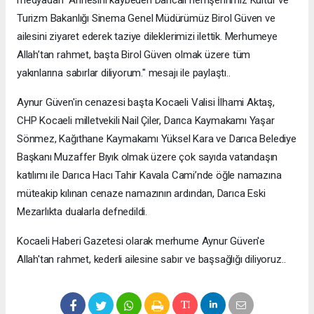
Turizm Bakanlığı Sinema Genel Müdürümüz Birol Güven ve
ailesini ziyaret ederek taziye dileklerimizi ilettik. Merhumeye
Allah’tan rahmet, başta Birol Güven olmak üzere tüm
yakınlarına sabırlar diliyorum." mesajı ile paylaştı..
Aynur Güven'in cenazesi başta Kocaeli Valisi İlhami Aktaş,
CHP Kocaeli milletvekili Nail Çiler, Darıca Kaymakamı Yaşar
Sönmez, Kağıthane Kaymakamı Yüksel Kara ve Darıca Belediye
Başkanı Muzaffer Bıyık olmak üzere çok sayıda vatandaşın
katılımı ile Darıca Hacı Tahir Kavala Cami’nde öğle namazına
müteakip kılınan cenaze namazının ardından, Darıca Eski
Mezarlıkta dualarla defnedildi.
Kocaeli Haberi Gazetesi olarak merhume Aynur Güven'e
Allah'tan rahmet, kederli ailesine sabır ve başsağlığı diliyoruz..