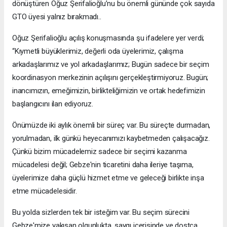
dönüştüren Oğuz Şerifalioğlu’nu bu önemli gününde çok sayıda
GTO üyesi yalnız bırakmadı..
Oğuz Şerifalioğlu açılış konuşmasında şu ifadelere yer verdi;
“Kıymetli büyüklerimiz, değerli oda üyelerimiz, çalışma
arkadaşlarımız ve yol arkadaşlarımız; Bugün sadece bir seçim
koordinasyon merkezinin açılışını gerçekleştirmiyoruz. Bugün;
inancımızın, emeğimizin, birlikteliğimizin ve ortak hedefimizin
başlangıcını ilan ediyoruz.
Önümüzde iki aylık önemli bir süreç var. Bu süreçte durmadan,
yorulmadan, ilk günkü heyecanımızı kaybetmeden çalışacağız.
Çünkü bizim mücadelemiz sadece bir seçimi kazanma
mücadelesi değil; Gebze'nin ticaretini daha ileriye taşıma,
üyelerimize daha güçlü hizmet etme ve geleceği birlikte inşa
etme mücadelesidir.
Bu yolda sizlerden tek bir isteğim var. Bu seçim sürecini
Gebze'mize yakışan olgunlukta, saygı içerisinde ve dostça