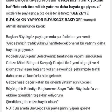
Millet Bahçesi Kavşağı Projesini "
Gebze’mizin trafik yükünü
hafifletecek önemli bir yatırımı daha hayata geçiyoruz.
"
sözleri ile paylaşınca biz de ister istmez "
GEBZE’YE
BÜYÜKAKIN YAPIYOR BÜYÜKGÖZ BAKIYOR
" manşeti
atmak durumunda kaldık..
Başkan Büyükgöz paylaşımında şu ifadelere yer verdi;
"Gebze’mizin trafik yükünü hafifletecek önemli bir yatırımı daha
hayata geçiyoruz.
Kocaeli Büyükşehir Belediyemiz tarafından yapımı sürdürülen
Gebze Millet Bahçesi Kavşağı Projesi ile 2 yeni altgeçit ve 4
kilometreyi aşan bağlantı yolları sayesinde şehrimizde trafik
daha akıcı ve konforlu hale gelecek.
Gebze’mize değer katan bu önemli yatırım için Kocaeli
Büyükşehir Belediye Başkanımız Sayın Tahir Büyükakın’a ve
ekibine gönülden teşekkür ediyorum.
Şimdiden şehrimize hayırlı olsun."
NOT: Bu arada Büyükgöz'ün paylaşımını yapan görevli