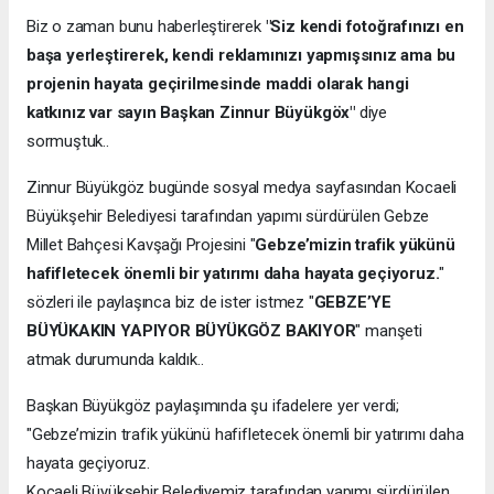
Biz o zaman bunu haberleştirerek
"Siz kendi fotoğrafınızı en
başa yerleştirerek, kendi reklamınızı yapmışsınız ama bu
projenin hayata geçirilmesinde maddi olarak hangi
katkınız var sayın Başkan Zinnur Büyükgöx"
diye
sormuştuk..
Zinnur Büyükgöz bugünde sosyal medya sayfasından Kocaeli
Büyükşehir Belediyesi tarafından yapımı sürdürülen Gebze
Millet Bahçesi Kavşağı Projesini "
Gebze’mizin trafik yükünü
hafifletecek önemli bir yatırımı daha hayata geçiyoruz.
"
sözleri ile paylaşınca biz de ister istmez "
GEBZE’YE
BÜYÜKAKIN YAPIYOR BÜYÜKGÖZ BAKIYOR
" manşeti
atmak durumunda kaldık..
Başkan Büyükgöz paylaşımında şu ifadelere yer verdi;
"Gebze’mizin trafik yükünü hafifletecek önemli bir yatırımı daha
hayata geçiyoruz.
Kocaeli Büyükşehir Belediyemiz tarafından yapımı sürdürülen