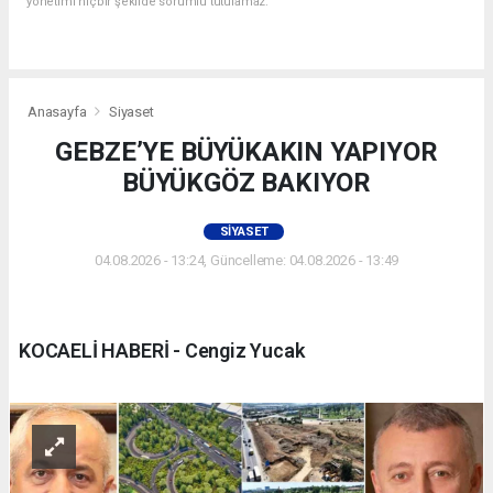
yönetimi hiçbir şekilde sorumlu tutulamaz.
Anasayfa
Siyaset
GEBZE’YE BÜYÜKAKIN YAPIYOR
BÜYÜKGÖZ BAKIYOR
SIYASET
04.08.2026 - 13:24, Güncelleme: 04.08.2026 - 13:49
KOCAELİ HABERİ - Cengiz Yucak