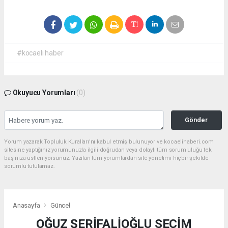
#kocaeli haber
Okuyucu Yorumları
(0)
Gönder
Yorum yazarak Topluluk Kuralları’nı kabul etmiş bulunuyor ve kocaelihaberi.com
sitesine yaptığınız yorumunuzla ilgili doğrudan veya dolaylı tüm sorumluluğu tek
başınıza üstleniyorsunuz. Yazılan tüm yorumlardan site yönetimi hiçbir şekilde
sorumlu tutulamaz.
Anasayfa
Güncel
OĞUZ ŞERİFALİOĞLU SEÇİM