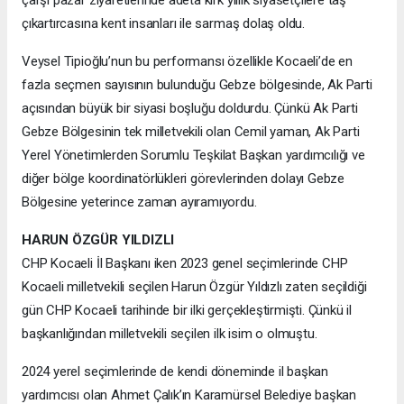
çıkartırcasına kent insanları ile sarmaş dolaş oldu.
Veysel Tipioğlu’nun bu performansı özellikle Kocaeli’de en
fazla seçmen sayısının bulunduğu Gebze bölgesinde, Ak Parti
açısından büyük bir siyasi boşluğu doldurdu. Çünkü Ak Parti
Gebze Bölgesinin tek milletvekili olan Cemil yaman, Ak Parti
Yerel Yönetimlerden Sorumlu Teşkilat Başkan yardımcılığı ve
diğer bölge koordinatörlükleri görevlerinden dolayı Gebze
Bölgesine yeterince zaman ayıramıyordu.
HARUN ÖZGÜR YILDIZLI
CHP Kocaeli İl Başkanı iken 2023 genel seçimlerinde CHP
Kocaeli milletvekili seçilen Harun Özgür Yıldızlı zaten seçildiği
gün CHP Kocaeli tarihinde bir ilki gerçekleştirmişti. Çünkü il
başkanlığından milletvekili seçilen ilk isim o olmuştu.
2024 yerel seçimlerinde de kendi döneminde il başkan
yardımcısı olan Ahmet Çalık’ın Karamürsel Belediye başkan