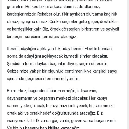
geçirelim. Herkes bizim arkadaşlarımız, dostlarımız,
kardeşlerimizdir. Rekabet olur, fikir ayrılıkları olur; ama kırgınlık
olmaz, ayrışma olmaz. Çünkü seçimler gelip geçer, dostluklar
ve kardeşlikler kalır. Biz, örnek gösterilen, birleştiren ve seviyeli
bir seçim sürecinin temsilcisi olacağız.
Resmi adaylığını açıklayan tek aday benim. Elbette bundan
sonra da adaylığını açıklayacak kıymetli isimler olacaktır.
Şimdiden tüm adaylara başarılar diliyor, seçim sürecinin
Gebze'mize yakışır bir olgunluk, centilmenlik ve karşılıklı saygı
içerisinde geçmesini temenni ediyorum.
Bu merkez, bugünden itibaren emeğin, istişarenin,
dayanışmanın ve başarının merkezi olacaktır. Her kapıyı
samimiyetle çalacak, her üyemizi dinleyecek, her adımımızı
ortak akıl ve ortak hedef doğrultusunda atacağız. Biz
inanıyoruz ki; birlik varsa güç vardır, güven varsa başarı vardır.
Ve biz bu başarıyı hep birlikte yazacağız.