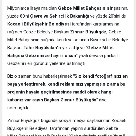
Milyonlarca liraya malolan
Gebze Millet Bahçesinin
inşasının,
yüzde 80'ni
Çevre ve Şehircilik Bakanlığı
ve yüzde 20'sini de
Kocaeli Büyükşehir Belediyesi
tarafından karşılamasına
rağmen Gebze Belediye Başkanı
Zinnur Büyükgöz,
Gebze
Millet Bahçesinin sağında kendi ve solunda Büyükşehir Belediye
Başkanı
Tahir Büyükakın'
ın yer aldığı ve "
Gebze Millet
Bahçesi Gebzemize hayırlı olsun"
yazılı devasa pankartı
Gebze'nin en görünür yerlerine astırmıştı.
Biz o zaman bunu haberleştirerek
"Siz kendi fotoğrafınızı en
başa yerleştirerek, kendi reklamınızı yapmışsınız ama bu
projenin hayata geçirilmesinde maddi olarak hangi
katkınız var sayın Başkan Zinnur Büyükgöx"
diye
sormuştuk..
Zinnur Büyükgöz bugünde sosyal medya sayfasından Kocaeli
Büyükşehir Belediyesi tarafından yapımı sürdürülen Gebze