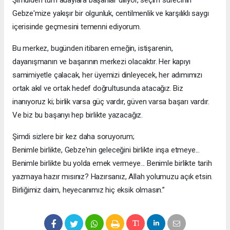
Şimdiden tüm adaylara başarılar diliyor, seçim sürecinin
Gebze'mize yakışır bir olgunluk, centilmenlik ve karşılıklı saygı
içerisinde geçmesini temenni ediyorum.
Bu merkez, bugünden itibaren emeğin, istişarenin,
dayanışmanın ve başarının merkezi olacaktır. Her kapıyı
samimiyetle çalacak, her üyemizi dinleyecek, her adımımızı
ortak akıl ve ortak hedef doğrultusunda atacağız. Biz
inanıyoruz ki; birlik varsa güç vardır, güven varsa başarı vardır.
Ve biz bu başarıyı hep birlikte yazacağız.
Şimdi sizlere bir kez daha soruyorum;
Benimle birlikte, Gebze'nin geleceğini birlikte inşa etmeye...
Benimle birlikte bu yolda emek vermeye... Benimle birlikte tarih
yazmaya hazır mısınız? Hazırsanız, Allah yolumuzu açık etsin.
Birliğimiz daim, heyecanımız hiç eksik olmasın.”