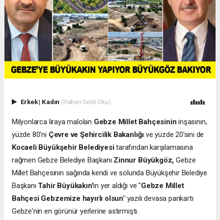
Erkek
|
Kadın
(Haberi Sesli Oku)
Milyonlarca liraya malolan
Gebze Millet Bahçesinin
inşasının,
yüzde 80'ni
Çevre ve Şehircilik Bakanlığı
ve yüzde 20'sini de
Kocaeli Büyükşehir Belediyesi
tarafından karşılamasına
rağmen Gebze Belediye Başkanı
Zinnur Büyükgöz,
Gebze
Millet Bahçesinin sağında kendi ve solunda Büyükşehir Belediye
Başkanı
Tahir Büyükakın'
ın yer aldığı ve "
Gebze Millet
Bahçesi Gebzemize hayırlı olsun"
yazılı devasa pankartı
Gebze'nin en görünür yerlerine astırmıştı.