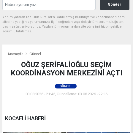
Gönder
Yorum yazarak Topluluk Kuralları’nı kabul etmiş bulunuyor ve kocaelihaberi.com
sitesine yaptığınız yorumunuzla ilgili doğrudan veya dolaylı tüm sorumluluğu tek
başınıza üstleniyorsunuz. Yazılan tüm yorumlardan site yönetimi hiçbir şekilde
sorumlu tutulamaz.
Anasayfa
Güncel
OĞUZ ŞERİFALİOĞLU SEÇİM
KOORDİNASYON MERKEZİNİ AÇTI
GÜNCEL
03.08.2026 - 21:45, Güncelleme: 03.08.2026 - 22:16
KOCAELİ HABERİ