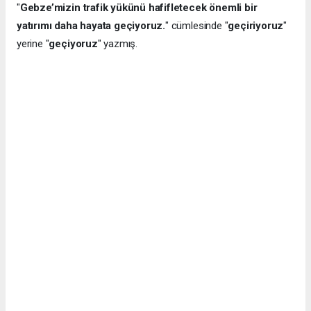
"
Gebze’mizin trafik yükünü hafifletecek önemli bir
yatırımı daha hayata geçiyoruz.
" cümlesinde "
geçiriyoruz
"
yerine "
geçiyoruz
" yazmış.