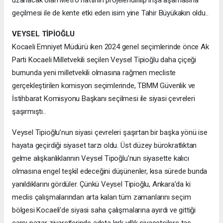
geçilmesi ile de kente etki eden isim yine Tahir Büyükakın oldu..
VEYSEL TİPİOĞLU
Kocaeli Emniyet Müdürü iken 2024 genel seçimlerinde önce Ak
Parti Kocaeli Milletvekili seçilen Veysel Tipioğlu daha çiçeği
burnunda yeni milletvekili olmasına rağmen mecliste
gerçekleştirilen komisyon seçimlerinde, TBMM Güvenlik ve
İstihbarat Komisyonu Başkanı seçilmesi ile siyasi çevreleri
şaşırmıştı..
Veysel Tipioğlu’nun siyasi çevreleri şaşırtan bir başka yönü ise
hayata geçirdiği siyaset tarzı oldu. Üst düzey bürokratlıktan
gelme alışkanlıklarının Veysel Tipoğlu’nun siyasette kalıcı
olmasına engel teşkil edeceğini düşünenler, kısa sürede bunda
yanıldıklarını gördüler. Çünkü Veysel Tipioğlu, Ankara’da ki
meclis çalışmalarından arta kalan tüm zamanlarını seçim
bölgesi Kocaeli’de siyasi saha çalışmalarına ayırdı ve gittiği
çarşı pazar ziyaretlerinde adeta kırk yıllık siyasetçilere taş