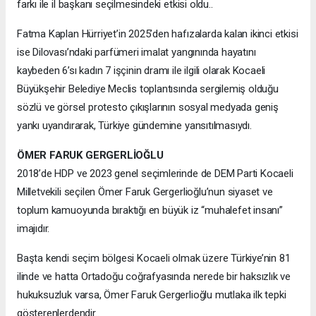
farkı ile il başkanı seçilmesindeki etkisi oldu..
Fatma Kaplan Hürriyet’in 2025’den hafızalarda kalan ikinci etkisi
ise Dilovası’ndaki parfümeri imalat yangınında hayatını
kaybeden 6’sı kadın 7 işçinin dramı ile ilgili olarak Kocaeli
Büyükşehir Belediye Meclis toplantısında sergilemiş olduğu
sözlü ve görsel protesto çıkışlarının sosyal medyada geniş
yankı uyandırarak, Türkiye gündemine yansıtılmasıydı.
ÖMER FARUK GERGERLİOĞLU
2018’de HDP ve 2023 genel seçimlerinde de DEM Parti Kocaeli
Milletvekili seçilen Ömer Faruk Gergerlioğlu’nun siyaset ve
toplum kamuoyunda bıraktığı en büyük iz “muhalefet insanı”
imajıdır.
Başta kendi seçim bölgesi Kocaeli olmak üzere Türkiye’nin 81
ilinde ve hatta Ortadoğu coğrafyasında nerede bir haksızlık ve
hukuksuzluk varsa, Ömer Faruk Gergerlioğlu mutlaka ilk tepki
gösterenlerdendir..