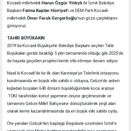
Kocaeli milletvekili
Harun Özgür Yıldızlı
ile İzmit Belediye
Başkanı
Fatma Kaplan Hürriyet
’i ve DEM Parti Kocaeli
milletvekili
Ömer Faruk Gergerlioğlu
’nun göze çarptıklarını
görüyoruz..
TAHİR BÜYÜKAKIN
2019’da Kocaeli Büyükşehir Belediye Başkanı seçilen Tahir
Büyükakın geride bıraktığı 5 yılın tamamında olduğu gibi 2025’de
de hayata geçirilen projeleri kente etki etmeye devam ediyor.
Nasıl ki Kocaeli’de bir ilk olan Karetepe’ye Teleferik istasyonu
kurulmasında en büyük etki sahibi o olduysa, Gebze’de askeri
kışladan boşalan 640 dönüm büyüklüğündeki koca araziye
TOKİ tarafından konut yapımının önüne geçilmesinde ve
tamamını Gebze Millet Bahçesine dönüştürülerek yeşil alan
olarak kente kazandırılmasında da en büyük etki sahibi oydu.
Öte yandan Gölcük'ten başlayıp Başiskele üzerinden İzmit'e
uzanacak olan Metro hattının projelendirilip inşa aşamasına