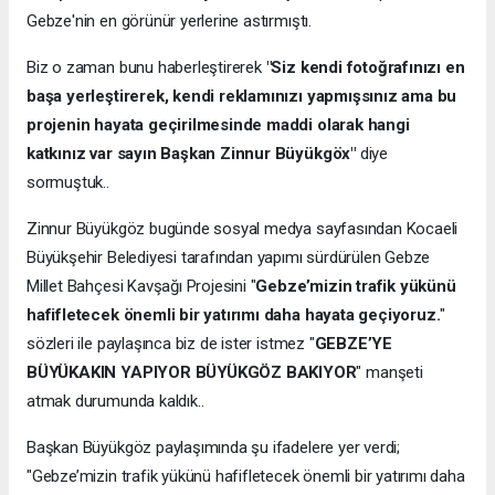
Gebze'nin en görünür yerlerine astırmıştı.
Biz o zaman bunu haberleştirerek
"Siz kendi fotoğrafınızı en
başa yerleştirerek, kendi reklamınızı yapmışsınız ama bu
projenin hayata geçirilmesinde maddi olarak hangi
katkınız var sayın Başkan Zinnur Büyükgöx"
diye
sormuştuk..
Zinnur Büyükgöz bugünde sosyal medya sayfasından Kocaeli
Büyükşehir Belediyesi tarafından yapımı sürdürülen Gebze
Millet Bahçesi Kavşağı Projesini "
Gebze’mizin trafik yükünü
hafifletecek önemli bir yatırımı daha hayata geçiyoruz.
"
sözleri ile paylaşınca biz de ister istmez "
GEBZE’YE
BÜYÜKAKIN YAPIYOR BÜYÜKGÖZ BAKIYOR
" manşeti
atmak durumunda kaldık..
Başkan Büyükgöz paylaşımında şu ifadelere yer verdi;
"Gebze’mizin trafik yükünü hafifletecek önemli bir yatırımı daha