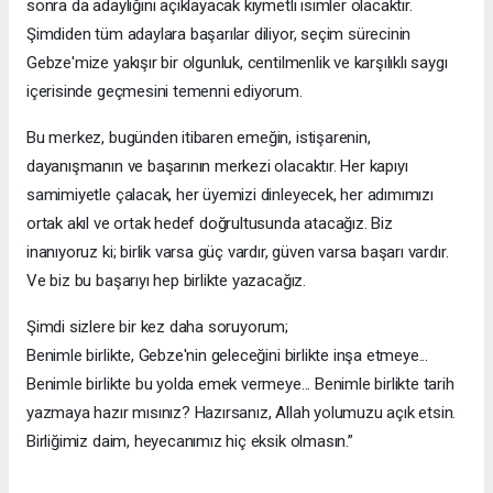
sonra da adaylığını açıklayacak kıymetli isimler olacaktır.
Şimdiden tüm adaylara başarılar diliyor, seçim sürecinin
Gebze'mize yakışır bir olgunluk, centilmenlik ve karşılıklı saygı
içerisinde geçmesini temenni ediyorum.
Bu merkez, bugünden itibaren emeğin, istişarenin,
dayanışmanın ve başarının merkezi olacaktır. Her kapıyı
samimiyetle çalacak, her üyemizi dinleyecek, her adımımızı
ortak akıl ve ortak hedef doğrultusunda atacağız. Biz
inanıyoruz ki; birlik varsa güç vardır, güven varsa başarı vardır.
Ve biz bu başarıyı hep birlikte yazacağız.
Şimdi sizlere bir kez daha soruyorum;
Benimle birlikte, Gebze'nin geleceğini birlikte inşa etmeye...
Benimle birlikte bu yolda emek vermeye... Benimle birlikte tarih
yazmaya hazır mısınız? Hazırsanız, Allah yolumuzu açık etsin.
Birliğimiz daim, heyecanımız hiç eksik olmasın.”