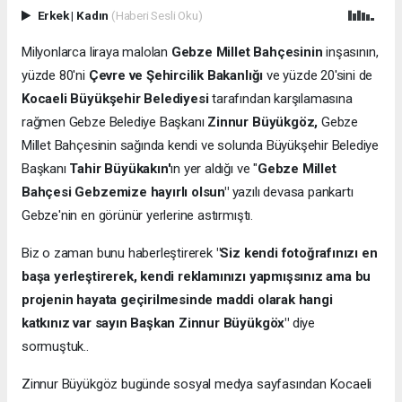
Erkek
|
Kadın
(Haberi Sesli Oku)
Milyonlarca liraya malolan
Gebze Millet Bahçesinin
inşasının,
yüzde 80'ni
Çevre ve Şehircilik Bakanlığı
ve yüzde 20'sini de
Kocaeli Büyükşehir Belediyesi
tarafından karşılamasına
rağmen Gebze Belediye Başkanı
Zinnur Büyükgöz,
Gebze
Millet Bahçesinin sağında kendi ve solunda Büyükşehir Belediye
Başkanı
Tahir Büyükakın'
ın yer aldığı ve "
Gebze Millet
Bahçesi Gebzemize hayırlı olsun"
yazılı devasa pankartı
Gebze'nin en görünür yerlerine astırmıştı.
Biz o zaman bunu haberleştirerek
"Siz kendi fotoğrafınızı en
başa yerleştirerek, kendi reklamınızı yapmışsınız ama bu
projenin hayata geçirilmesinde maddi olarak hangi
katkınız var sayın Başkan Zinnur Büyükgöx"
diye
sormuştuk..
Zinnur Büyükgöz bugünde sosyal medya sayfasından Kocaeli