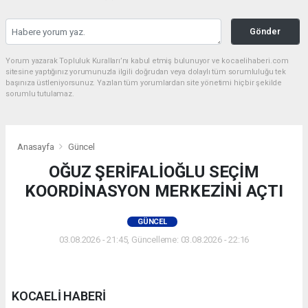
Gönder
Yorum yazarak Topluluk Kuralları’nı kabul etmiş bulunuyor ve kocaelihaberi.com
sitesine yaptığınız yorumunuzla ilgili doğrudan veya dolaylı tüm sorumluluğu tek
başınıza üstleniyorsunuz. Yazılan tüm yorumlardan site yönetimi hiçbir şekilde
sorumlu tutulamaz.
Anasayfa
Güncel
OĞUZ ŞERİFALİOĞLU SEÇİM
KOORDİNASYON MERKEZİNİ AÇTI
GÜNCEL
03.08.2026 - 21:45, Güncelleme: 03.08.2026 - 22:16
KOCAELİ HABERİ