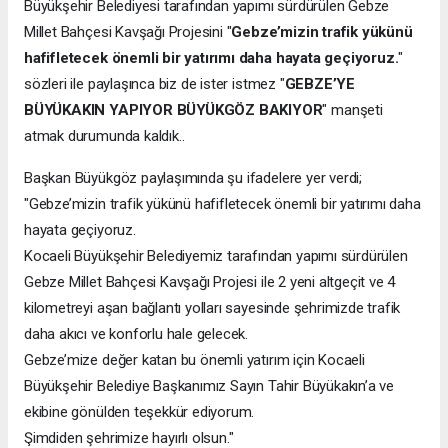
Büyükşehir Belediyesi tarafından yapımı sürdürülen Gebze
Millet Bahçesi Kavşağı Projesini "
Gebze’mizin trafik yükünü
hafifletecek önemli bir yatırımı daha hayata geçiyoruz.
"
sözleri ile paylaşınca biz de ister istmez "
GEBZE’YE
BÜYÜKAKIN YAPIYOR BÜYÜKGÖZ BAKIYOR
" manşeti
atmak durumunda kaldık..
Başkan Büyükgöz paylaşımında şu ifadelere yer verdi;
"Gebze’mizin trafik yükünü hafifletecek önemli bir yatırımı daha
hayata geçiyoruz.
Kocaeli Büyükşehir Belediyemiz tarafından yapımı sürdürülen
Gebze Millet Bahçesi Kavşağı Projesi ile 2 yeni altgeçit ve 4
kilometreyi aşan bağlantı yolları sayesinde şehrimizde trafik
daha akıcı ve konforlu hale gelecek.
Gebze’mize değer katan bu önemli yatırım için Kocaeli
Büyükşehir Belediye Başkanımız Sayın Tahir Büyükakın’a ve
ekibine gönülden teşekkür ediyorum.
Şimdiden şehrimize hayırlı olsun."