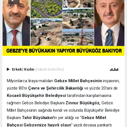
Erkek
|
Kadın
(Haberi Sesli Oku)
Milyonlarca liraya malolan
Gebze Millet Bahçesinin
inşasının,
yüzde 80'ni
Çevre ve Şehircilik Bakanlığı
ve yüzde 20'sini de
Kocaeli Büyükşehir Belediyesi
tarafından karşılamasına
rağmen Gebze Belediye Başkanı
Zinnur Büyükgöz,
Gebze
Millet Bahçesinin sağında kendi ve solunda Büyükşehir Belediye
Başkanı
Tahir Büyükakın'
ın yer aldığı ve "
Gebze Millet
Bahçesi Gebzemize hayırlı olsun"
yazılı devasa pankartı