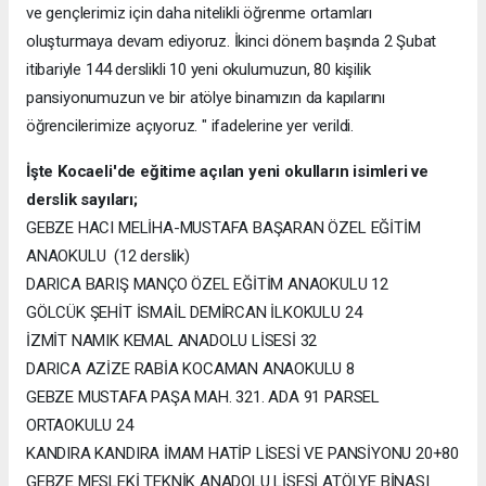
ve gençlerimiz için daha nitelikli öğrenme ortamları
oluşturmaya devam ediyoruz. İkinci dönem başında 2 Şubat
itibariyle 144 derslikli 10 yeni okulumuzun, 80 kişilik
pansiyonumuzun ve bir atölye binamızın da kapılarını
öğrencilerimize açıyoruz. " ifadelerine yer verildi.
İşte Kocaeli'de eğitime açılan yeni okulların isimleri ve
derslik sayıları;
GEBZE HACI MELİHA-MUSTAFA BAŞARAN ÖZEL EĞİTİM
ANAOKULU (12 derslik)
DARICA BARIŞ MANÇO ÖZEL EĞİTİM ANAOKULU 12
GÖLCÜK ŞEHİT İSMAİL DEMİRCAN İLKOKULU 24
İZMİT NAMIK KEMAL ANADOLU LİSESİ 32
DARICA AZİZE RABİA KOCAMAN ANAOKULU 8
GEBZE MUSTAFA PAŞA MAH. 321. ADA 91 PARSEL
ORTAOKULU 24
KANDIRA KANDIRA İMAM HATİP LİSESİ VE PANSİYONU 20+80
GEBZE MESLEKİ TEKNİK ANADOLU LİSESİ ATÖLYE BİNASI