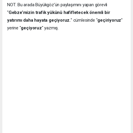
NOT: Bu arada Büyükgöz'ün paylaşımını yapan görevli
"
Gebze’mizin trafik yükünü hafifletecek önemli bir
yatırımı daha hayata geçiyoruz.
" cümlesinde "
geçiriyoruz
"
yerine "
geçiyoruz
" yazmış.