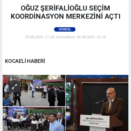
OĞUZ ŞERİFALİOĞLU SEÇİM
KOORDİNASYON MERKEZİNİ AÇTI
GÜNCEL
03.08.2026 - 21:45, Güncelleme: 03.08.2026 - 22:16
KOCAELİ HABERİ