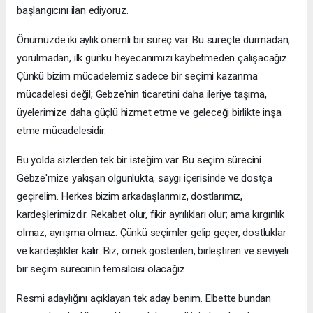
başlangıcını ilan ediyoruz.
Önümüzde iki aylık önemli bir süreç var. Bu süreçte durmadan,
yorulmadan, ilk günkü heyecanımızı kaybetmeden çalışacağız.
Çünkü bizim mücadelemiz sadece bir seçimi kazanma
mücadelesi değil; Gebze'nin ticaretini daha ileriye taşıma,
üyelerimize daha güçlü hizmet etme ve geleceği birlikte inşa
etme mücadelesidir.
Bu yolda sizlerden tek bir isteğim var. Bu seçim sürecini
Gebze'mize yakışan olgunlukta, saygı içerisinde ve dostça
geçirelim. Herkes bizim arkadaşlarımız, dostlarımız,
kardeşlerimizdir. Rekabet olur, fikir ayrılıkları olur; ama kırgınlık
olmaz, ayrışma olmaz. Çünkü seçimler gelip geçer, dostluklar
ve kardeşlikler kalır. Biz, örnek gösterilen, birleştiren ve seviyeli
bir seçim sürecinin temsilcisi olacağız.
Resmi adaylığını açıklayan tek aday benim. Elbette bundan