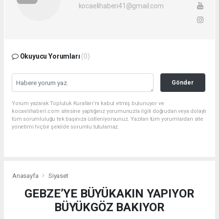
kocaelihaberi41@gmail.com
Okuyucu Yorumları
(0)
Gönder
Yorum yazarak Topluluk Kuralları’nı kabul etmiş bulunuyor ve
kocaelihaberi.com sitesine yaptığınız yorumunuzla ilgili doğrudan veya dolaylı
tüm sorumluluğu tek başınıza üstleniyorsunuz. Yazılan tüm yorumlardan site
yönetimi hiçbir şekilde sorumlu tutulamaz.
Anasayfa
Siyaset
GEBZE’YE BÜYÜKAKIN YAPIYOR
BÜYÜKGÖZ BAKIYOR