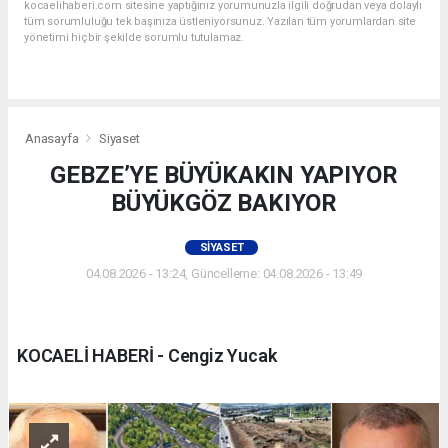
kocaelihaberi.com sitesine yaptığınız yorumunuzla ilgili doğrudan veya dolaylı
tüm sorumluluğu tek başınıza üstleniyorsunuz. Yazılan tüm yorumlardan site
yönetimi hiçbir şekilde sorumlu tutulamaz.
Anasayfa
Siyaset
GEBZE’YE BÜYÜKAKIN YAPIYOR
BÜYÜKGÖZ BAKIYOR
SIYASET
04.08.2026 - 13:24, Güncelleme: 04.08.2026 - 13:49
KOCAELİ HABERİ - Cengiz Yucak