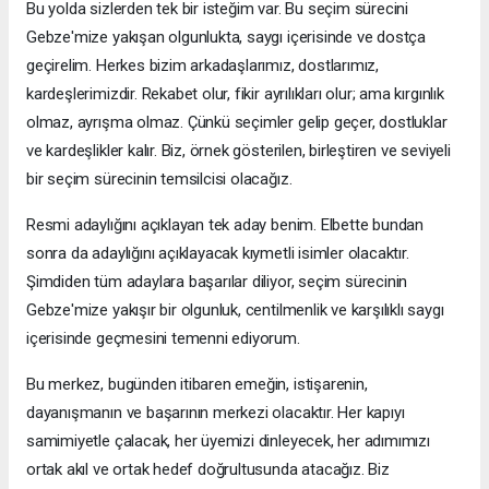
Bu yolda sizlerden tek bir isteğim var. Bu seçim sürecini
Gebze'mize yakışan olgunlukta, saygı içerisinde ve dostça
geçirelim. Herkes bizim arkadaşlarımız, dostlarımız,
kardeşlerimizdir. Rekabet olur, fikir ayrılıkları olur; ama kırgınlık
olmaz, ayrışma olmaz. Çünkü seçimler gelip geçer, dostluklar
ve kardeşlikler kalır. Biz, örnek gösterilen, birleştiren ve seviyeli
bir seçim sürecinin temsilcisi olacağız.
Resmi adaylığını açıklayan tek aday benim. Elbette bundan
sonra da adaylığını açıklayacak kıymetli isimler olacaktır.
Şimdiden tüm adaylara başarılar diliyor, seçim sürecinin
Gebze'mize yakışır bir olgunluk, centilmenlik ve karşılıklı saygı
içerisinde geçmesini temenni ediyorum.
Bu merkez, bugünden itibaren emeğin, istişarenin,
dayanışmanın ve başarının merkezi olacaktır. Her kapıyı
samimiyetle çalacak, her üyemizi dinleyecek, her adımımızı
ortak akıl ve ortak hedef doğrultusunda atacağız. Biz