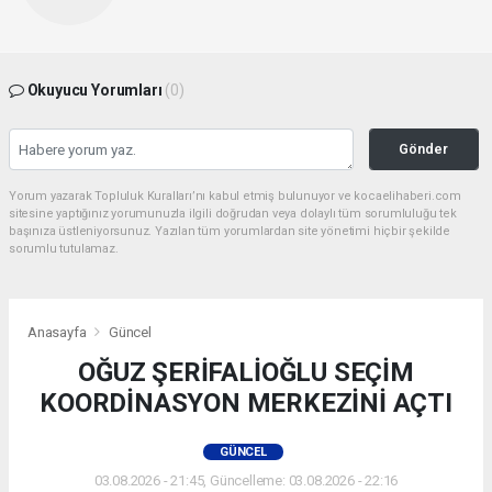
Okuyucu Yorumları
(0)
Gönder
Yorum yazarak Topluluk Kuralları’nı kabul etmiş bulunuyor ve kocaelihaberi.com
sitesine yaptığınız yorumunuzla ilgili doğrudan veya dolaylı tüm sorumluluğu tek
başınıza üstleniyorsunuz. Yazılan tüm yorumlardan site yönetimi hiçbir şekilde
sorumlu tutulamaz.
Anasayfa
Güncel
OĞUZ ŞERİFALİOĞLU SEÇİM
KOORDİNASYON MERKEZİNİ AÇTI
GÜNCEL
03.08.2026 - 21:45, Güncelleme: 03.08.2026 - 22:16