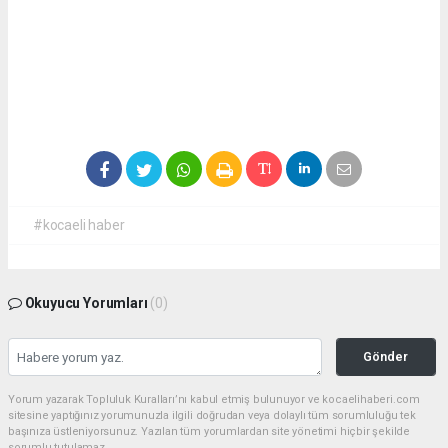
#kocaeli haber
Okuyucu Yorumları
(0)
Gönder
Yorum yazarak Topluluk Kuralları’nı kabul etmiş bulunuyor ve kocaelihaberi.com
sitesine yaptığınız yorumunuzla ilgili doğrudan veya dolaylı tüm sorumluluğu tek
başınıza üstleniyorsunuz. Yazılan tüm yorumlardan site yönetimi hiçbir şekilde
sorumlu tutulamaz.