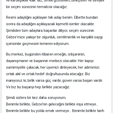
ve kardeşlikler kalır. Biz, örnek gösterilen, birleştiren ve seviyeli
bir seçim sürecinin temsilcisi olacağız.
Resmi adaylığını açıklayan tek aday benim. Elbette bundan
sonra da adaylığını açıklayacak kıymetli isimler olacaktır.
Şimdiden tüm adaylara başarılar diliyor, seçim sürecinin
Gebze'mize yakışır bir olgunluk, centilmenlik ve karşılıklı saygı
içerisinde geçmesini temenni ediyorum.
Bu merkez, bugünden itibaren emeğin, istişarenin,
dayanışmanın ve başarının merkezi olacaktır. Her kapıyı
samimiyetle çalacak, her üyemizi dinleyecek, her adımımızı
ortak akıl ve ortak hedef doğrultusunda atacağız. Biz
inanıyoruz ki; birlik varsa güç vardır, güven varsa başarı vardır.
Ve biz bu başarıyı hep birlikte yazacağız.
Şimdi sizlere bir kez daha soruyorum;
Benimle birlikte, Gebze'nin geleceğini birlikte inşa etmeye...
Benimle birlikte bu yolda emek vermeye... Benimle birlikte tarih