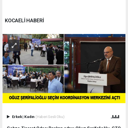
KOCAELİ HABERİ
Erkek
|
Kadın
(Haberi Sesli Oku)