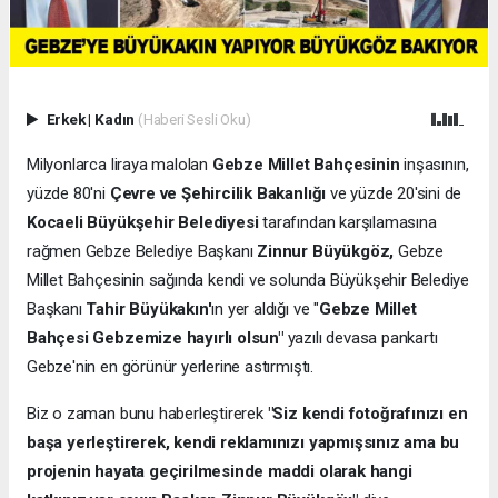
Erkek
|
Kadın
(Haberi Sesli Oku)
Milyonlarca liraya malolan
Gebze Millet Bahçesinin
inşasının,
yüzde 80'ni
Çevre ve Şehircilik Bakanlığı
ve yüzde 20'sini de
Kocaeli Büyükşehir Belediyesi
tarafından karşılamasına
rağmen Gebze Belediye Başkanı
Zinnur Büyükgöz,
Gebze
Millet Bahçesinin sağında kendi ve solunda Büyükşehir Belediye
Başkanı
Tahir Büyükakın'
ın yer aldığı ve "
Gebze Millet
Bahçesi Gebzemize hayırlı olsun"
yazılı devasa pankartı
Gebze'nin en görünür yerlerine astırmıştı.
Biz o zaman bunu haberleştirerek
"Siz kendi fotoğrafınızı en
başa yerleştirerek, kendi reklamınızı yapmışsınız ama bu
projenin hayata geçirilmesinde maddi olarak hangi