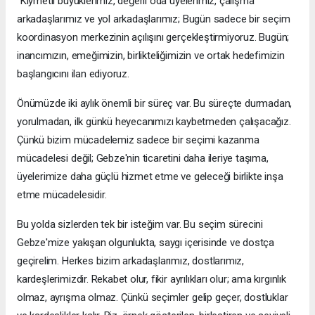
“Kıymetli büyüklerimiz, değerli oda üyelerimiz, çalışma
arkadaşlarımız ve yol arkadaşlarımız; Bugün sadece bir seçim
koordinasyon merkezinin açılışını gerçekleştirmiyoruz. Bugün;
inancımızın, emeğimizin, birlikteliğimizin ve ortak hedefimizin
başlangıcını ilan ediyoruz.
Önümüzde iki aylık önemli bir süreç var. Bu süreçte durmadan,
yorulmadan, ilk günkü heyecanımızı kaybetmeden çalışacağız.
Çünkü bizim mücadelemiz sadece bir seçimi kazanma
mücadelesi değil; Gebze'nin ticaretini daha ileriye taşıma,
üyelerimize daha güçlü hizmet etme ve geleceği birlikte inşa
etme mücadelesidir.
Bu yolda sizlerden tek bir isteğim var. Bu seçim sürecini
Gebze'mize yakışan olgunlukta, saygı içerisinde ve dostça
geçirelim. Herkes bizim arkadaşlarımız, dostlarımız,
kardeşlerimizdir. Rekabet olur, fikir ayrılıkları olur; ama kırgınlık
olmaz, ayrışma olmaz. Çünkü seçimler gelip geçer, dostluklar