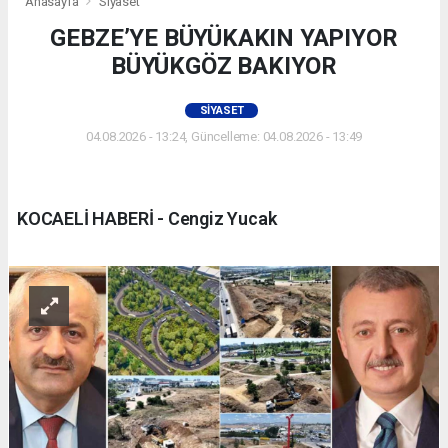
Anasayfa
Siyaset
GEBZE’YE BÜYÜKAKIN YAPIYOR
BÜYÜKGÖZ BAKIYOR
SIYASET
04.08.2026 - 13:24, Güncelleme: 04.08.2026 - 13:49
KOCAELİ HABERİ - Cengiz Yucak