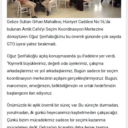
Gebze Sultan Orhan Mahallesi, Hürriyet Caddesi No:16,’da
bulunan Antik Cafe’yi Seçim Koordinasyon Merkezine
dönüştüren Oğuz Şerifalioğlu’nu bu önemli gününde çok sayıda
GTO üyesi yalnız bırakmadı..
Oğuz Şerifalioğlu açılış konuşmasında şu ifadelere yer verdi;
“Kıymetli büyüklerimiz, değerli oda üyelerimiz, çalışma
arkadaşlarımız ve yol arkadaşlarımız; Bugün sadece bir seçim
koordinasyon merkezinin açılışını gerçekleştirmiyoruz. Bugün;
inancımızın, emeğimizin, birlikteliğimizin ve ortak hedefimizin
başlangıcını ilan ediyoruz.
Önümüzde iki aylık önemli bir süreç var. Bu süreçte durmadan,
yorulmadan, ilk günkü heyecanımızı kaybetmeden çalışacağız.
Çünkü bizim mücadelemiz sadece bir seçimi kazanma
mücadelesi değil; Gebze'nin ticaretini daha ileriye taşıma,