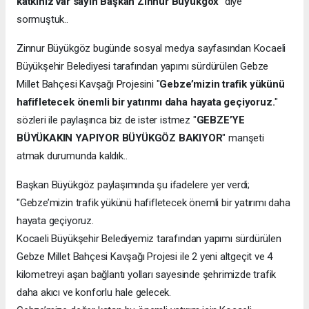
katkınız var sayın Başkan Zinnur Büyükgöx"
diye
sormuştuk..
Zinnur Büyükgöz bugünde sosyal medya sayfasından Kocaeli
Büyükşehir Belediyesi tarafından yapımı sürdürülen Gebze
Millet Bahçesi Kavşağı Projesini "
Gebze’mizin trafik yükünü
hafifletecek önemli bir yatırımı daha hayata geçiyoruz.
"
sözleri ile paylaşınca biz de ister istmez "
GEBZE’YE
BÜYÜKAKIN YAPIYOR BÜYÜKGÖZ BAKIYOR
" manşeti
atmak durumunda kaldık..
Başkan Büyükgöz paylaşımında şu ifadelere yer verdi;
"Gebze’mizin trafik yükünü hafifletecek önemli bir yatırımı daha
hayata geçiyoruz.
Kocaeli Büyükşehir Belediyemiz tarafından yapımı sürdürülen
Gebze Millet Bahçesi Kavşağı Projesi ile 2 yeni altgeçit ve 4
kilometreyi aşan bağlantı yolları sayesinde şehrimizde trafik
daha akıcı ve konforlu hale gelecek.