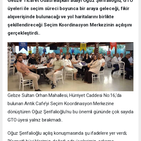
Gebze Ticaret Odası Başkan adayı Oğuz Şerifalioğlu, GTO
üyeleri ile seçim süreci boyunca bir araya geleceği, fikir
alışverişinde bulunacağı ve yol haritalarını birlikte
şekillendireceği Seçim Koordinasyon Merkezinin açılışını
gerçekleştirdi..
Gebze Sultan Orhan Mahallesi, Hürriyet Caddesi No:16,’da
bulunan Antik Cafe’yi Seçim Koordinasyon Merkezine
dönüştüren Oğuz Şerifalioğlu’nu bu önemli gününde çok sayıda
GTO üyesi yalnız bırakmadı..
Oğuz Şerifalioğlu açılış konuşmasında şu ifadelere yer verdi;