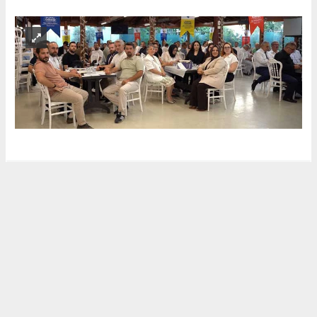
HABER MERKEZİ
kocaelihaberi41@gmail.com
Okuyucu Yorumları
(0)