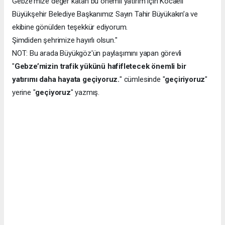
Gebze’mize değer katan bu önemli yatırım için Kocaeli
Büyükşehir Belediye Başkanımız Sayın Tahir Büyükakın’a ve
ekibine gönülden teşekkür ediyorum.
Şimdiden şehrimize hayırlı olsun."
NOT: Bu arada Büyükgöz'ün paylaşımını yapan görevli
"
Gebze’mizin trafik yükünü hafifletecek önemli bir
yatırımı daha hayata geçiyoruz.
" cümlesinde "
geçiriyoruz
"
yerine "
geçiyoruz
" yazmış.