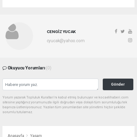
CENGİZ YUCAK
cyucak@yahoo.com
Okuyucu Yorumları
(0)
Gönder
Yorum yazarak Topluluk Kuralları’nı kabul etmiş bulunuyor ve kocaelihaberi.com
sitesine yaptığınız yorumunuzla ilgili doğrudan veya dolaylı tüm sorumluluğu tek
başınıza üstleniyorsunuz. Yazılan tüm yorumlardan site yönetimi hiçbir şekilde
sorumlu tutulamaz.
Anasayfa
Yaşam