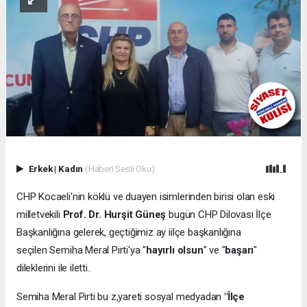
Erkek
|
Kadın
(Haberi Sesli Oku)
CHP Kocaeli'nin köklü ve duayen isimlerinden birisi olan eski
milletvekili
Prof. Dr. Hurşit Güneş
bugün CHP Dilovası İlçe
Başkanlığına gelerek, geçtiğimiz ay iilçe başkanlığına
seçilen Semiha Meral Pirti'ya "
hayırlı olsun
" ve "
başarı
"
dileklerini ile iletti..
Semiha Meral Pirti bu z,yareti sosyal medyadan
"İlçe