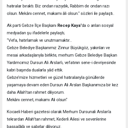
hatıralar bıraktı. Biz ondan razıydık, Rabbim de ondan razı
olsun. Mekânı cennet, makamı âli olsun." sözleri ile paylaştı..
Ak parti Gebze İlçe Başkanı
Recep Kaya'
da o anları sosyal
medyadan şu ifadelerle paylaştı;
"Vefa, hatırlamak ve unutmamaktır…
Gebze Belediye Başkanımız Zinnur Büyükgöz, yakınları ve
mesai arkadaşlarıyla birlikte, merhum Gebze Belediye Başkan
Yardımcımız Dursun Ali Arslan’ı, vefatının sene-i devriyesinde
kabri başında dualarla yâd ettik.
Gebze’mize hizmetleri ve güzel hatıralarıyla gönüllerde
yaşamaya devam eden Dursun Ali Arslan Başkanımıza bir kez
daha Allah’tan rahmet diliyorum.
Mekânı cennet, makamı Ali olsun"
Kocaeli Haberi gazetesi olarak Merhum Dursunali Arslan'a
tekrardan Allah’tan rahmet, Kederli Ailesi ve sevenlerine
başsağlığı ve sabırlar diliyoruz.