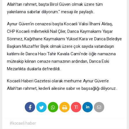
Allah’tan rahmet, başta Birol Güven olmak üzere tüm
yakınlarına sabırlar diliyorum." mesajı ile paylaştı..
Aynur Güven'in cenazesi başta Kocaeli Valisi İlhami Aktaş,
CHP Kocaeli milletvekili Nail Çiler, Darıca Kaymakamı Yaşar
Sönmez, Kağıthane Kaymakamı Yüksel Kara ve Darıca Belediye
Başkanı Muzaffer Bıyık olmak üzere çok sayıda vatandaşın
katılımı ile Darıca Hacı Tahir Kavala Cami’nde öğle namazına
müteakip kılınan cenaze namazının ardından, Darıca Eski
Mezarlıkta dualarla defnedildi.
Kocaeli Haberi Gazetesi olarak merhume Aynur Güven'e
Allah'tan rahmet, kederli ailesine sabır ve başsağlığı diliyoruz..
#kocaeli haber