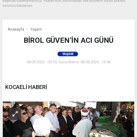
başınıza üstleniyorsunuz. Yazılan tüm yorumlardan site yönetimi hiçbir şekilde
sorumlu tutulamaz.
Anasayfa
Yaşam
BİROL GÜVEN’İN ACI GÜNÜ
YAŞAM
08.08.2026 - 09:33, Güncelleme: 08.08.2026 - 16:46
KOCAELİ HABERİ