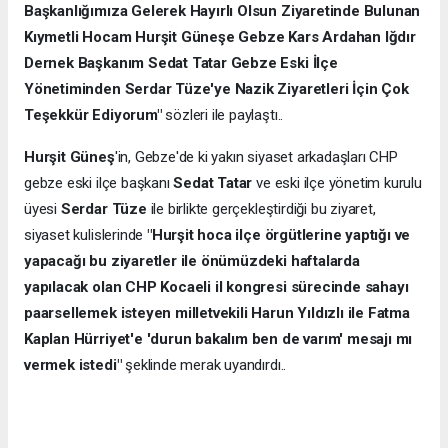
Başkanlığımıza Gelerek Hayırlı Olsun Ziyaretinde Bulunan
Kıymetli Hocam Hurşit Güneşe Gebze Kars Ardahan Iğdır
Dernek Başkanım Sedat Tatar Gebze Eski İlçe
Yönetiminden Serdar Tüze'ye Nazik Ziyaretleri İçin Çok
Teşekkür Ediyorum"
sözleri ile paylaştı..
Hurşit Güneş
'in, Gebze'de ki yakın siyaset arkadaşları CHP
gebze eski ilçe başkanı
Sedat Tatar
ve eski ilçe yönetim kurulu
üyesi
Serdar Tüze
ile birlikte gerçekleştirdiği bu ziyaret,
siyaset kulislerinde
"Hurşit hoca ilçe örgütlerine yaptığı ve
yapacağı bu ziyaretler ile önümüzdeki haftalarda
yapılacak olan CHP Kocaeli il kongresi sürecinde sahayı
paarsellemek isteyen milletvekili Harun Yıldızlı ile Fatma
Kaplan Hürriyet'e 'durun bakalım ben de varım' mesajı mı
vermek istedi"
şeklinde merak uyandırdı..