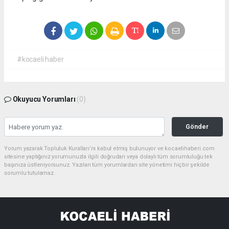
#kocaeli haber
Okuyucu Yorumları
(0)
Gönder
Yorum yazarak Topluluk Kuralları’nı kabul etmiş bulunuyor ve kocaelihaberi.com
sitesine yaptığınız yorumunuzla ilgili doğrudan veya dolaylı tüm sorumluluğu tek
başınıza üstleniyorsunuz. Yazılan tüm yorumlardan site yönetimi hiçbir şekilde
sorumlu tutulamaz.