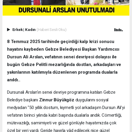
Erkek
|
Kadın
(Haberi Sesli Oku)
8 Temmuz 2025 tarihinde geçirdiği kalp krizi sonucu
hayatını kaybeden Gebze Belediyesi Başkan Yardımcısı
Dursun Ali Arslan, vefatının senei devriyesi dolayısı ile
bugün Gebze Pelitli mezarlığında dostları, arkadaşları ve
yakınlarının katılımıyla düzenlenen programda dualarla
anıldı..
Dursunali Arslan'ın senei devriye programına katılan Gebze
Belediye başkanı
Zinnur Büyükgöz
duygularını sosyal
medyadan "50 yıllık dostum, kıymetli yol arkadaşım Dursun Ali’yi
vefatının birinci yılında kabri başında dualarla andık. Cömertliği,
mütevazılığı, samimiyeti ve güzel gönlüyle hayatımızda çok
özel bir yeri vardı. Geride hayırla yâd edilecek nice güzel