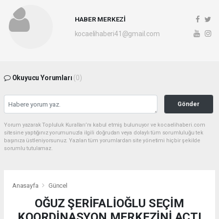
HABER MERKEZİ
kocaelihaberi41@gmail.com
Okuyucu Yorumları
(0)
Gönder
Yorum yazarak Topluluk Kuralları’nı kabul etmiş bulunuyor ve kocaelihaberi.com
sitesine yaptığınız yorumunuzla ilgili doğrudan veya dolaylı tüm sorumluluğu tek
başınıza üstleniyorsunuz. Yazılan tüm yorumlardan site yönetimi hiçbir şekilde
sorumlu tutulamaz.
Anasayfa
Güncel
OĞUZ ŞERİFALİOĞLU SEÇİM
KOORDİNASYON MERKEZİNİ AÇTI