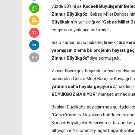
yüzde 20'sini de
Kocaeli Büyükşehir Beled
Zinnur Büyükgöz,
Gebze Millet Bahçesini
Büyükakın'
ın yer aldığı ve "
Gebze Millet B
en görünür yerlerine astırmıştı.
Biz o zaman bunu haberleştirerek
"Siz kend
yapmışsınız ama bu projenin hayata geçi
Zinnur Büyükgöx"
diye sormuştuk..
Zinnur Büyükgöz bugünde sosyal medya sayf
sürdürülen Gebze Millet Bahçesi Kavşağı Pro
yatırımı daha hayata geçiyoruz.
" sözleri 
BÜYÜKGÖZ BAKIYOR
" manşeti atmak dur
Başkan Büyükgöz paylaşımında şu ifadelere 
"Gebze’mizin trafik yükünü hafifletecek önem
Kocaeli Büyükşehir Belediyemiz tarafından y
altgeçit ve 4 kilometreyi aşan bağlantı yolla