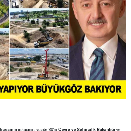
hçesinin
inşasının, yüzde 80'ni
Çevre ve Şehircilik Bakanlığı
ve