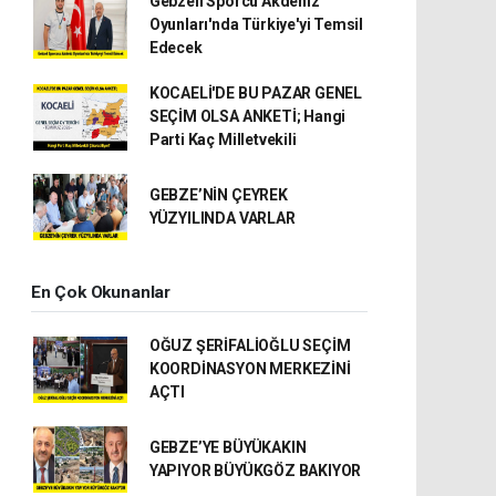
Gebzeli Sporcu Akdeniz
Oyunları'nda Türkiye'yi Temsil
Edecek
KOCAELİ'DE BU PAZAR GENEL
SEÇİM OLSA ANKETİ; Hangi
Parti Kaç Milletvekili
GEBZE’NİN ÇEYREK
YÜZYILINDA VARLAR
En Çok Okunanlar
OĞUZ ŞERİFALİOĞLU SEÇİM
KOORDİNASYON MERKEZİNİ
AÇTI
GEBZE’YE BÜYÜKAKIN
YAPIYOR BÜYÜKGÖZ BAKIYOR