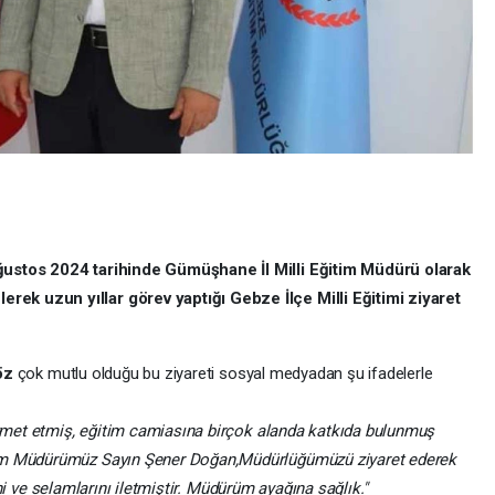
ğustos 2024 tarihinde Gümüşhane İl Milli Eğitim Müdürü olarak
ek uzun yıllar görev yaptığı Gebze İlçe Milli Eğitimi ziyaret
öz
çok mutlu olduğu bu ziyareti sosyal medyadan şu ifadelerle
hizmet etmiş, eğitim camiasına birçok alanda katkıda bulunmuş
tim Müdürümüz Sayın Şener Doğan,Müdürlüğümüzü ziyaret ederek
erini ve selamlarını iletmiştir. Müdürüm ayağına sağlık."