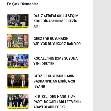
En Çok Okunanlar
OĞUZ ŞERİFALİOĞLU SEÇİM
KOORDİNASYON MERKEZİNİ
AÇTI
GEBZE’YE BÜYÜKAKIN
YAPIYOR BÜYÜKGÖZ BAKIYOR
KOCAELİ’NİN İÇME SUYUNA
YENİ DESTEK
GEBZELİ KUYUMCULARIN
BAŞKANINDAN ESKİÇARŞI
İSYANI!
İKİ RİZELİ’DEN HANGİSİ AK
PARTİ KOCAELİ MİLLETVEKİLİ
ADAYI OLABİLECEK?