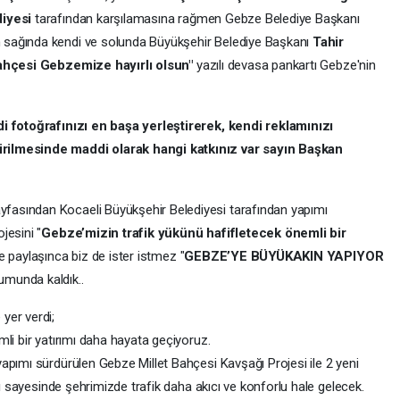
iyesi
tarafından karşılamasına rağmen Gebze Belediye Başkanı
n sağında kendi ve solunda Büyükşehir Belediye Başkanı
Tahir
ahçesi Gebzemize hayırlı olsun"
yazılı devasa pankartı Gebze'nin
i fotoğrafınızı en başa yerleştirerek, kendi reklamınızı
rilmesinde maddi olarak hangi katkınız var sayın Başkan
asından Kocaeli Büyükşehir Belediyesi tarafından yapımı
jesini "
Gebze’mizin trafik yükünü hafifletecek önemli bir
ile paylaşınca biz de ister istmez "
GEBZE’YE BÜYÜKAKIN YAPIYOR
umunda kaldık..
yer verdi;
li bir yatırımı daha hayata geçiyoruz.
apımı sürdürülen Gebze Millet Bahçesi Kavşağı Projesi ile 2 yeni
rı sayesinde şehrimizde trafik daha akıcı ve konforlu hale gelecek.