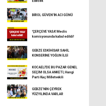
Edecek
BİROL GÜVEN’İN ACI GÜNÜ
'ÇERÇEVE YASA' Meclis
komisyonunda kabul edildi!
GEBZE ESKİHİSAR SAHİL
KONSERİNE YOĞUN İLGİ
KOCAELİ'DE BU PAZAR GENEL
SEÇİM OLSA ANKETİ; Hangi
Parti Kaç Milletvekili
GEBZE’NİN ÇEYREK
YÜZYILINDA VARLAR