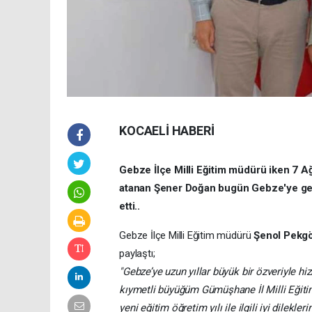
KOCAELİ HABERİ
Gebze İlçe Milli Eğitim müdürü iken 7 A
atanan Şener Doğan bugün Gebze'ye geler
etti..
Gebze İlçe Milli Eğitim müdürü
Şenol Pekg
paylaştı;
"Gebze’ye uzun yıllar büyük bir özveriyle 
kıymetli büyüğüm Gümüşhane İl Milli Eği
yeni eğitim öğretim yılı ile ilgili iyi dilekl