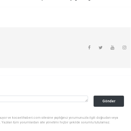
Gönder
nuyor ve kocaelihaberi.com sitesine yaptığınız yorumunuzla ilgili doğrudan veya
. Yazılan tüm yorumlardan site yönetimi hiçbir şekilde sorumlu tutulamaz.