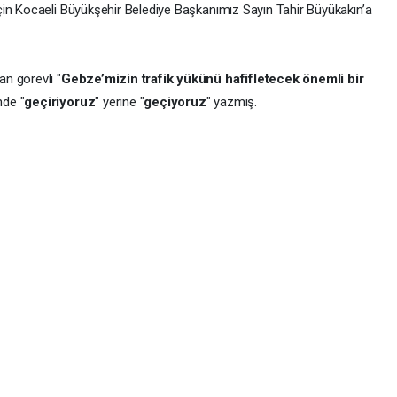
çin Kocaeli Büyükşehir Belediye Başkanımız Sayın Tahir Büyükakın’a
n görevli "
Gebze’mizin trafik yükünü hafifletecek önemli bir
nde "
geçiriyoruz
" yerine "
geçiyoruz
" yazmış.