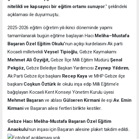
nitelikli ve kapsayıcı bir eğitim ortamı sunuyor
." şeklindeki
açıklaması ile duyurmuştu..
2025-2026 eğitim öğretim yılı ikinci döneminde yapımı
tamamlanarak bugün eğitime başlayan Hacı
Meliha–Mustafa
Başaran Özel Eğitim Okulu’
nun açılışı kurdelasını Ak parti
Kocaeli milletvekili
Veysel Tipioğlu
, Gebze Kaymakamı
Mehmet Ali Özyiğit,
Gebze İlçe Milli Eğitim Müdürü
Şenol
Pekgöz,
Gebze Belediye Başkan Yardımcısı
Zeynep Yıldırım
,
Ak Parti Gebze ilçe başkanı
Recep Kaya
ve MHP Gebze ilçe
başkanı
Coşkun Öztürk
ile okulu inşa edip Milli Eğitime'e
bağışlayan Kocaeli Kent Konseyi Yönetim Kurulu üyesi
Mehmet Başaran
ve ablası
Gülseren Kirmani
ile eşi
Av. Emin
Kirmani
ve Başaran ailesi fertleri birlikte kestiler..
Gebze Hacı Meliha-Mustafa Başaran Özel Eğitim
Anaokulu
'nun inşası için Başaran ailesine plaket takdim edildi..