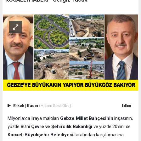
Erkek
|
Kadın
(Haberi Sesli Oku)
Milyonlarca liraya malolan
Gebze Millet Bahçesinin
inşasının,
yüzde 80'ni
Çevre ve Şehircilik Bakanlığı
ve yüzde 20'sini de
Kocaeli Büyükşehir Belediyesi
tarafından karşılamasına