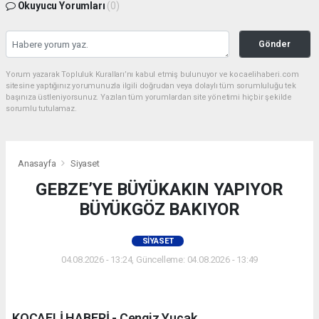
Okuyucu Yorumları
(0)
Gönder
Yorum yazarak Topluluk Kuralları’nı kabul etmiş bulunuyor ve kocaelihaberi.com
sitesine yaptığınız yorumunuzla ilgili doğrudan veya dolaylı tüm sorumluluğu tek
başınıza üstleniyorsunuz. Yazılan tüm yorumlardan site yönetimi hiçbir şekilde
sorumlu tutulamaz.
Anasayfa
Siyaset
GEBZE’YE BÜYÜKAKIN YAPIYOR
BÜYÜKGÖZ BAKIYOR
SIYASET
04.08.2026 - 13:24, Güncelleme: 04.08.2026 - 13:49
KOCAELİ HABERİ - Cengiz Yucak