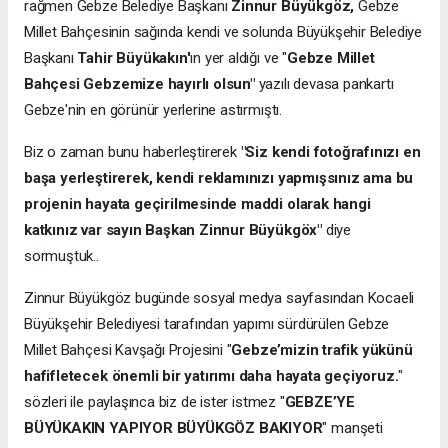
rağmen Gebze Belediye Başkanı
Zinnur Büyükgöz,
Gebze
Millet Bahçesinin sağında kendi ve solunda Büyükşehir Belediye
Başkanı
Tahir Büyükakın'
ın yer aldığı ve "
Gebze Millet
Bahçesi Gebzemize hayırlı olsun"
yazılı devasa pankartı
Gebze'nin en görünür yerlerine astırmıştı.
Biz o zaman bunu haberleştirerek
"Siz kendi fotoğrafınızı en
başa yerleştirerek, kendi reklamınızı yapmışsınız ama bu
projenin hayata geçirilmesinde maddi olarak hangi
katkınız var sayın Başkan Zinnur Büyükgöx"
diye
sormuştuk..
Zinnur Büyükgöz bugünde sosyal medya sayfasından Kocaeli
Büyükşehir Belediyesi tarafından yapımı sürdürülen Gebze
Millet Bahçesi Kavşağı Projesini "
Gebze’mizin trafik yükünü
hafifletecek önemli bir yatırımı daha hayata geçiyoruz.
"
sözleri ile paylaşınca biz de ister istmez "
GEBZE’YE
BÜYÜKAKIN YAPIYOR BÜYÜKGÖZ BAKIYOR
" manşeti