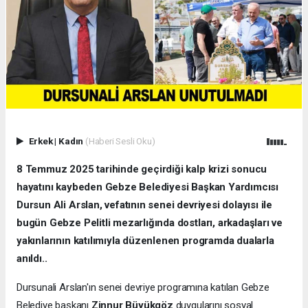
Erkek
|
Kadın
(Haberi Sesli Oku)
8 Temmuz 2025 tarihinde geçirdiği kalp krizi sonucu
hayatını kaybeden Gebze Belediyesi Başkan Yardımcısı
Dursun Ali Arslan, vefatının senei devriyesi dolayısı ile
bugün Gebze Pelitli mezarlığında dostları, arkadaşları ve
yakınlarının katılımıyla düzenlenen programda dualarla
anıldı..
Dursunali Arslan'ın senei devriye programına katılan Gebze
Belediye başkanı
Zinnur Büyükgöz
duygularını sosyal