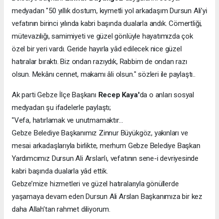
medyadan "50 yıllık dostum, kıymetli yol arkadaşım Dursun Ali’yi
vefatının birinci yılında kabri başında dualarla andık. Cömertliği,
mütevazılığı, samimiyeti ve güzel gönlüyle hayatımızda çok
özel bir yeri vardı. Geride hayırla yâd edilecek nice güzel
hatıralar bıraktı. Biz ondan razıydık, Rabbim de ondan razı
olsun. Mekânı cennet, makamı âli olsun." sözleri ile paylaştı..
Ak parti Gebze İlçe Başkanı
Recep Kaya'
da o anları sosyal
medyadan şu ifadelerle paylaştı;
"Vefa, hatırlamak ve unutmamaktır…
Gebze Belediye Başkanımız Zinnur Büyükgöz, yakınları ve
mesai arkadaşlarıyla birlikte, merhum Gebze Belediye Başkan
Yardımcımız Dursun Ali Arslan’ı, vefatının sene-i devriyesinde
kabri başında dualarla yâd ettik.
Gebze’mize hizmetleri ve güzel hatıralarıyla gönüllerde
yaşamaya devam eden Dursun Ali Arslan Başkanımıza bir kez
daha Allah’tan rahmet diliyorum.