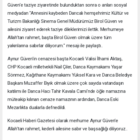
Güven'e taziye ziyaretinde bulunduktan sonra o anları sosyal
medyadan "Annesini kaybeden Darıcalı hemşehrimiz Kültür ve
Turizm Bakanlığı Sinema Genel Müdürümüz Birol Güven ve
ailesini ziyaret ederek taziye dileklerimizi ilettik. Merhumeye
Allah’tan rahmet, başta Birol Güven olmak üzere tüm
yakınlarına sabırlar diliyorum." mesajı ile paylaştı..
Aynur Güven'in cenazesi başta Kocaeli Valisi İlhami Aktaş,
CHP Kocaeli milletvekili Nail Çiler, Darıca Kaymakamı Yaşar
Sönmez, Kağıthane Kaymakamı Yüksel Kara ve Darıca Belediye
Başkanı Muzaffer Bıyık olmak üzere çok sayıda vatandaşın
katılımı ile Darıca Hacı Tahir Kavala Cami’nde öğle namazına
müteakip kılınan cenaze namazının ardından, Darıca Eski
Mezarlıkta dualarla defnedildi.
Kocaeli Haberi Gazetesi olarak merhume Aynur Güven'e
Allah'tan rahmet, kederli ailesine sabır ve başsağlığı diliyoruz..