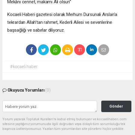
Mekânı cennet, makamı Ali olsun"
Kocaeli Haberi gazetesi olarak Merhum Dursunali Arslan'a
tekrardan Allah’tan rahmet, Kederli Ailesi ve sevenlerine
başsağlığı ve sabırlar diliyoruz.
#kocaeli haber
Okuyucu Yorumları
(0)
Gönder
Yorum yazarak Topluluk Kuralları’nı kabul etmiş bulunuyor ve kocaelihaberi.com
sitesine yaptığınız yorumunuzla ilgili doğrudan veya dolaylı tüm sorumluluğu tek
başınıza üstleniyorsunuz. Yazılan tüm yorumlardan site yönetimi hiçbir şekilde
sorumlu tutulamaz.