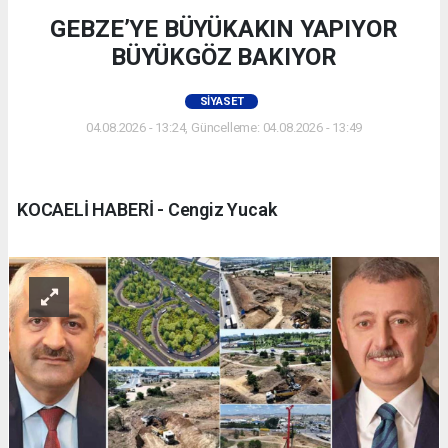
GEBZE’YE BÜYÜKAKIN YAPIYOR
BÜYÜKGÖZ BAKIYOR
SIYASET
04.08.2026 - 13:24, Güncelleme: 04.08.2026 - 13:49
KOCAELİ HABERİ - Cengiz Yucak