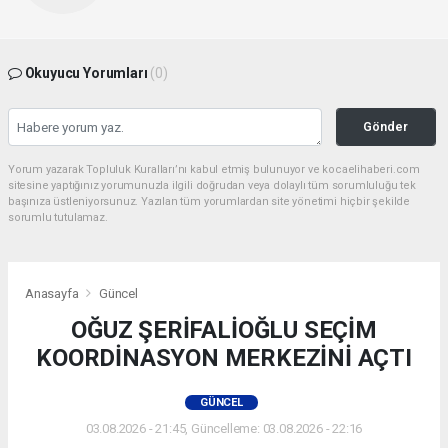
Okuyucu Yorumları
(0)
Gönder
Yorum yazarak Topluluk Kuralları’nı kabul etmiş bulunuyor ve kocaelihaberi.com
sitesine yaptığınız yorumunuzla ilgili doğrudan veya dolaylı tüm sorumluluğu tek
başınıza üstleniyorsunuz. Yazılan tüm yorumlardan site yönetimi hiçbir şekilde
sorumlu tutulamaz.
Anasayfa
Güncel
OĞUZ ŞERİFALİOĞLU SEÇİM
KOORDİNASYON MERKEZİNİ AÇTI
GÜNCEL
03.08.2026 - 21:45, Güncelleme: 03.08.2026 - 22:16