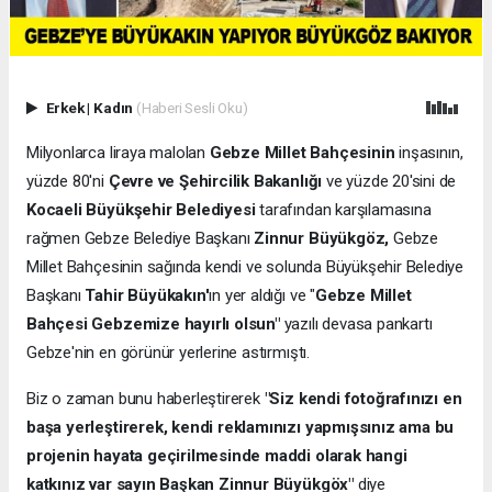
Erkek
|
Kadın
(Haberi Sesli Oku)
Milyonlarca liraya malolan
Gebze Millet Bahçesinin
inşasının,
yüzde 80'ni
Çevre ve Şehircilik Bakanlığı
ve yüzde 20'sini de
Kocaeli Büyükşehir Belediyesi
tarafından karşılamasına
rağmen Gebze Belediye Başkanı
Zinnur Büyükgöz,
Gebze
Millet Bahçesinin sağında kendi ve solunda Büyükşehir Belediye
Başkanı
Tahir Büyükakın'
ın yer aldığı ve "
Gebze Millet
Bahçesi Gebzemize hayırlı olsun"
yazılı devasa pankartı
Gebze'nin en görünür yerlerine astırmıştı.
Biz o zaman bunu haberleştirerek
"Siz kendi fotoğrafınızı en
başa yerleştirerek, kendi reklamınızı yapmışsınız ama bu
projenin hayata geçirilmesinde maddi olarak hangi
katkınız var sayın Başkan Zinnur Büyükgöx"
diye