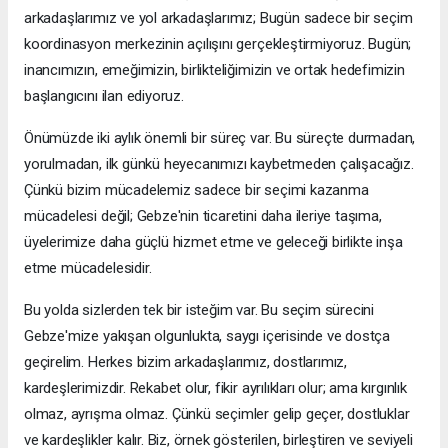
arkadaşlarımız ve yol arkadaşlarımız; Bugün sadece bir seçim
koordinasyon merkezinin açılışını gerçekleştirmiyoruz. Bugün;
inancımızın, emeğimizin, birlikteliğimizin ve ortak hedefimizin
başlangıcını ilan ediyoruz.
Önümüzde iki aylık önemli bir süreç var. Bu süreçte durmadan,
yorulmadan, ilk günkü heyecanımızı kaybetmeden çalışacağız.
Çünkü bizim mücadelemiz sadece bir seçimi kazanma
mücadelesi değil; Gebze'nin ticaretini daha ileriye taşıma,
üyelerimize daha güçlü hizmet etme ve geleceği birlikte inşa
etme mücadelesidir.
Bu yolda sizlerden tek bir isteğim var. Bu seçim sürecini
Gebze'mize yakışan olgunlukta, saygı içerisinde ve dostça
geçirelim. Herkes bizim arkadaşlarımız, dostlarımız,
kardeşlerimizdir. Rekabet olur, fikir ayrılıkları olur; ama kırgınlık
olmaz, ayrışma olmaz. Çünkü seçimler gelip geçer, dostluklar
ve kardeşlikler kalır. Biz, örnek gösterilen, birleştiren ve seviyeli