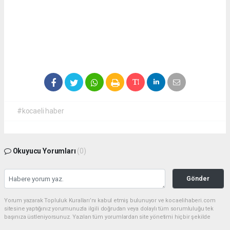
#kocaeli haber
Okuyucu Yorumları
(0)
Gönder
Yorum yazarak Topluluk Kuralları’nı kabul etmiş bulunuyor ve kocaelihaberi.com
sitesine yaptığınız yorumunuzla ilgili doğrudan veya dolaylı tüm sorumluluğu tek
başınıza üstleniyorsunuz. Yazılan tüm yorumlardan site yönetimi hiçbir şekilde
sorumlu tutulamaz.