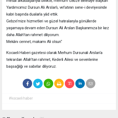
mesai arkadaşlarıyla birlikte, merhum Gebze Belediye Başkan
Yardımcımız Dursun Ali Arslan’ı, vefatının sene-i devriyesinde
kabri başında dualarla yâd ettik.
Gebze’mize hizmetleri ve güzel hatıralarıyla gönüllerde
yaşamaya devam eden Dursun Ali Arslan Başkanımıza bir kez
daha Allah’tan rahmet diliyorum.
Mekânı cennet, makamı Ali olsun"
Kocaeli Haberi gazetesi olarak Merhum Dursunali Arslan'a
tekrardan Allah’tan rahmet, Kederli Ailesi ve sevenlerine
başsağlığı ve sabırlar diliyoruz.
#kocaeli haber