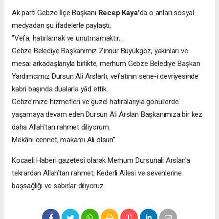
Ak parti Gebze İlçe Başkanı
Recep Kaya'
da o anları sosyal
medyadan şu ifadelerle paylaştı;
"Vefa, hatırlamak ve unutmamaktır…
Gebze Belediye Başkanımız Zinnur Büyükgöz, yakınları ve
mesai arkadaşlarıyla birlikte, merhum Gebze Belediye Başkan
Yardımcımız Dursun Ali Arslan’ı, vefatının sene-i devriyesinde
kabri başında dualarla yâd ettik.
Gebze’mize hizmetleri ve güzel hatıralarıyla gönüllerde
yaşamaya devam eden Dursun Ali Arslan Başkanımıza bir kez
daha Allah’tan rahmet diliyorum.
Mekânı cennet, makamı Ali olsun"
Kocaeli Haberi gazetesi olarak Merhum Dursunali Arslan'a
tekrardan Allah’tan rahmet, Kederli Ailesi ve sevenlerine
başsağlığı ve sabırlar diliyoruz.