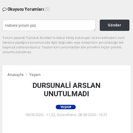
Okuyucu Yorumları
(0)
Gönder
Yorum yazarak Topluluk Kuralları’nı kabul etmiş bulunuyor ve kocaelihaberi.com
sitesine yaptığınız yorumunuzla ilgili doğrudan veya dolaylı tüm sorumluluğu tek
başınıza üstleniyorsunuz. Yazılan tüm yorumlardan site yönetimi hiçbir şekilde
sorumlu tutulamaz.
Anasayfa
Yaşam
DURSUNALİ ARSLAN
UNUTULMADI
YAŞAM
08.08.2026 - 11:32, Güncelleme: 08.08.2026 - 16:31