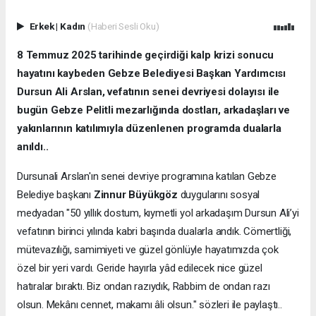
Erkek
|
Kadın
(Haberi Sesli Oku)
8 Temmuz 2025 tarihinde geçirdiği kalp krizi sonucu
hayatını kaybeden Gebze Belediyesi Başkan Yardımcısı
Dursun Ali Arslan, vefatının senei devriyesi dolayısı ile
bugün Gebze Pelitli mezarlığında dostları, arkadaşları ve
yakınlarının katılımıyla düzenlenen programda dualarla
anıldı..
Dursunali Arslan'ın senei devriye programına katılan Gebze
Belediye başkanı
Zinnur Büyükgöz
duygularını sosyal
medyadan "50 yıllık dostum, kıymetli yol arkadaşım Dursun Ali’yi
vefatının birinci yılında kabri başında dualarla andık. Cömertliği,
mütevazılığı, samimiyeti ve güzel gönlüyle hayatımızda çok
özel bir yeri vardı. Geride hayırla yâd edilecek nice güzel
hatıralar bıraktı. Biz ondan razıydık, Rabbim de ondan razı
olsun. Mekânı cennet, makamı âli olsun." sözleri ile paylaştı..