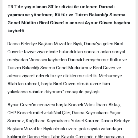
TRT'de yayınlanan 80'ler dizisi ile ünlenen Darıcalı
yapımcı ve yönetmen, Kültür ve Tuizm Bakanlığı Sinema
Genel Müdürü Birol Güven’in annesi Aynur Güven hayatını
kaybetti.
Darıca Belediye Başkan Muzaffer Bıyık, Darıca'ya gelen Birol
Güven'e taziye ziyaretinde bulunduktan sonra o anları sosyal
medyadan "Annesini kaybeden Darıcalı hemşehrimiz Kültür ve
Turizm Bakanlığı Sinema Genel Müdürümüz Birol Güven ve
ailesini ziyaret ederek taziye dileklerimizi ilettik. Merhumeye
Allah’tan rahmet, başta Birol Güven olmak üzere tüm
yakınlarına sabırlar diliyorum." mesajı ile paylaştı..
Aynur Güven'in cenazesi başta Kocaeli Valisi İlhami Aktaş,
CHP Kocaeli milletvekili Nail Çiler, Darıca Kaymakamı Yaşar
Sönmez, Kağıthane Kaymakamı Yüksel Kara ve Darıca Belediye
Başkanı Muzaffer Bıyık olmak üzere çok sayıda vatandaşın
katılımı ile Darıca Hacı Tahir Kavala Cami’nde öğle namazına