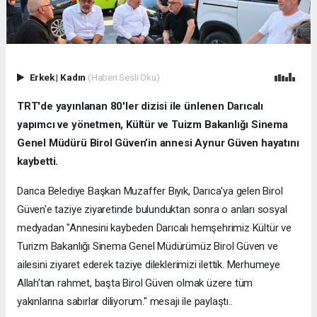
Erkek
|
Kadın
(Haberi Sesli Oku)
TRT'de yayınlanan 80'ler dizisi ile ünlenen Darıcalı
yapımcı ve yönetmen, Kültür ve Tuizm Bakanlığı Sinema
Genel Müdürü Birol Güven’in annesi Aynur Güven hayatını
kaybetti.
Darıca Belediye Başkan Muzaffer Bıyık, Darıca'ya gelen Birol
Güven'e taziye ziyaretinde bulunduktan sonra o anları sosyal
medyadan "Annesini kaybeden Darıcalı hemşehrimiz Kültür ve
Turizm Bakanlığı Sinema Genel Müdürümüz Birol Güven ve
ailesini ziyaret ederek taziye dileklerimizi ilettik. Merhumeye
Allah’tan rahmet, başta Birol Güven olmak üzere tüm
yakınlarına sabırlar diliyorum." mesajı ile paylaştı..