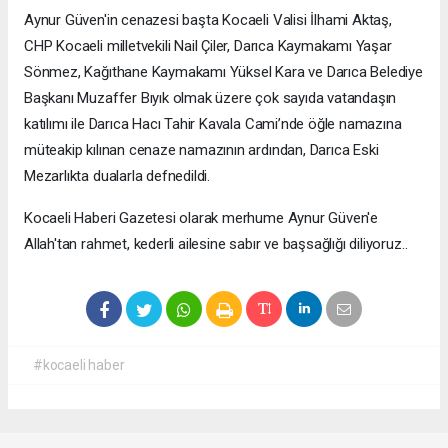
Aynur Güven'in cenazesi başta Kocaeli Valisi İlhami Aktaş,
CHP Kocaeli milletvekili Nail Çiler, Darıca Kaymakamı Yaşar
Sönmez, Kağıthane Kaymakamı Yüksel Kara ve Darıca Belediye
Başkanı Muzaffer Bıyık olmak üzere çok sayıda vatandaşın
katılımı ile Darıca Hacı Tahir Kavala Cami’nde öğle namazına
müteakip kılınan cenaze namazının ardından, Darıca Eski
Mezarlıkta dualarla defnedildi.
Kocaeli Haberi Gazetesi olarak merhume Aynur Güven'e
Allah'tan rahmet, kederli ailesine sabır ve başsağlığı diliyoruz..
#kocaeli haber