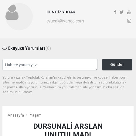
CENGİZ YUCAK
cyucak@yahoo.com
Okuyucu Yorumları
(0)
Gönder
Yorum yazarak Topluluk Kuralları’nı kabul etmiş bulunuyor ve kocaelihaberi.com
sitesine yaptığınız yorumunuzla ilgili doğrudan veya dolaylı tüm sorumluluğu tek
başınıza üstleniyorsunuz. Yazılan tüm yorumlardan site yönetimi hiçbir şekilde
sorumlu tutulamaz.
Anasayfa
Yaşam
DURSUNALİ ARSLAN
UNUTULMADI