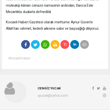
müteakip kılınan cenaze namazının ardından, Darıca Eski
Mezarlıkta dualarla defnedildi.
Kocaeli Haberi Gazetesi olarak merhume Aynur Güven'e
Allah'tan rahmet, kederli ailesine sabır ve başsağlığı diliyoruz..
#kocaeli haber
CENGİZ YUCAK
cyucak@yahoo.com