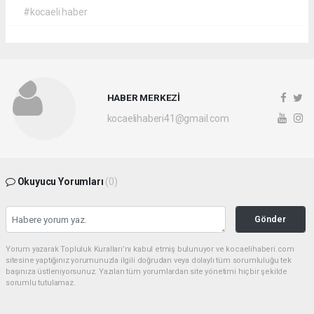
#kocaeli haber
HABER MERKEZİ
kocaelihaberi41@gmail.com
Okuyucu Yorumları
(0)
Gönder
Yorum yazarak Topluluk Kuralları’nı kabul etmiş bulunuyor ve kocaelihaberi.com
sitesine yaptığınız yorumunuzla ilgili doğrudan veya dolaylı tüm sorumluluğu tek
başınıza üstleniyorsunuz. Yazılan tüm yorumlardan site yönetimi hiçbir şekilde
sorumlu tutulamaz.