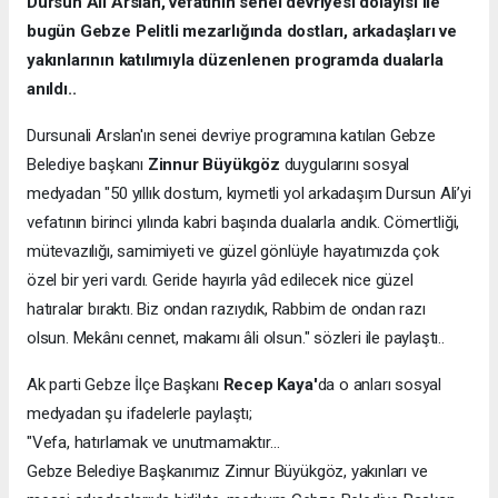
Dursun Ali Arslan, vefatının senei devriyesi dolayısı ile
bugün Gebze Pelitli mezarlığında dostları, arkadaşları ve
yakınlarının katılımıyla düzenlenen programda dualarla
anıldı..
Dursunali Arslan'ın senei devriye programına katılan Gebze
Belediye başkanı
Zinnur Büyükgöz
duygularını sosyal
medyadan "50 yıllık dostum, kıymetli yol arkadaşım Dursun Ali’yi
vefatının birinci yılında kabri başında dualarla andık. Cömertliği,
mütevazılığı, samimiyeti ve güzel gönlüyle hayatımızda çok
özel bir yeri vardı. Geride hayırla yâd edilecek nice güzel
hatıralar bıraktı. Biz ondan razıydık, Rabbim de ondan razı
olsun. Mekânı cennet, makamı âli olsun." sözleri ile paylaştı..
Ak parti Gebze İlçe Başkanı
Recep Kaya'
da o anları sosyal
medyadan şu ifadelerle paylaştı;
"Vefa, hatırlamak ve unutmamaktır…
Gebze Belediye Başkanımız Zinnur Büyükgöz, yakınları ve