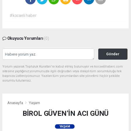
#kocaeli haber
Okuyucu Yorumları
(0)
Gönder
Yorum yazarak Topluluk Kuralları’nı kabul etmiş bulunuyor ve kocaelihaberi.com
sitesine yaptığınız yorumunuzla ilgili doğrudan veya dolaylı tüm sorumluluğu tek
başınıza üstleniyorsunuz. Yazılan tüm yorumlardan site yönetimi hiçbir şekilde
sorumlu tutulamaz.
Anasayfa
Yaşam
BİROL GÜVEN’İN ACI GÜNÜ
YAŞAM